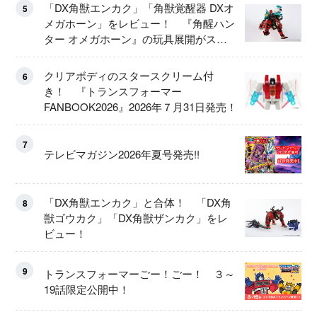
「DX角獣エンカク」「角獣覚醒器 DXオ
5
メガホーン」をレビュー！ 『角醒ハン
ター オメガホーン』の玩具展開がスタ
ート！
クリアボディのスタースクリーム付
6
き！ 『トランスフォーマー
FANBOOK2026』2026年７月31日発売！
7
テレビマガジン2026年夏号発売!!
「DX角獣エンカク」と合体！ 「DX角
8
獣ゴウカク」「DX角獣ザンカク」をレ
ビュー！
9
トランスフォーマーごー！ごー！ ３～
19話限定公開中！