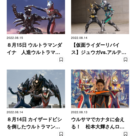
2022.08.15
2022.08.14
８月15日 ウルトラマンダ
【仮面ライダーリバイ
イナ 人造ウルトラマン
ス】ジュウガvs.アルティ
がゼルガノイドに変貌！
メットリバイの死闘！
2022.08.14
2022.08.13
８月14日 カイザードビシ
ウルサマでカナタに会え
を倒したウルトラマンガ
る！ 松本大輝さんロン
イアの前に天使が!?
グインタビュー