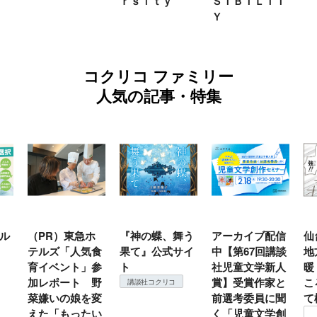
ｒｓｉｔｙ
ＳＩＢＩＬＩＴ
Ｙ
コクリコ ファミリー
人気の記事・特集
ル
（PR）東急ホ
『神の蝶、舞う
アーカイブ配信
仙
テルズ「人気食
果て』公式サイ
中【第67回講談
地
育イベント」参
ト
社児童文学新人
暖
加レポート 野
賞】受賞作家と
こ
講談社コクリコ
菜嫌いの娘を変
前選考委員に聞
て
えた「もったい
く「児童文学創