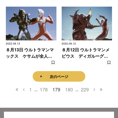
2022.08.13
2022.08.12
８月13日 ウルトラマンマ
８月12日 ウルトラマンメ
ックス ケサムが全人類
ビウス ディガルーグ３
の抹殺を試みる！
体を同時に倒せ！
次のページ
1
178
179
180
229
...
...