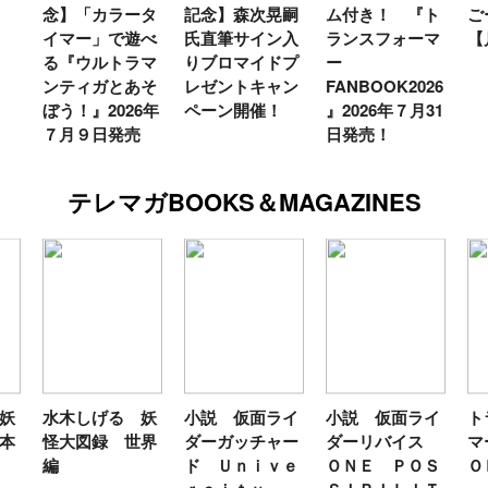
念】「カラータ
記念】森次晃嗣
ム付き！ 『ト
ご
イマー」で遊べ
氏直筆サイン入
ランスフォーマ
【
る『ウルトラマ
りブロマイドプ
ー
ンティガとあそ
レゼントキャン
FANBOOK2026
ぼう！』2026年
ペーン開催！
』2026年７月31
７月９日発売
日発売！
テレマガBOOKS＆MAGAZINES
妖
水木しげる 妖
小説 仮面ライ
小説 仮面ライ
ト
本
怪大図録 世界
ダーガッチャー
ダーリバイス
マ
編
ド Ｕｎｉｖｅ
ＯＮＥ ＰＯＳ
Ｏ