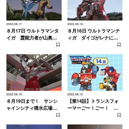
2022.08.17
2022.08.16
８月17日 ウルトラマンタ
８月16日 ウルトラマンテ
イガ 霊能力者が山奥の
ィガ ダイゴがレナに自
村に見つけたものとは？
らの正体を明かす！
2022.08.15
2022.08.15
８月19日まで！ サンシ
【第14話】トランスフォ
ャインシティ噴水広場に
ーマーごー！ごー！
『シン・ウルトラマン』
【月イチ更新】
が登場！