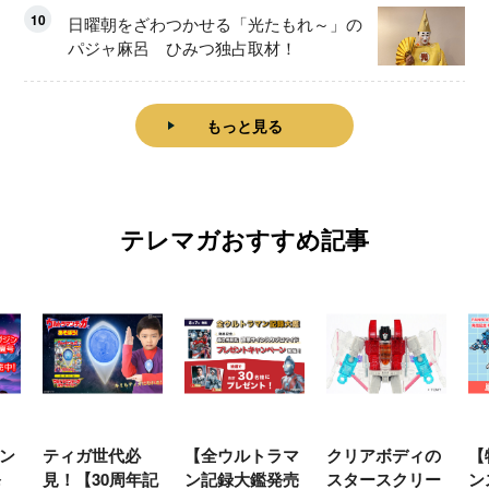
10
日曜朝をざわつかせる「光たもれ～」の
パジャ麻呂 ひみつ独占取材！
もっと見る
テレマガおすすめ記事
ン
ティガ世代必
【全ウルトラマ
クリアボディの
【
発
見！【30周年記
ン記録大鑑発売
スタースクリー
ン