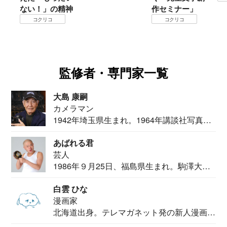
ない！」の精神
作セミナー」
コクリコ
コクリコ
監修者・専門家一覧
大島 康嗣
カメラマン
1942年埼玉県生まれ。1964年講談社写真部
カメ...
あばれる君
芸人
1986年９月25日、福島県生まれ。駒澤大学
法学部...
白雲 ひな
漫画家
北海道出身。テレマガネット発の新人漫画
家。2020...