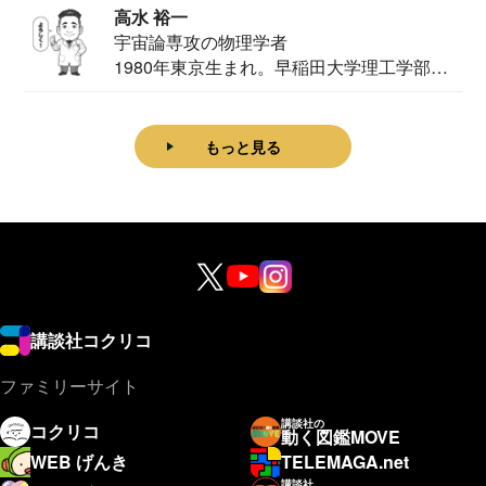
高水 裕一
宇宙論専攻の物理学者
1980年東京生まれ。早稲田大学理工学部物
理学科卒...
もっと見る
講談社コクリコ
ファミリーサイト
講談社の
コクリコ
動く図鑑MOVE
WEB げんき
TELEMAGA.net
講談社