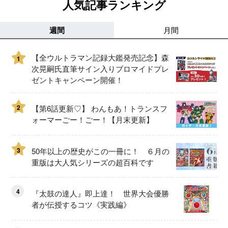
人気記事ランキング
週間
月間
【全ウルトラマン記録大鑑発売記念】森
1
次晃嗣氏直筆サイン入りブロマイドプレ
ゼントキャンペーン開催！
2
【第6話更新♡】 わんもあ！トランスフ
ォーマーごー！ごー！【月末更新】
3
50年以上の歴史がこの一冊に！ ６月の
重版は大人気シリーズの超百科です
4
『太鼓の達人』即上達！ 世界大会優勝
者が伝授するコツ《実践編》