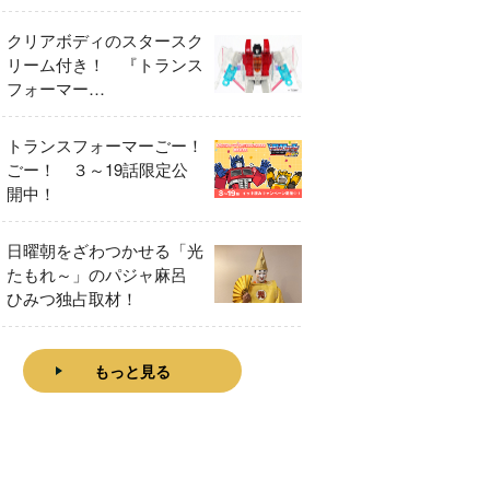
をレビュー！
クリアボディのスタースク
リーム付き！ 『トランス
フォーマー
FANBOOK2026』2026年
７月31日発売！
トランスフォーマーごー！
ごー！ ３～19話限定公
開中！
日曜朝をざわつかせる「光
たもれ～」のパジャ麻呂
ひみつ独占取材！
もっと見る