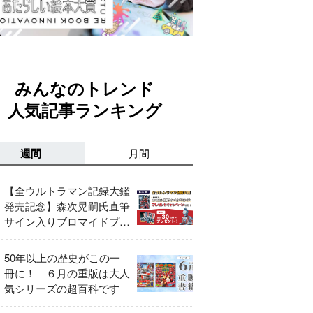
みんなのトレンド
人気記事ランキング
週間
月間
【全ウルトラマン記録大鑑
発売記念】森次晃嗣氏直筆
サイン入りブロマイドプレ
ゼントキャンペーン開催！
50年以上の歴史がこの一
冊に！ ６月の重版は大人
気シリーズの超百科です