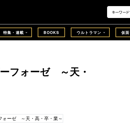
特集・連載
BOOKS
ウルトラマン
仮面
ーフォーゼ ～天・
郎