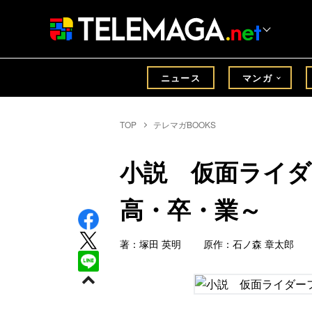
ニュース
マンガ
TOP
テレマガBOOKS
小説 仮面ライダ
高・卒・業～
著：塚田 英明 原作：石ノ森 章太