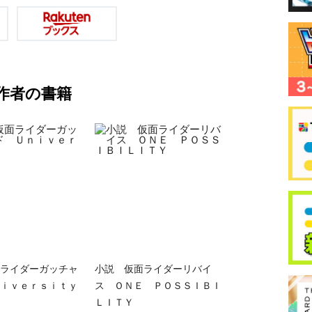
作者の書籍
ライダーガッチャ
小説 仮面ライダーリバイ
ｉｖｅｒｓｉｔｙ
ス ＯＮＥ ＰＯＳＳＩＢＩ
ＬＩＴＹ