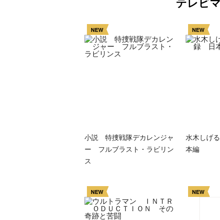
テレビ
NEW
NEW
ラマ
クリアボディの
【特別編】トラ
【第6話更新
小説 特捜戦隊デカレンジャ
水木しげる
発売
スタースクリー
ンスフォーマー
♡】 わんもあ！
ー フルブラスト・ラビリン
本編
晃嗣
ム付き！ 『ト
ごー！ごー！
トランスフォー
ス
ン入
ランスフォーマ
【月イチ更新】
マーごー！ご
ドプ
ー
ー！【月末更
ャン
FANBOOK2026
新】
NEW
NEW
！
』2026年７月31
日発売！