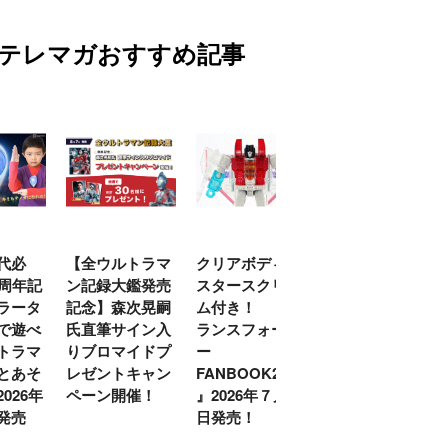
テレマガおすすめ記事
代必
【全ウルトラマ
クリアボディの
【特別編】トラ
0周年記
ン記録大鑑発売
スタースクリー
ンスフォーマー
ラータ
記念】森次晃嗣
ム付き！ 『ト
ごー！ごー！
で遊べ
氏直筆サイン入
ランスフォーマ
【月イチ更新】
トラマ
りブロマイドプ
ー
とあそ
レゼントキャン
FANBOOK2026
026年
ペーン開催！
』2026年７月31
発売
日発売！