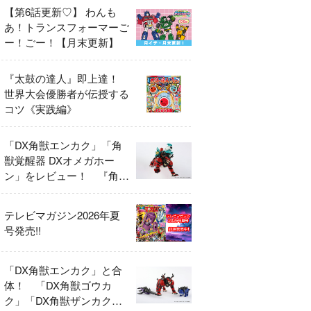
【第6話更新♡】 わんも
あ！トランスフォーマーご
ー！ごー！【月末更新】
『太鼓の達人』即上達！
世界大会優勝者が伝授する
コツ《実践編》
「DX角獣エンカク」「角
獣覚醒器 DXオメガホー
ン」をレビュー！ 『角醒
ハンター オメガホーン』
の玩具展開がスタート！
テレビマガジン2026年夏
号発売!!
「DX角獣エンカク」と合
体！ 「DX角獣ゴウカ
ク」「DX角獣ザンカク」