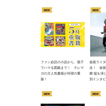
NEW
NEW
ファン必読の小説から、親子
仮面ライダ
でハマる図鑑まで！ テレマ
念！ 仮面
ガの大人気書籍が待望の重
郷 猛を演
版！
別インタビ
NEW
NEW