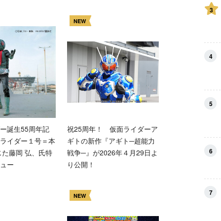
3
NEW
4
5
ー誕生55周年記
祝25周年！ 仮面ライダーア
ライダー１号＝本
ギトの新作『アギト─超能力
6
じた藤岡 弘、氏特
戦争─』が2026年４月29日よ
ュー
り公開！
7
NEW