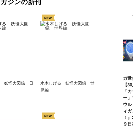
マガジンの新刊
NEW
ウルトラマンシ
仮面ライダー誕
テレビマガジン
ティガ世
 妖怪大図録 日
水木しげる 妖怪大図録 世
リーズ60周年記
生55周年記
2026年夏号発
見！【3
界編
念！ ウルトラ
念！ 仮面ライ
売!!
念】「カ
セブン＝モロボ
ダー１号＝本郷
イマー」
シ・ダンを演じ
猛を演じた藤岡
る『ウル
た森次晃嗣氏特
弘、氏特別イン
ンティガ
NEW
別インタビュー
タビュー
ぼう！』2
７月９日