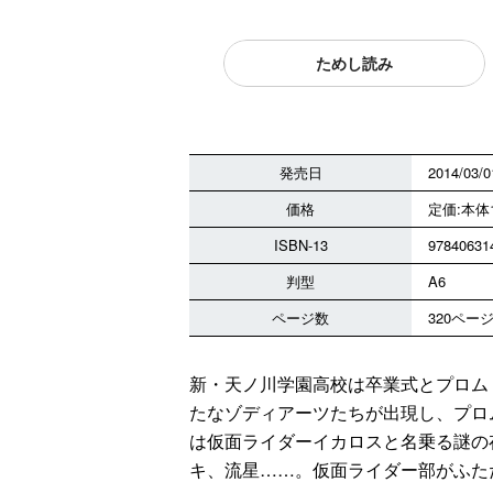
ためし読み
発売日
2014/03/0
価格
定価:本体1
ISBN-13
97840631
判型
A6
ページ数
320ペー
新・天ノ川学園高校は卒業式とプロム
たなゾディアーツたちが出現し、プロ
は仮面ライダーイカロスと名乗る謎の
キ、流星……。仮面ライダー部がふた