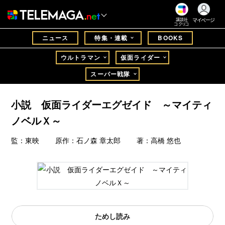
マイページ
講談社
コクリコ
ニュース
特集・連載
BOOKS
ウルトラマン
仮面ライダー
スーパー戦隊
小説 仮面ライダーエグゼイド ～マイティ
ノベルＸ～
監：東映 原作：石ノ森 章太郎 著：高橋 悠也
ためし読み