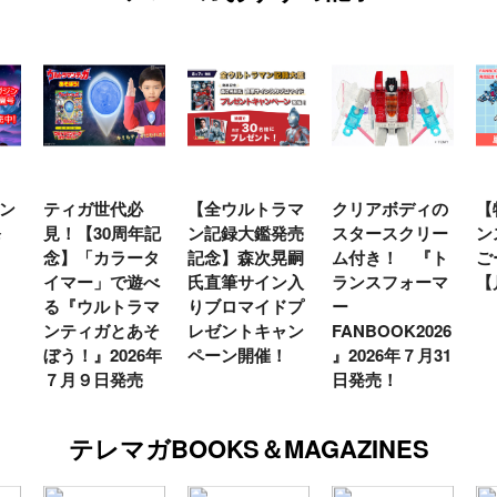
ン
ティガ世代必
【全ウルトラマ
クリアボディの
【
発
見！【30周年記
ン記録大鑑発売
スタースクリー
ン
念】「カラータ
記念】森次晃嗣
ム付き！ 『ト
ご
イマー」で遊べ
氏直筆サイン入
ランスフォーマ
【
る『ウルトラマ
りブロマイドプ
ー
ンティガとあそ
レゼントキャン
FANBOOK2026
ぼう！』2026年
ペーン開催！
』2026年７月31
７月９日発売
日発売！
テレマガBOOKS＆MAGAZINES