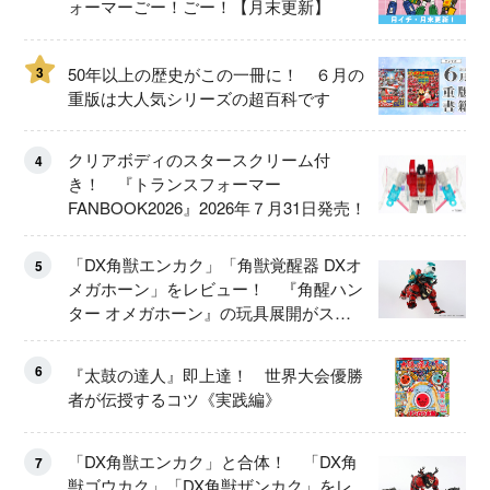
ォーマーごー！ごー！【月末更新】
3
50年以上の歴史がこの一冊に！ ６月の
重版は大人気シリーズの超百科です
クリアボディのスタースクリーム付
4
き！ 『トランスフォーマー
FANBOOK2026』2026年７月31日発売！
「DX角獣エンカク」「角獣覚醒器 DXオ
5
メガホーン」をレビュー！ 『角醒ハン
ター オメガホーン』の玩具展開がスタ
ート！
6
『太鼓の達人』即上達！ 世界大会優勝
者が伝授するコツ《実践編》
「DX角獣エンカク」と合体！ 「DX角
7
獣ゴウカク」「DX角獣ザンカク」をレ