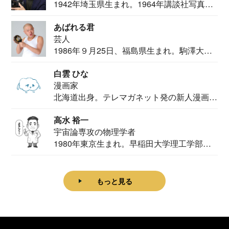
1942年埼玉県生まれ。1964年講談社写真部
カメ...
あばれる君
芸人
1986年９月25日、福島県生まれ。駒澤大学
法学部...
白雲 ひな
漫画家
北海道出身。テレマガネット発の新人漫画
家。2020...
高水 裕一
宇宙論専攻の物理学者
1980年東京生まれ。早稲田大学理工学部物
理学科卒...
もっと見る