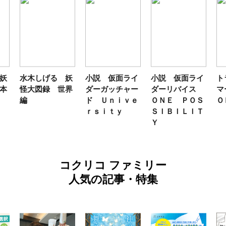
妖
水木しげる 妖
小説 仮面ライ
小説 仮面ライ
ト
本
怪大図録 世界
ダーガッチャー
ダーリバイス
マ
編
ド Ｕｎｉｖｅ
ＯＮＥ ＰＯＳ
Ｏ
ｒｓｉｔｙ
ＳＩＢＩＬＩＴ
Ｙ
コクリコ ファミリー
人気の記事・特集