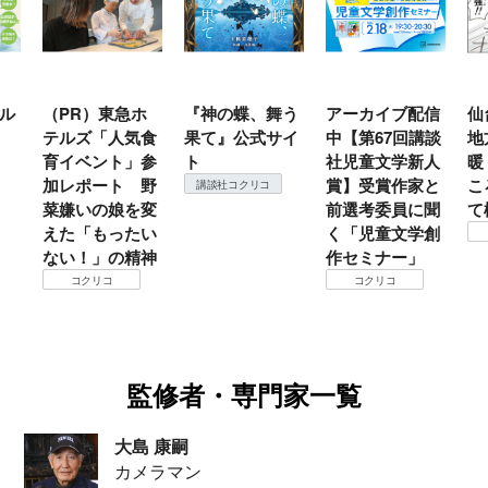
ル
（PR）東急ホ
『神の蝶、舞う
アーカイブ配信
仙
テルズ「人気食
果て』公式サイ
中【第67回講談
地
育イベント」参
ト
社児童文学新人
暖
加レポート 野
賞】受賞作家と
こ
講談社コクリコ
菜嫌いの娘を変
前選考委員に聞
て
えた「もったい
く「児童文学創
ない！」の精神
作セミナー」
コクリコ
コクリコ
監修者・専門家一覧
大島 康嗣
カメラマン