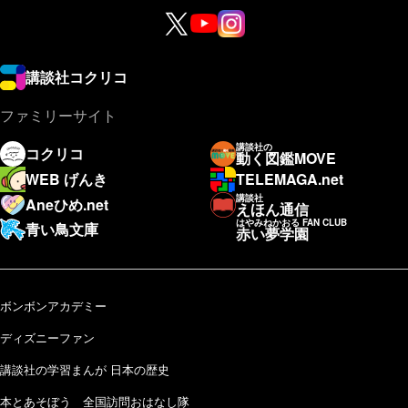
講談社コクリコ
ファミリーサイト
講談社の
コクリコ
動く図鑑MOVE
WEB げんき
TELEMAGA.net
講談社
Aneひめ.net
えほん通信
はやみねかおる FAN CLUB
青い鳥文庫
赤い夢学園
ボンボンアカデミー
ディズニーファン
講談社の学習まんが 日本の歴史
本とあそぼう 全国訪問おはなし隊