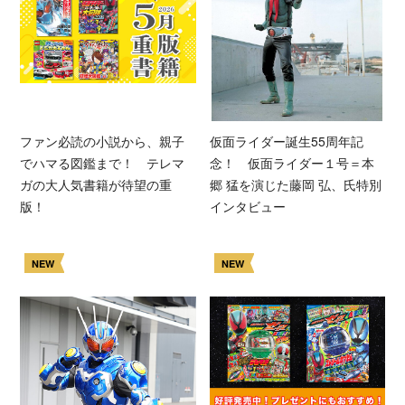
ファン必読の小説から、親子
仮面ライダー誕生55周年記
でハマる図鑑まで！ テレマ
念！ 仮面ライダー１号＝本
ガの大人気書籍が待望の重
郷 猛を演じた藤岡 弘、氏特別
版！
インタビュー
NEW
NEW