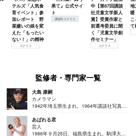
テルズ「人気食
果て』公式サイ
中【第67回講談
地
育イベント」参
ト
社児童文学新人
暖
加レポート 野
賞】受賞作家と
こ
講談社コクリコ
菜嫌いの娘を変
前選考委員に聞
て
えた「もったい
く「児童文学創
ない！」の精神
作セミナー」
コクリコ
コクリコ
監修者・専門家一覧
大島 康嗣
カメラマン
1942年埼玉県生まれ。1964年講談社写真部
カメ...
あばれる君
芸人
1986年９月25日、福島県生まれ。駒澤大学