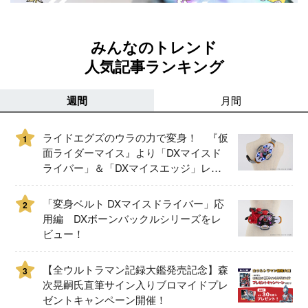
みんなのトレンド
人気記事ランキング
週間
月間
ライドエグズのウラの力で変身！ 『仮
1
面ライダーマイス』より「DXマイスド
ライバー」＆「DXマイスエッジ」レビ
ュー！
「変身ベルト DXマイスドライバー」応
2
用編 DXボーンバックルシリーズをレ
ビュー！
【全ウルトラマン記録大鑑発売記念】森
3
次晃嗣氏直筆サイン入りブロマイドプレ
ゼントキャンペーン開催！