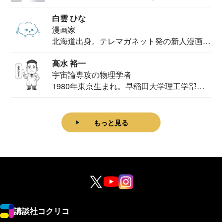
法学部...
白雲 ひな
漫画家
北海道出身。テレマガネット発の新人漫画
家。2020...
高水 裕一
宇宙論専攻の物理学者
1980年東京生まれ。早稲田大学理工学部物
理学科卒...
もっと見る
講談社コクリコ