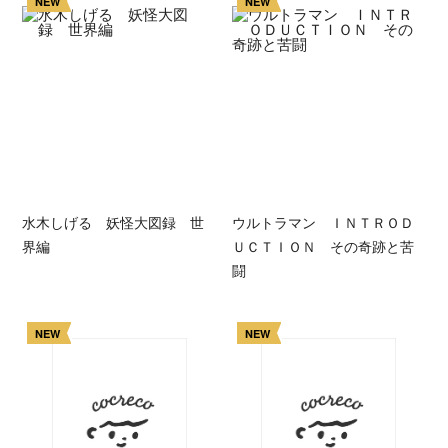
NEW
NEW
水木しげる 妖怪大図録 世
ウルトラマン ＩＮＴＲＯＤ
界編
ＵＣＴＩＯＮ その奇跡と苦
闘
NEW
NEW