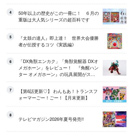
4
50年以上の歴史がこの一冊に！ ６月の
重版は大人気シリーズの超百科です
5
『太鼓の達人』即上達！ 世界大会優勝
者が伝授するコツ《実践編》
「DX角獣エンカク」「角獣覚醒器 DXオ
6
メガホーン」をレビュー！ 『角醒ハン
ター オメガホーン』の玩具展開がスタ
ート！
7
【第6話更新♡】 わんもあ！トランスフ
ォーマーごー！ごー！【月末更新】
8
テレビマガジン2026年夏号発売!!