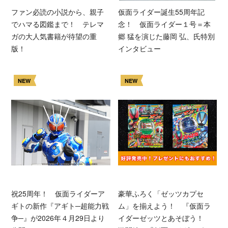
ファン必読の小説から、親子
仮面ライダー誕生55周年記
でハマる図鑑まで！ テレマ
念！ 仮面ライダー１号＝本
ガの大人気書籍が待望の重
郷 猛を演じた藤岡 弘、氏特別
版！
インタビュー
NEW
NEW
祝25周年！ 仮面ライダーア
豪華ふろく「ゼッツカプセ
ギトの新作『アギト─超能力戦
ム」を揃えよう！ 『仮面ラ
争─』が2026年４月29日より
イダーゼッツとあそぼう！