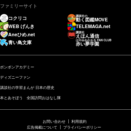
ファミリーサイト
講談社の
コクリコ
動く図鑑MOVE
WEB げんき
TELEMAGA.net
講談社
Aneひめ.net
えほん通信
はやみねかおる FAN CLUB
青い鳥文庫
赤い夢学園
ボンボンアカデミー
ディズニーファン
講談社の学習まんが 日本の歴史
本とあそぼう 全国訪問おはなし隊
お問い合わせ
利用規約
広告掲載について
プライバシーポリシー