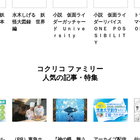
妖
水木しげる 妖
小説 仮面ライ
小説 仮面ライ
ト
本
怪大図録 世界
ダーガッチャー
ダーリバイス
マ
編
ド Ｕｎｉｖｅ
ＯＮＥ ＰＯＳ
Ｏ
ｒｓｉｔｙ
ＳＩＢＩＬＩＴ
Ｙ
コクリコ ファミリー
人気の記事・特集
ル
（PR）東急ホ
『神の蝶、舞う
アーカイブ配信
仙