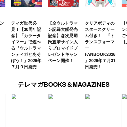
ン
ティガ世代必
【全ウルトラマ
クリアボディの
【
発
見！【30周年記
ン記録大鑑発売
スタースクリー
ン
念】「カラータ
記念】森次晃嗣
ム付き！ 『ト
ご
イマー」で遊べ
氏直筆サイン入
ランスフォーマ
【
る『ウルトラマ
りブロマイドプ
ー
ンティガとあそ
レゼントキャン
FANBOOK2026
ぼう！』2026年
ペーン開催！
』2026年７月31
７月９日発売
日発売！
テレマガBOOKS＆MAGAZINES