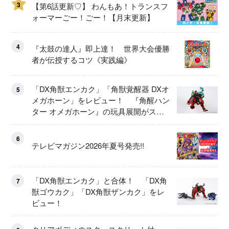
3
【第6話更新♡】 わんもあ！トランスフ
ォーマーごー！ごー！【月末更新】
4
『太鼓の達人』即上達！ 世界大会優勝
者が伝授するコツ《実践編》
「DX角獣エンカク」「角獣覚醒器 DXオ
5
メガホーン」をレビュー！ 『角醒ハン
ター オメガホーン』の玩具展開がスタ
ート！
6
テレビマガジン2026年夏号発売!!
「DX角獣エンカク」と合体！ 「DX角
7
獣ゴウカク」「DX角獣ザンカク」をレ
ビュー！