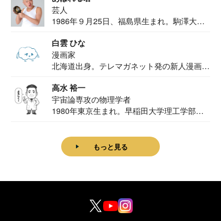
芸人
1986年９月25日、福島県生まれ。駒澤大学
法学部...
白雲 ひな
漫画家
北海道出身。テレマガネット発の新人漫画
家。2020...
高水 裕一
宇宙論専攻の物理学者
1980年東京生まれ。早稲田大学理工学部物
理学科卒...
もっと見る