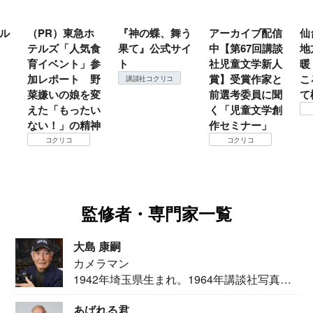
ル
（PR）東急ホ
『神の蝶、舞う
アーカイブ配信
仙
テルズ「人気食
果て』公式サイ
中【第67回講談
地
育イベント」参
ト
社児童文学新人
暖
加レポート 野
賞】受賞作家と
こ
講談社コクリコ
菜嫌いの娘を変
前選考委員に聞
て
えた「もったい
く「児童文学創
ない！」の精神
作セミナー」
コクリコ
コクリコ
監修者・専門家一覧
大島 康嗣
カメラマン
1942年埼玉県生まれ。1964年講談社写真部
カメ...
あばれる君