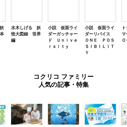
妖
水木しげる 妖
小説 仮面ライ
小説 仮面ライ
ト
本
怪大図録 世界
ダーガッチャー
ダーリバイス
マ
編
ド Ｕｎｉｖｅ
ＯＮＥ ＰＯＳ
Ｏ
ｒｓｉｔｙ
ＳＩＢＩＬＩＴ
Ｙ
コクリコ ファミリー
人気の記事・特集