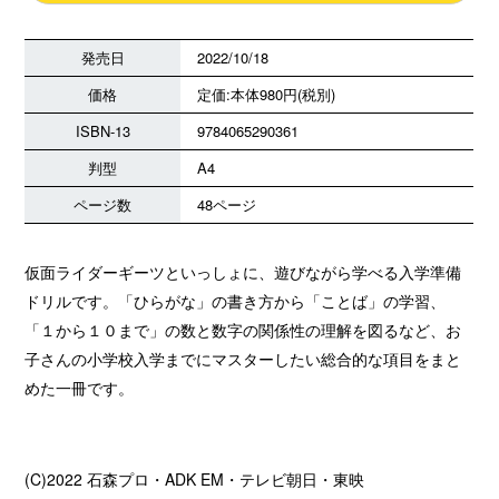
発売日
2022/10/18
価格
定価:本体980円(税別)
ISBN-13
9784065290361
判型
A4
ページ数
48ページ
仮面ライダーギーツといっしょに、遊びながら学べる入学準備
ドリルです。「ひらがな」の書き方から「ことば」の学習、
「１から１０まで」の数と数字の関係性の理解を図るなど、お
子さんの小学校入学までにマスターしたい総合的な項目をまと
めた一冊です。
(C)2022 石森プロ・ADK EM・テレビ朝日・東映