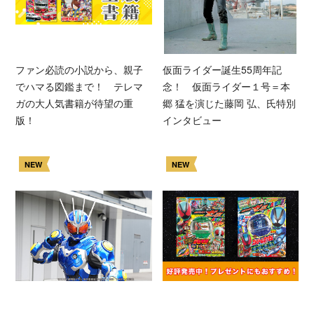
ファン必読の小説から、親子
仮面ライダー誕生55周年記
でハマる図鑑まで！ テレマ
念！ 仮面ライダー１号＝本
ガの大人気書籍が待望の重
郷 猛を演じた藤岡 弘、氏特別
版！
インタビュー
NEW
NEW