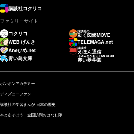
講談社コクリコ
ファミリーサイト
講談社の
コクリコ
動く図鑑MOVE
WEB げんき
TELEMAGA.net
講談社
Aneひめ.net
えほん通信
はやみねかおる FAN CLUB
青い鳥文庫
赤い夢学園
ボンボンアカデミー
ディズニーファン
講談社の学習まんが 日本の歴史
本とあそぼう 全国訪問おはなし隊