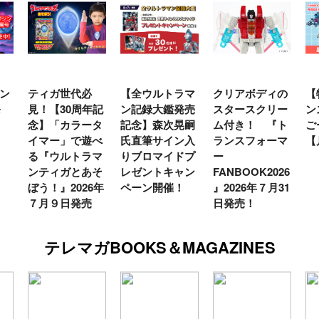
ン
ティガ世代必
【全ウルトラマ
クリアボディの
【
発
見！【30周年記
ン記録大鑑発売
スタースクリー
ン
念】「カラータ
記念】森次晃嗣
ム付き！ 『ト
ご
イマー」で遊べ
氏直筆サイン入
ランスフォーマ
【
る『ウルトラマ
りブロマイドプ
ー
ンティガとあそ
レゼントキャン
FANBOOK2026
ぼう！』2026年
ペーン開催！
』2026年７月31
７月９日発売
日発売！
テレマガBOOKS＆MAGAZINES