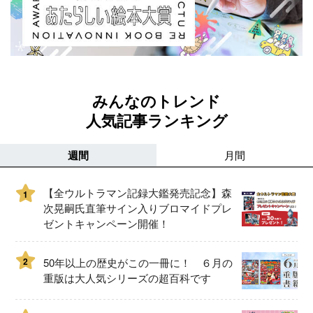
みんなのトレンド
人気記事ランキング
週間
月間
【全ウルトラマン記録大鑑発売記念】森
1
次晃嗣氏直筆サイン入りブロマイドプレ
ゼントキャンペーン開催！
2
50年以上の歴史がこの一冊に！ ６月の
重版は大人気シリーズの超百科です