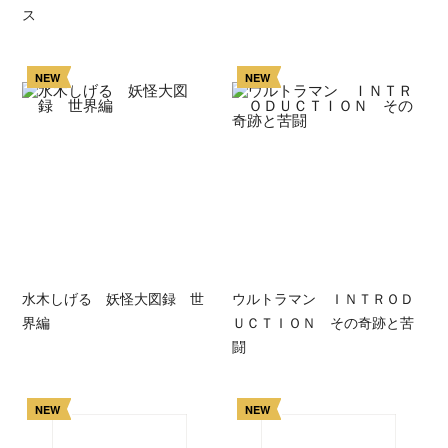
ス
NEW
NEW
水木しげる 妖怪大図録 世
ウルトラマン ＩＮＴＲＯＤ
界編
ＵＣＴＩＯＮ その奇跡と苦
闘
NEW
NEW