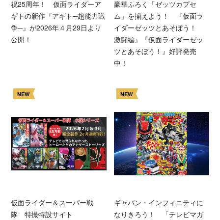
祝25周年！ 仮面ライダーア
豪華ふろく「ゼッツカプセ
ギトの新作『アギト─超能力戦
ム」を揃えよう！ 『仮面ラ
争─』が2026年４月29日より
イダーゼッツとあそぼう！
公開！
激闘編』『仮面ライダーゼッ
ツとあそぼう！』好評発売
中！
NEW
NEW
仮面ライダー＆スーパー戦
ギャバン・インフィニティに
隊 特撮特設サイト
なりきろう！ 「テレビマガ