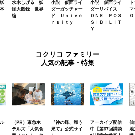
妖
水木しげる 妖
小説 仮面ライ
小説 仮面ライ
ト
本
怪大図録 世界
ダーガッチャー
ダーリバイス
マ
編
ド Ｕｎｉｖｅ
ＯＮＥ ＰＯＳ
Ｏ
ｒｓｉｔｙ
ＳＩＢＩＬＩＴ
Ｙ
コクリコ ファミリー
人気の記事・特集
ル
（PR）東急ホ
『神の蝶、舞う
アーカイブ配信
仙
テルズ「人気食
果て』公式サイ
中【第67回講談
地