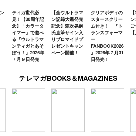
ン
ティガ世代必
【全ウルトラマ
クリアボディの
【
発
見！【30周年記
ン記録大鑑発売
スタースクリー
ン
念】「カラータ
記念】森次晃嗣
ム付き！ 『ト
ご
イマー」で遊べ
氏直筆サイン入
ランスフォーマ
【
る『ウルトラマ
りブロマイドプ
ー
ンティガとあそ
レゼントキャン
FANBOOK2026
ぼう！』2026年
ペーン開催！
』2026年７月31
７月９日発売
日発売！
テレマガBOOKS＆MAGAZINES