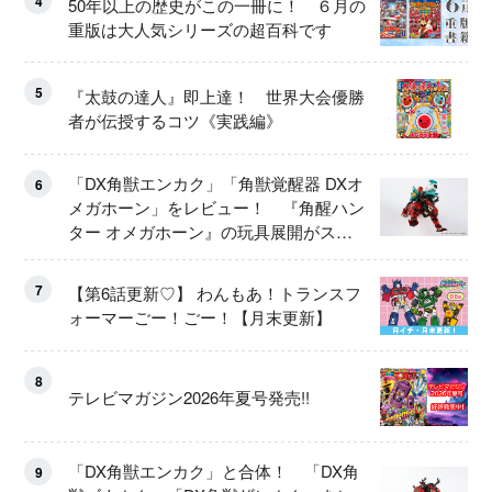
4
50年以上の歴史がこの一冊に！ ６月の
重版は大人気シリーズの超百科です
5
『太鼓の達人』即上達！ 世界大会優勝
者が伝授するコツ《実践編》
「DX角獣エンカク」「角獣覚醒器 DXオ
6
メガホーン」をレビュー！ 『角醒ハン
ター オメガホーン』の玩具展開がスタ
ート！
7
【第6話更新♡】 わんもあ！トランスフ
ォーマーごー！ごー！【月末更新】
8
テレビマガジン2026年夏号発売!!
「DX角獣エンカク」と合体！ 「DX角
9