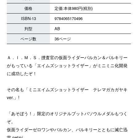
価格
定価:本体980円(税別)
ISBN-13
9784065170496
判型
AB
ページ数
36ページ
Ａ．Ｉ．Ｍ．Ｓ．捜査官の仮面ライダーバルカン＆バルキリー
がもっている「エイムズショットライザー」がミニミニ化開発
に成功したぞ！
その名も「ミニエイムズショットライザー テレマガカガヤキ
ver.」!
「あそぼう！」限定のオリジナルブットバソウルメダルもつく
ぞ。
仮面ライダーゼロワンやバルカン、バルキリーとともに滅亡迅
雷.netが