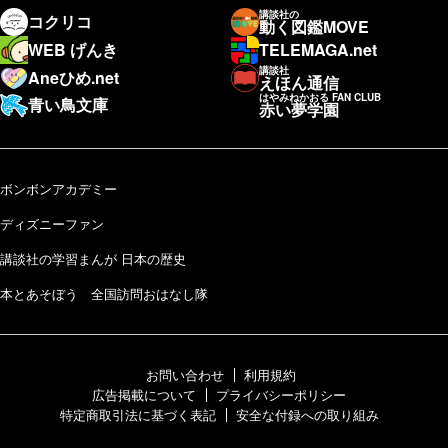
講談社の
コクリコ
動く図鑑MOVE
WEB げんき
TELEMAGA.net
講談社
Aneひめ.net
えほん通信
はやみねかおる FAN CLUB
青い鳥文庫
赤い夢学園
ボンボンアカデミー
ディズニーファン
講談社の学習まんが 日本の歴史
本とあそぼう 全国訪問おはなし隊
お問い合わせ
利用規約
広告掲載について
プライバシーポリシー
特定商取引法に基づく表記
安全な付録への取り組み