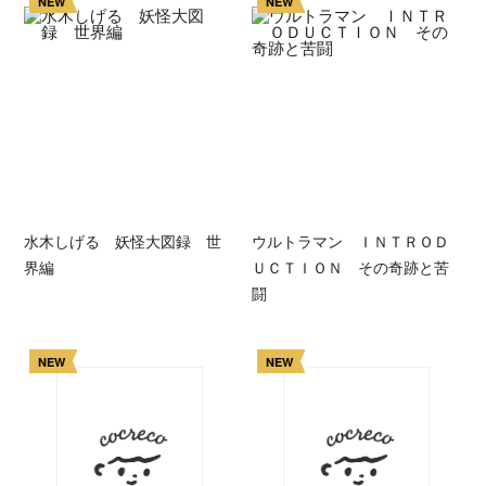
NEW
NEW
水木しげる 妖怪大図録 世
ウルトラマン ＩＮＴＲＯＤ
界編
ＵＣＴＩＯＮ その奇跡と苦
闘
NEW
NEW