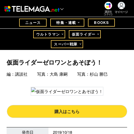
マイページ
講談社
コクリコ
ニュース
特集・連載
BOOKS
ウルトラマン
仮面ライダー
スーパー戦隊
仮面ライダーゼロワンとあそぼう！
編：講談社 写真：大島 康嗣 写真：杉山 勝巳
購入はこちら
発売日
2019/10/18