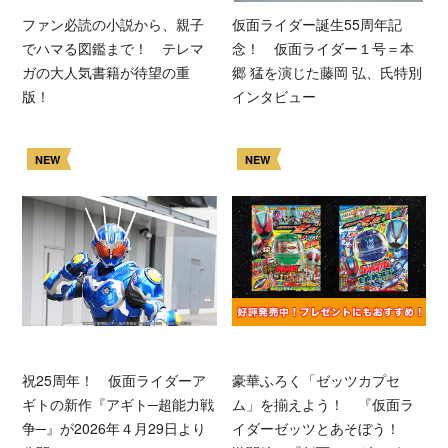
ファン必読の小説から、親子
仮面ライダー誕生55周年記
でハマる図鑑まで！ テレマ
念！ 仮面ライダー１号＝本
ガの大人気書籍が待望の重
郷 猛を演じた藤岡 弘、氏特別
版！
インタビュー
NEW
NEW
祝25周年！ 仮面ライダーア
豪華ふろく「ゼッツカプセ
ギトの新作『アギト─超能力戦
ム」を揃えよう！ 『仮面ラ
争─』が2026年４月29日より
イダーゼッツとあそぼう！