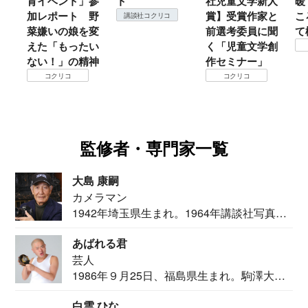
育イベント」参
ト
社児童文学新人
暖
加レポート 野
賞】受賞作家と
こ
講談社コクリコ
菜嫌いの娘を変
前選考委員に聞
て
えた「もったい
く「児童文学創
ない！」の精神
作セミナー」
コクリコ
コクリコ
監修者・専門家一覧
大島 康嗣
カメラマン
1942年埼玉県生まれ。1964年講談社写真部
カメ...
あばれる君
芸人
1986年９月25日、福島県生まれ。駒澤大学
法学部...
白雲 ひな