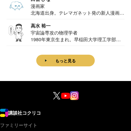
漫画家
北海道出身。テレマガネット発の新人漫画
家。2020...
高水 裕一
宇宙論専攻の物理学者
1980年東京生まれ。早稲田大学理工学部物
理学科卒...
もっと見る
講談社コクリコ
ファミリーサイト