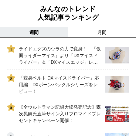
みんなのトレンド
人気記事ランキング
週間
月間
ライドエグズのウラの力で変身！ 『仮
1
面ライダーマイス』より「DXマイスド
ライバー」＆「DXマイスエッジ」レビ
ュー！
「変身ベルト DXマイスドライバー」応
2
用編 DXボーンバックルシリーズをレ
ビュー！
【全ウルトラマン記録大鑑発売記念】森
3
次晃嗣氏直筆サイン入りブロマイドプレ
ゼントキャンペーン開催！