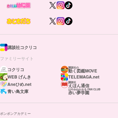
講談社コクリコ
ファミリーサイト
講談社の
コクリコ
動く図鑑MOVE
WEB げんき
TELEMAGA.net
講談社
Aneひめ.net
えほん通信
はやみねかおる FAN CLUB
青い鳥文庫
赤い夢学園
ボンボンアカデミー