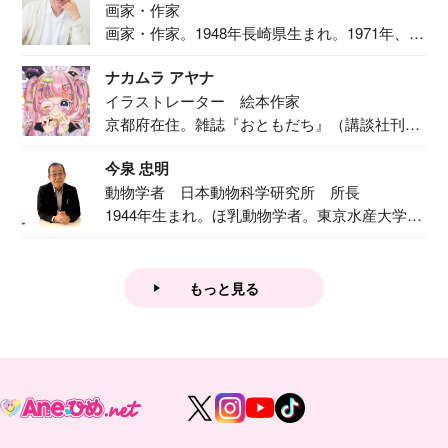
画家・作家
画家・作家。1948年長崎県生まれ。1971年、
二...
ナカムラ アヤナ
イラストレーター 絵本作家
京都府在住。雑誌『おともだち』（講談社刊）
で『おし...
今泉 忠明
動物学者 日本動物科学研究所 所長
1944年生まれ。ほ乳動物学者。東京水産大学卒
業後...
もっと見る