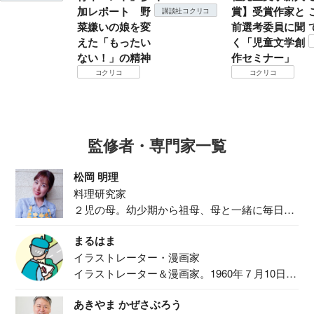
加レポート 野
賞】受賞作家と
講談社コクリコ
菜嫌いの娘を変
前選考委員に聞
えた「もったい
く「児童文学創
ない！」の精神
作セミナー」
コクリコ
コクリコ
監修者・専門家一覧
松岡 明理
料理研究家
２児の母。幼少期から祖母、母と一緒に毎日の
食事作り...
まるはま
イラストレーター・漫画家
イラストレーター＆漫画家。1960年７月10日生
ま...
あきやま かぜさぶろう