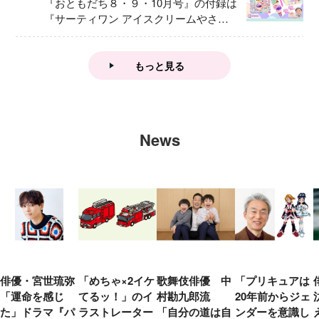
『おともだち８・９・10月号』の付録は
『サーティワン アイスクリームやさ
ん』
もっと見る
News
俳優・宮世琉弥
「めちゃ×2イケ
歌舞伎俳優 中
「プリキュアは
「運命を感じ
てるッ！」のイ
村勘九郎流
20年前からジェ
た」ドラマ『パ
ラストレーター
「自分の道は自
ンダーを意識し