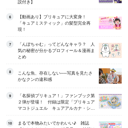
説付き】
【動画あり】プリキュアに大変身！
6
「キュアミスティック」の髪型完全再
現！
「んぽちゃむ」ってどんなキャラ？ 人
7
気の秘密が分かるプロフィール＆漫画ま
とめ
8
こんな魚、存在しない──写真を見たさ
かなクンの違和感
「名探偵プリキュア！」ファンブック第
9
２弾が登場！ 付録は限定「プリキュア
マコトジュエル キュアアルカナ・シャ
ドウ アイスver.」 キュアエクレールを
大特集！
まるで本物みたいでかわいい♪ 雑誌
10