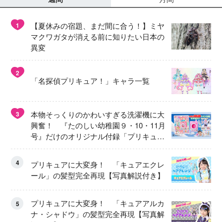
【夏休みの宿題、まだ間に合う！】ミヤ
1
マクワガタが消える前に知りたい日本の
異変
2
「名探偵プリキュア！」キャラ一覧
本物そっくりのかわいすぎる洗濯機に大
3
興奮！ 『たのしい幼稚園９・10・11月
号』だけのオリジナル付録「プリキュ
ア くるくるせんたくき」
4
プリキュアに大変身！ 「キュアエクレ
ール」の髪型完全再現【写真解説付き】
プリキュアに大変身！ 「キュアアルカ
5
ナ・シャドウ」の髪型完全再現【写真解