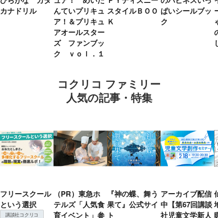
カナドリル
んていプリキュ
スタイルＢＯＯ
ぱいシールブッ
ア！＆プリキュ
Ｋ
ク
アオールスター
ズ ファンブッ
ク ｖｏｌ．１
コクリコ ファミリー
人気の記事・特集
フリースクール
（PR）東急ホ
『神の蝶、舞う
アーカイブ配信
という選択
テルズ「人気食
果て』公式サイ
中【第67回講談
育イベント」参
ト
社児童文学新人
講談社コクリコ