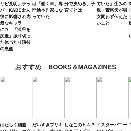
リピ孔明』ラッ
は「働く車」専
分で決める」子
ていた」生みの
パーKABE太人
門絵本作家にな
育てとは
親・鷲尾天が男
役に影響され内
っていた！
女問わず伝えた
気なキャラ
いこと
に!? 「渋谷を
疾走」振り切っ
た体当たり演技
の裏側
おすすめ BOOKS＆MAGAZINES
はたらく細胞
だいすきプリキ
しなこのＨＡＰ
エスターバニー
ひらがな カタ
ュア！ めいた
ＰＹディズニー
のハピネスいっ