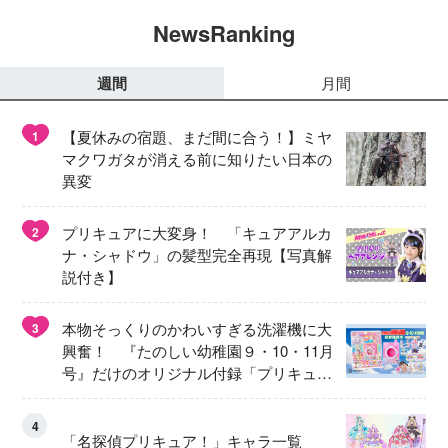
NewsRanking
週間
月間
【夏休みの宿題、まだ間に合う！】ミヤ
1
マクワガタが消える前に知りたい日本の
異変
プリキュアに大変身！ 「キュアアルカ
2
ナ・シャドウ」の髪型完全再現【写真解
説付き】
本物そっくりのかわいすぎる洗濯機に大
3
興奮！ 『たのしい幼稚園９・10・11月
号』だけのオリジナル付録「プリキュ
ア くるくるせんたくき」
4
「名探偵プリキュア！」キャラ一覧