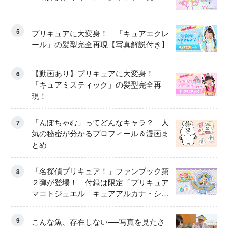
5
プリキュアに大変身！ 「キュアエクレ
ール」の髪型完全再現【写真解説付き】
【動画あり】プリキュアに大変身！
6
「キュアミスティック」の髪型完全再
現！
「んぽちゃむ」ってどんなキャラ？ 人
7
気の秘密が分かるプロフィール＆漫画ま
とめ
「名探偵プリキュア！」ファンブック第
8
２弾が登場！ 付録は限定「プリキュア
マコトジュエル キュアアルカナ・シャ
ドウ アイスver.」 キュアエクレールを
大特集！
9
こんな魚、存在しない──写真を見たさ