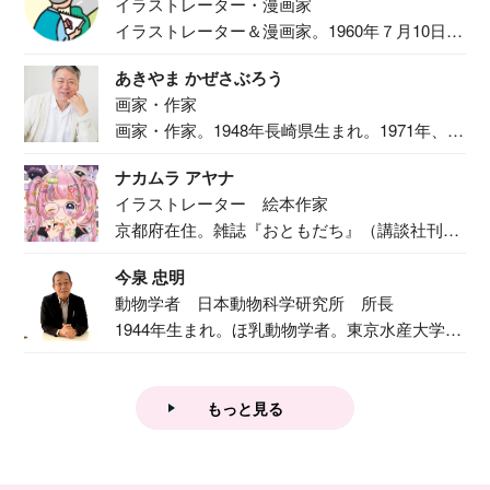
イラストレーター・漫画家
イラストレーター＆漫画家。1960年７月10日生
ま...
あきやま かぜさぶろう
画家・作家
画家・作家。1948年長崎県生まれ。1971年、
二...
ナカムラ アヤナ
イラストレーター 絵本作家
京都府在住。雑誌『おともだち』（講談社刊）
で『おし...
今泉 忠明
動物学者 日本動物科学研究所 所長
1944年生まれ。ほ乳動物学者。東京水産大学卒
業後...
もっと見る