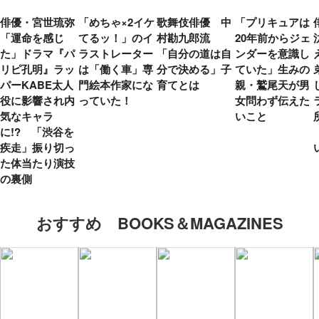
俳優・宮世琉弥
「めちゃ×2イケ
歌舞伎俳優 中
「プリキュアは
「運命を感じ
てるッ！」のイ
村勘九郎流
20年前からジェ
た」ドラマ『パ
ラストレーター
「自分の道は自
ンダーを意識し
リピ孔明』ラッ
は「働く車」専
分で決める」子
ていた」生みの
パーKABE太人
門絵本作家にな
育てとは
親・鷲尾天が男
役に影響され内
っていた！
女問わず伝えた
気なキャラ
いこと
に!? 「渋谷を
疾走」振り切っ
た体当たり演技
の裏側
おすすめ BOOKS＆MAGAZINES