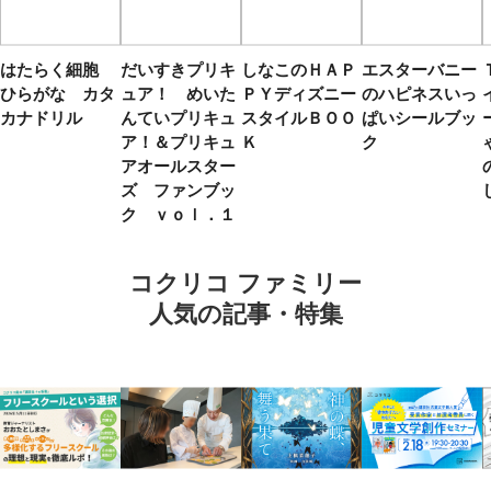
はたらく細胞
だいすきプリキ
しなこのＨＡＰ
エスターバニー
ひらがな カタ
ュア！ めいた
ＰＹディズニー
のハピネスいっ
カナドリル
んていプリキュ
スタイルＢＯＯ
ぱいシールブッ
ア！＆プリキュ
Ｋ
ク
アオールスター
ズ ファンブッ
ク ｖｏｌ．１
コクリコ ファミリー
人気の記事・特集