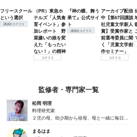
フリースクール
（PR）東急ホ
『神の蝶、舞う
アーカイブ配信
という選択
テルズ「人気食
果て』公式サイ
中【第67回講談
育イベント」参
ト
社児童文学新人
講談社コクリコ
加レポート 野
賞】受賞作家と
講談社コクリコ
菜嫌いの娘を変
前選考委員に聞
えた「もったい
く「児童文学創
ない！」の精神
作セミナー」
コクリコ
コクリコ
監修者・専門家一覧
松岡 明理
料理研究家
２児の母。幼少期から祖母、母と一緒に毎日の
食事作り...
まるはま