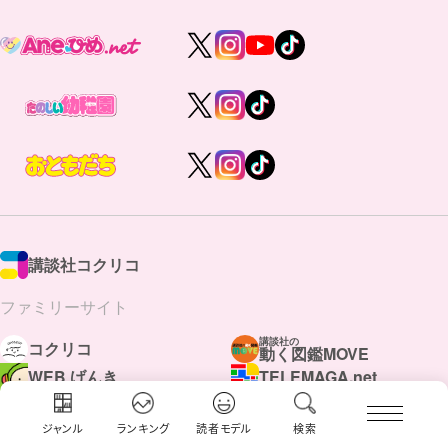
講談社コクリコ
ファミリーサイト
講談社の
コクリコ
動く図鑑MOVE
WEB げんき
TELEMAGA.net
講談社
Aneひめ.net
えほん通信
はやみねかおる FAN CLUB
青い鳥文庫
ジャンル
ランキング
読者モデル
検索
赤い夢学園