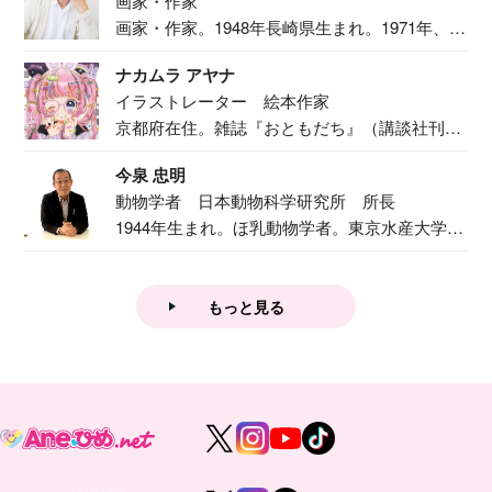
画家・作家
画家・作家。1948年長崎県生まれ。1971年、
二...
ナカムラ アヤナ
イラストレーター 絵本作家
京都府在住。雑誌『おともだち』（講談社刊）
で『おし...
今泉 忠明
動物学者 日本動物科学研究所 所長
1944年生まれ。ほ乳動物学者。東京水産大学卒
業後...
もっと見る