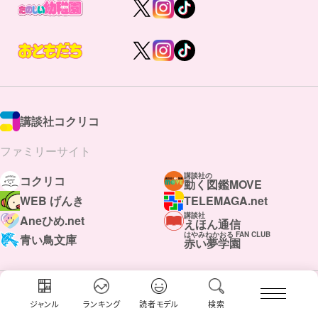
講談社コクリコ
ファミリーサイト
講談社の
コクリコ
動く図鑑MOVE
WEB げんき
TELEMAGA.net
講談社
Aneひめ.net
えほん通信
はやみねかおる FAN CLUB
青い鳥文庫
赤い夢学園
ボンボンアカデミー
ジャンル
ランキング
読者モデル
検索