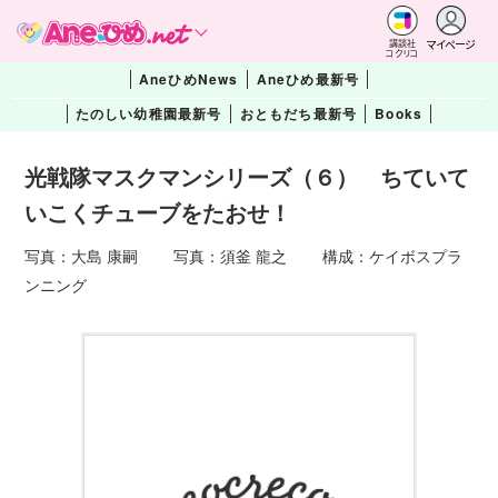
マイページ
講談社
コクリコ
AneひめNews
Aneひめ最新号
たのしい幼稚園最新号
おともだち最新号
Books
光戦隊マスクマンシリーズ（６） ちていて
いこくチューブをたおせ！
写真：大島 康嗣 写真：須釜 龍之 構成：ケイボスプラ
ンニング