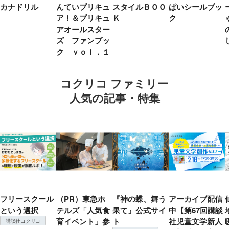
カナドリル
んていプリキュ
スタイルＢＯＯ
ぱいシールブッ
ア！＆プリキュ
Ｋ
ク
アオールスター
ズ ファンブッ
ク ｖｏｌ．１
コクリコ ファミリー
人気の記事・特集
フリースクール
（PR）東急ホ
『神の蝶、舞う
アーカイブ配信
という選択
テルズ「人気食
果て』公式サイ
中【第67回講談
育イベント」参
ト
社児童文学新人
講談社コクリコ