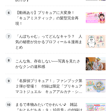
【動画あり】プリキュアに大変身！
6
「キュアミスティック」の髪型完全再
現！
「んぽちゃむ」ってどんなキャラ？ 人
7
気の秘密が分かるプロフィール＆漫画ま
とめ
8
こんな魚、存在しない──写真を見たさ
かなクンの違和感
「名探偵プリキュア！」ファンブック第
9
２弾が登場！ 付録は限定「プリキュア
マコトジュエル キュアアルカナ・シャ
ドウ アイスver.」 キュアエクレールを
大特集！
まるで本物みたいでかわいい♪ 雑誌
10
『おともだち８・９・10月号』の付録は