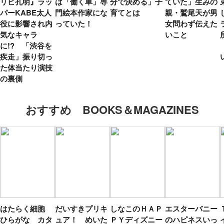
リピ孔明』ラッ
は「働く車」専
分で決める」子
ていた」生みの
パーKABE太人
門絵本作家にな
育てとは
親・鷲尾天が男
役に影響され内
っていた！
女問わず伝えた
気なキャラ
いこと
に!? 「渋谷を
疾走」振り切っ
た体当たり演技
の裏側
おすすめ BOOKS＆MAGAZINES
はたらく細胞
だいすきプリキ
しなこのＨＡＰ
エスターバニー
ひらがな カタ
ュア！ めいた
ＰＹディズニー
のハピネスいっ