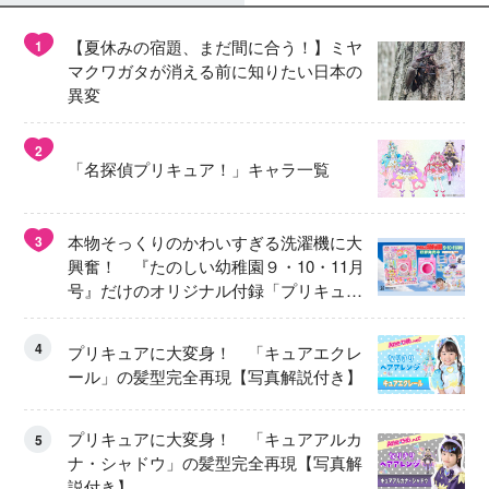
【夏休みの宿題、まだ間に合う！】ミヤ
1
マクワガタが消える前に知りたい日本の
異変
2
「名探偵プリキュア！」キャラ一覧
本物そっくりのかわいすぎる洗濯機に大
3
興奮！ 『たのしい幼稚園９・10・11月
号』だけのオリジナル付録「プリキュ
ア くるくるせんたくき」
4
プリキュアに大変身！ 「キュアエクレ
ール」の髪型完全再現【写真解説付き】
プリキュアに大変身！ 「キュアアルカ
5
ナ・シャドウ」の髪型完全再現【写真解
説付き】