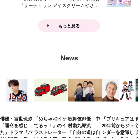
『サーティワン アイスクリームやさ
ん』
もっと見る
News
俳優・宮世琉弥
「めちゃ×2イケ
歌舞伎俳優 中
「プリキュアは
「運命を感じ
てるッ！」のイ
村勘九郎流
20年前からジェ
た」ドラマ『パ
ラストレーター
「自分の道は自
ンダーを意識し