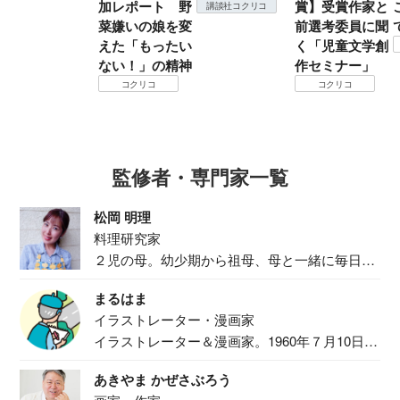
加レポート 野
賞】受賞作家と
講談社コクリコ
菜嫌いの娘を変
前選考委員に聞
えた「もったい
く「児童文学創
ない！」の精神
作セミナー」
コクリコ
コクリコ
監修者・専門家一覧
松岡 明理
料理研究家
２児の母。幼少期から祖母、母と一緒に毎日の
食事作り...
まるはま
イラストレーター・漫画家
イラストレーター＆漫画家。1960年７月10日生
ま...
あきやま かぜさぶろう