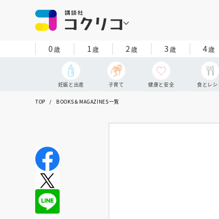
0
1
2
3
4
歳
歳
歳
歳
歳
妊娠と出産
子育て
健康と安全
食とレシ
TOP
BOOKS＆MAGAZINES一覧