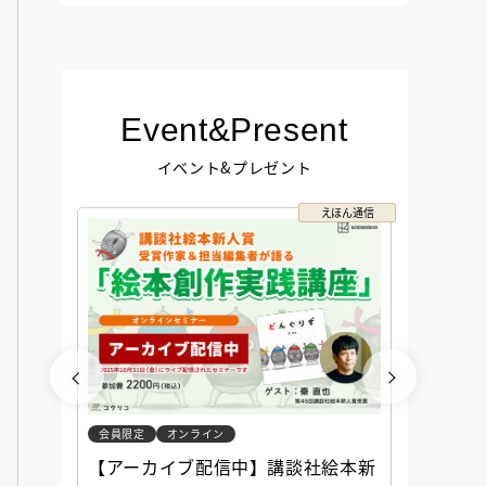
Event&Present
イベント&プレゼント
コクリコ
えほん通信
会員限定
オンライン
会員限定
談社児
【アーカイブ配信中】講談社絵本新
アーカ