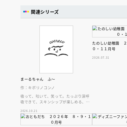
関連シリーズ
たのしい幼稚園 
０・１１月号
2026.07.31
まーるちゃん ふ～
作：キボリノコンノ
吸って、吐いて、笑って。たっぷり深呼
吸できて、スキンシップが楽しめる、大
人気木彫作家、キボリノコンノ初のファ
2026.10.21
ーストブック。