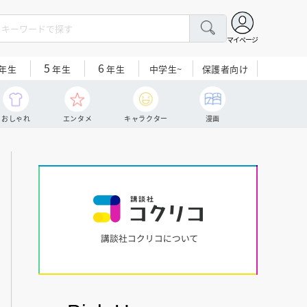
マイページ
5
6
中学生~
保護者向け
年生
年生
年生
おしゃれ
エンタメ
キャラクター
漫画