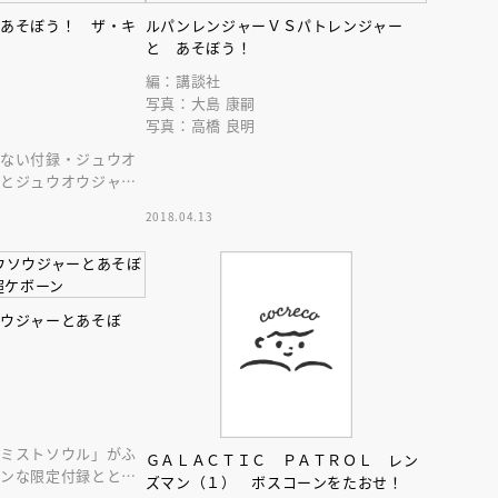
とあそぼう！ ザ・キ
ルパンレンジャーＶＳパトレンジャー
と あそぼう！
編：講談社
写真：大島 康嗣
写真：高橋 良明
らない付録・ジュウオ
．とジュウオウジャー
いのえほんだ！
2018.04.13
えほん通信
ソウジャーとあそぼ
ンライン
会員限定
オンライン
「ミストソウル」がふ
ＧＡＬＡＣＴＩＣ ＰＡＴＲＯＬ レン
ーンな限定付録ととも
ブ配信中】講談社絵本新
アーカイブ配信中【第67回講
ズマン（１） ボスコーンをたおせ！
トルゲームに挑戦しよ