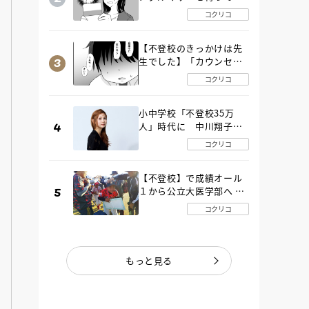
た“魔の２年間”【後編】
コクリコ
【不登校のきっかけは先
生でした】「カウンセリ
ングの時間」生徒の情報
コクリコ
をバラしたのは…《第２
話》
小中学校「不登校35万
人」時代に 中川翔子さ
んが審査委員長「不登校
コクリコ
生動画甲子園 2026」が開
催
【不登校】で成績オール
１から公立大医学部へ 中
２で起立性調節障害「治
コクリコ
るまで３年」の診断 その
とき母は
もっと見る