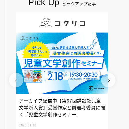
Pick Up
ピックアップ記事
アーカイブ配信中【第67回講談社児童
『神の
文学新人賞】受賞作家と前選考委員に聞
く「児童文学創作セミナー」
2026.01.30
2025.12.23