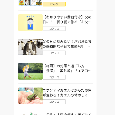
語」６選
げんき
【わかりやすい動画付き】父の
日に！ 折り紙で作る「お父さ
ん」の簡単な折り方
コクリコ
父の日に読みたい！パパ鳥たち
の感動的な子育て生態4選｜図
鑑MOVE
コクリコ
【梅雨】の対策と過ごし方
「洗濯」「紫外線」「エアコ
ン」「ゲリラ豪雨」…〔気象予
コクリコ
報士が完全ガイド〕
ニホンアマガエルはからだの色
が変わる！カエルの体のしくみ
から両生類の特ちょうまで図鑑
コクリコ
MOVEが解説！
「台風・大雨の備え」子どもと