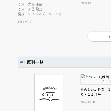
人賞オンラ
2019.07.13
写真：大島 康嗣
う！
と担当編集
写真：須釜 龍之
応募締切
202
講座」
構成：ケイボスプランニング
1992.04.17
既刊一覧
たのしい幼稚園 
０・１１月号
2026.07.31