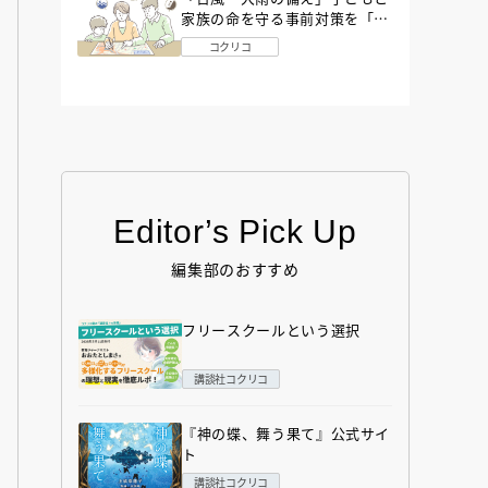
家族の命を守る事前対策を「防
災アドバイザー」が解説
コクリコ
Editor’s Pick Up
編集部のおすすめ
フリースクールという選択
講談社コクリコ
『神の蝶、舞う果て』公式サイ
ト
講談社コクリコ