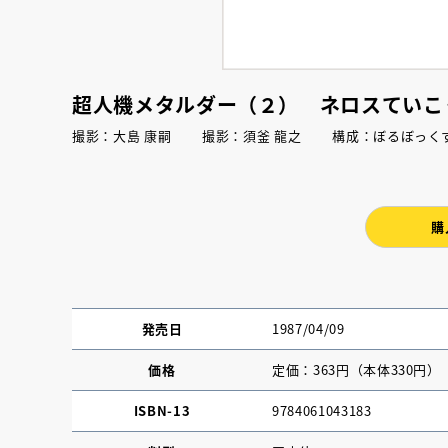
超人機メタルダー（２） ネロスていこ
撮影：大島 康嗣 撮影：須釜 龍之 構成：ぼるぼ
購
発売日
1987/04/09
価格
定価：363円（本体330円）
ISBN-13
9784061043183