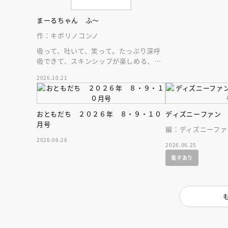
まーるちゃん ふ～
作：キボリノコンノ
吸って、吐いて、笑って。たっぷり深呼
吸できて、スキンシップが楽しめる、大
人気木彫作家、キボリノコンノ初のファ
2026.10.21
ーストブック。
おともだち ２０２６年 ８・９・１０
ディズニーファン
月号
編：ディズニーファ
2026.06.26
2026.06.25
電子あり