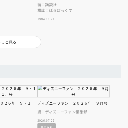
インセミナー 受賞作家
童文学新人賞】受賞作家と前
編：講談社
者が語る「絵本創作実践
員に聞く「児童文学創作セミ
構成：ぼるぼっくす
5-10-31
1984.11.21
もっと見る
２０２６年 ９・１
ディズニーファン ２０２６年 ９月号
編：ディズニーファン編集部
2026.07.27
電子あり