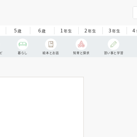
5
6
1
2
3
4
歳
歳
年生
年生
年生
ピ
暮らし
絵本とお話
知育と探求
習い事と学習