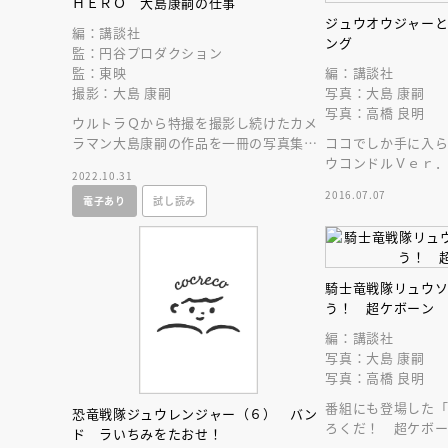
ＨＥＲＯ 大島康嗣の仕事
ジュウオウジャー
編：講談社
ング
監：円谷プロダクション
編：講談社
監：東映
写真：大島 康嗣
撮影：大島 康嗣
写真：高橋 良明
ウルトラＱから特撮を撮影し続けたカメ
ココでしか手に入
ラマン大島康嗣の作品を一冊の写真集に
ウコンドルＶｅｒ
凝縮。
2022.10.31
のあそびがいっぱ
2016.07.07
電子あり
試し読み
騎士竜戦隊リュウ
う！ 超ケボーン
編：講談社
写真：大島 康嗣
写真：高橋 良明
会員限定
オ
番組にも登場した
恐竜戦隊ジュウレンジャー（６） バン
ろくだ！ 超ケボ
【アーカイ
ド ラいちみをたおせ！
に、リュウソウバ