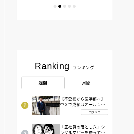
Ranking
ランキング
週間
月間
【不登校から医学部へ】
中２で成績はオール１
「昼夜逆転」したわが子
コクリコ
を”夜遊び”に連れ出した
母の気づき
「正社員の落とし穴」シ
ングルマザーを待ってい