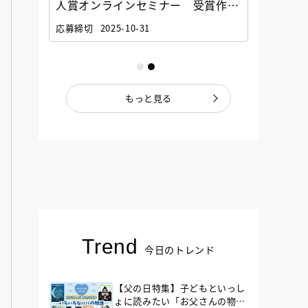
選考委
人賞オンラインセミナー 受賞作家
童文学
ナー」
と担当編集者が語る「絵本創作実践
員に聞
応募締切
2025-10-31
講座」
もっと見る
Trend
今日のトレンド
【父の日特集】子どもといっし
ょに読みたい「お父さんの物