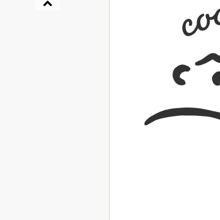
『NO.６再会』
イト ＃４ 20
2025.02.17