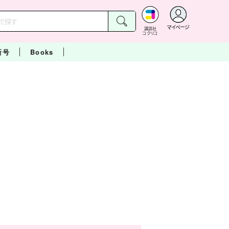
マイページ
講談社
コクリコ
新号
Books