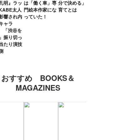
孔明』ラッ
は「働く車」専
分で決める」子
ていた」生みの
弟み
KABE太人
門絵本作家にな
育てとは
親・鷲尾天が男
したひ
影響され内
っていた！
女問わず伝えた
ラマ
キャラ
いこと
所』
? 「渋谷を
「お
」振り切っ
い」
当たり演技
側
おすすめ BOOKS＆
MAGAZINES