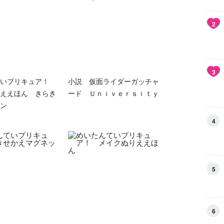
2
3
ていプリキュア！
小説 仮面ライダーガッチャ
ええほん きらき
ード Ｕｎｉｖｅｒｓｉｔｙ
ン
4
5
6