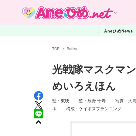
AneひめNews
TOP
Books
光戦隊マスクマ
めいろえほん
監：東映 監：辰野 千寿 写真：大島
ホ 構成：ケイボスプランニング