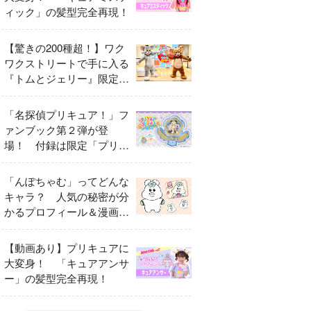
ィック」の髪型完全再現！
【驚きの200種超！】ワク
ワクストリートで手に入る
『トムとジェリー』限定グ
ッズ特集
「名探偵プリキュア！」フ
ァンブック第２弾が登
場！ 付録は限定「プリキ
ュアマコトジュエル キュ
アアルカナ・シャドウ ア
「んぽちゃむ」ってどんな
イスver.」 キュアエクレ
キャラ？ 人気の秘密が分
ールを大特集！
かるプロフィール＆漫画ま
とめ
【動画あり】プリキュアに
大変身！ 「キュアアンサ
ー」の髪型完全再現！