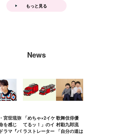
もっと見る
News
・宮世琉弥
「めちゃ×2イケ
歌舞伎俳優 中
「プリキュアは
俳優
命を感じ
てるッ！」のイ
村勘九郎流
20年前からジェ
汰「
ドラマ『パ
ラストレーター
「自分の道は自
ンダーを意識し
える