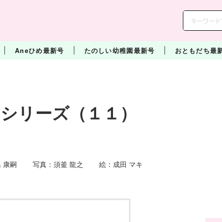
Aneひめ最新号
たのしい幼稚園最新号
おともだち最
ンシリーズ（１１）
 康嗣 写真：須釜 龍之 絵：成田 マキ