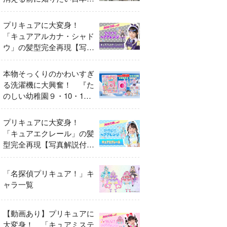
異変
プリキュアに大変身！
「キュアアルカナ・シャド
ウ」の髪型完全再現【写真
解説付き】
本物そっくりのかわいすぎ
る洗濯機に大興奮！ 『た
のしい幼稚園９・10・11
月号』だけのオリジナル付
録「プリキュア くるくる
プリキュアに大変身！
せんたくき」
「キュアエクレール」の髪
型完全再現【写真解説付
き】
「名探偵プリキュア！」キ
ャラ一覧
【動画あり】プリキュアに
大変身！ 「キュアミステ