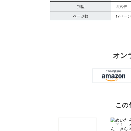
判型
四六倍
ページ数
17ページ
オン
この