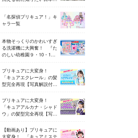
異変
「名探偵プリキュア！」キ
ャラ一覧
本物そっくりのかわいすぎ
る洗濯機に大興奮！ 『た
のしい幼稚園９・10・11
月号』だけのオリジナル付
録「プリキュア くるくる
プリキュアに大変身！
せんたくき」
「キュアエクレール」の髪
型完全再現【写真解説付
き】
プリキュアに大変身！
「キュアアルカナ・シャド
ウ」の髪型完全再現【写真
解説付き】
【動画あり】プリキュアに
大変身！ 「キュアミステ