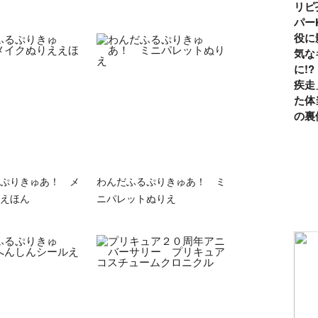
リピ
パー
役に
気な
に!
疾走
た体
の裏
ぷりきゅあ！ メ
わんだふるぷりきゅあ！ ミ
えほん
ニパレットぬりえ