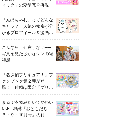
ィック」の髪型完全再現！
「んぽちゃむ」ってどんな
キャラ？ 人気の秘密が分
かるプロフィール＆漫画ま
とめ
こんな魚、存在しない──
写真を見たさかなクンの違
和感
「名探偵プリキュア！」フ
ァンブック第２弾が登
場！ 付録は限定「プリキ
ュアマコトジュエル キュ
アアルカナ・シャドウ ア
まるで本物みたいでかわい
イスver.」 キュアエクレ
い♪ 雑誌『おともだち
ールを大特集！
８・９・10月号』の付録
は『サーティワン アイス
クリームやさん』