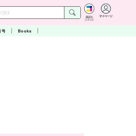
マイページ
講談社
コクリコ
新号
Books