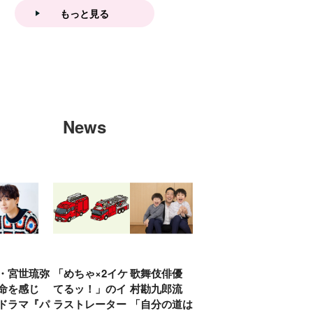
もっと見る
News
・宮世琉弥
「めちゃ×2イケ
歌舞伎俳優 中
「プリキュアは
俳優
命を感じ
てるッ！」のイ
村勘九郎流
20年前からジェ
汰「
ドラマ『パ
ラストレーター
「自分の道は自
ンダーを意識し
える