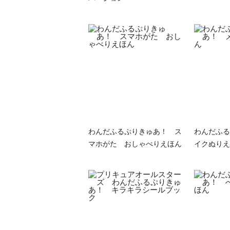
わんだふるぷりきゅあ！ ス
わんだふる
マホがた おしゃべりえほん
イクぬりえ