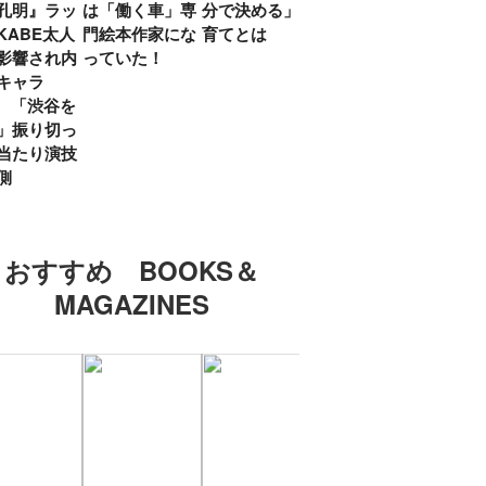
孔明』ラッ
は「働く車」専
分で決める」子
ていた」生みの
弟み
KABE太人
門絵本作家にな
育てとは
親・鷲尾天が男
したひ
影響され内
っていた！
女問わず伝えた
ラマ
キャラ
いこと
所』
? 「渋谷を
「お
」振り切っ
い」
当たり演技
側
おすすめ BOOKS＆
MAGAZINES