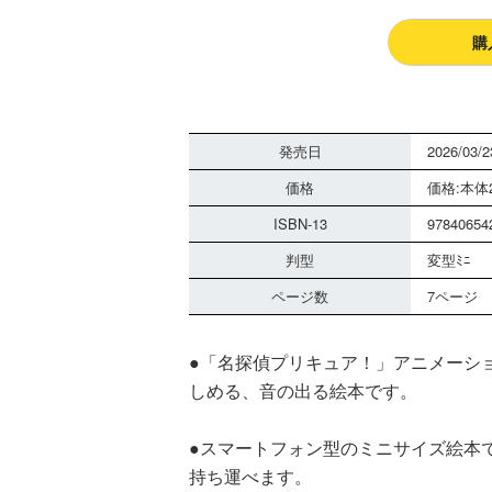
購
発売日
2026/03/2
価格
価格:本体2
ISBN-13
97840654
判型
変型ﾐﾆ
ページ数
7ページ
●「名探偵プリキュア！」アニメーシ
しめる、音の出る絵本です。
●スマートフォン型のミニサイズ絵本
持ち運べます。