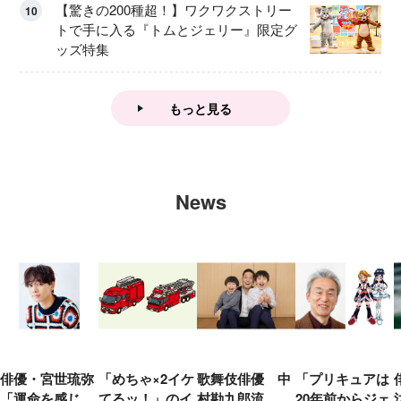
【驚きの200種超！】ワクワクストリー
10
トで手に入る『トムとジェリー』限定グ
ッズ特集
もっと見る
News
俳優・宮世琉弥
「めちゃ×2イケ
歌舞伎俳優 中
「プリキュアは
「運命を感じ
てるッ！」のイ
村勘九郎流
20年前からジェ