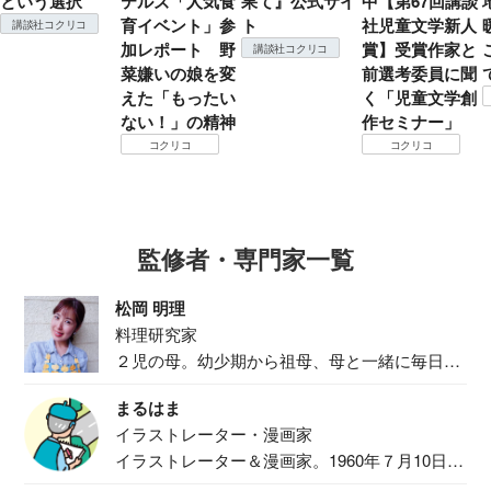
という選択
テルズ「人気食
果て』公式サイ
中【第67回講談
育イベント」参
ト
社児童文学新人
講談社コクリコ
加レポート 野
賞】受賞作家と
講談社コクリコ
菜嫌いの娘を変
前選考委員に聞
えた「もったい
く「児童文学創
ない！」の精神
作セミナー」
コクリコ
コクリコ
監修者・専門家一覧
松岡 明理
料理研究家
２児の母。幼少期から祖母、母と一緒に毎日の
食事作り...
まるはま
イラストレーター・漫画家
イラストレーター＆漫画家。1960年７月10日生
ま...