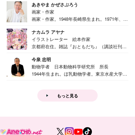
あきやま かぜさぶろう
画家・作家
画家・作家。1948年長崎県生まれ。1971年、
二...
ナカムラ アヤナ
イラストレーター 絵本作家
京都府在住。雑誌『おともだち』（講談社刊）
で『おし...
今泉 忠明
動物学者 日本動物科学研究所 所長
1944年生まれ。ほ乳動物学者。東京水産大学卒
業後...
もっと見る