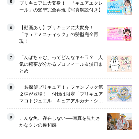
5
プリキュアに大変身！ 「キュアエクレ
ール」の髪型完全再現【写真解説付き】
【動画あり】プリキュアに大変身！
6
「キュアミスティック」の髪型完全再
現！
「んぽちゃむ」ってどんなキャラ？ 人
7
気の秘密が分かるプロフィール＆漫画ま
とめ
「名探偵プリキュア！」ファンブック第
8
２弾が登場！ 付録は限定「プリキュア
マコトジュエル キュアアルカナ・シャ
ドウ アイスver.」 キュアエクレールを
大特集！
9
こんな魚、存在しない──写真を見たさ
かなクンの違和感