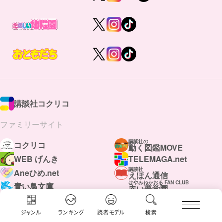
講談社コクリコ
ファミリーサイト
講談社の
コクリコ
動く図鑑MOVE
WEB げんき
TELEMAGA.net
講談社
Aneひめ.net
えほん通信
はやみねかおる FAN CLUB
青い鳥文庫
赤い夢学園
ジャンル
ランキング
読者モデル
検索