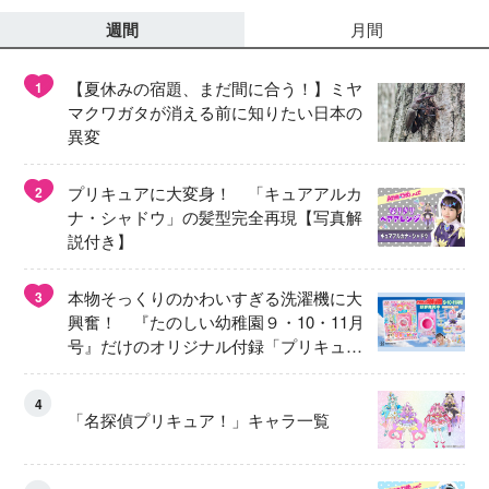
週間
月間
【夏休みの宿題、まだ間に合う！】ミヤ
1
マクワガタが消える前に知りたい日本の
異変
プリキュアに大変身！ 「キュアアルカ
2
ナ・シャドウ」の髪型完全再現【写真解
説付き】
本物そっくりのかわいすぎる洗濯機に大
3
興奮！ 『たのしい幼稚園９・10・11月
号』だけのオリジナル付録「プリキュ
ア くるくるせんたくき」
4
「名探偵プリキュア！」キャラ一覧