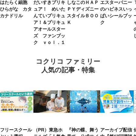
はたらく細胞
だいすきプリキ
しなこのＨＡＰ
エスターバニー
ひらがな カタ
ュア！ めいた
ＰＹディズニー
のハピネスいっ
カナドリル
んていプリキュ
スタイルＢＯＯ
ぱいシールブッ
ア！＆プリキュ
Ｋ
ク
アオールスター
ズ ファンブッ
ク ｖｏｌ．１
コクリコ ファミリー
人気の記事・特集
フリースクール
（PR）東急ホ
『神の蝶、舞う
アーカイブ配信