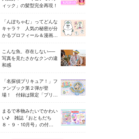
ィック」の髪型完全再現！
「んぽちゃむ」ってどんな
キャラ？ 人気の秘密が分
かるプロフィール＆漫画ま
とめ
こんな魚、存在しない──
写真を見たさかなクンの違
和感
「名探偵プリキュア！」フ
ァンブック第２弾が登
場！ 付録は限定「プリキ
ュアマコトジュエル キュ
アアルカナ・シャドウ ア
まるで本物みたいでかわい
イスver.」 キュアエクレ
い♪ 雑誌『おともだち
ールを大特集！
８・９・10月号』の付録
は『サーティワン アイス
クリームやさん』