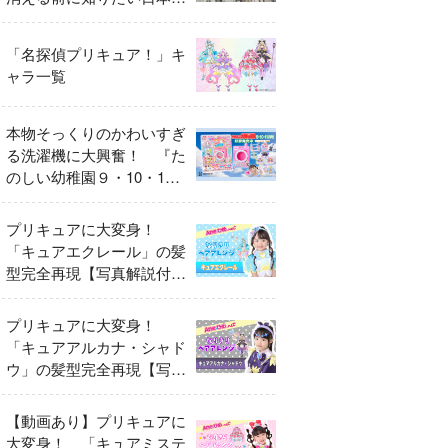
異変
「名探偵プリキュア！」キ
ャラ一覧
本物そっくりのかわいすぎ
る洗濯機に大興奮！ 『た
のしい幼稚園９・10・11
月号』だけのオリジナル付
録「プリキュア くるくる
プリキュアに大変身！
せんたくき」
「キュアエクレール」の髪
型完全再現【写真解説付
き】
プリキュアに大変身！
「キュアアルカナ・シャド
ウ」の髪型完全再現【写真
解説付き】
【動画あり】プリキュアに
大変身！ 「キュアミステ