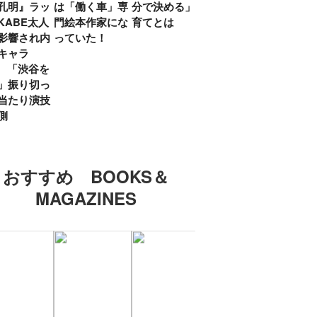
孔明』ラッ
は「働く車」専
分で決める」子
ていた」生みの
弟み
KABE太人
門絵本作家にな
育てとは
親・鷲尾天が男
したひ
影響され内
っていた！
女問わず伝えた
ラマ
キャラ
いこと
所』
? 「渋谷を
「お
」振り切っ
い」
当たり演技
側
おすすめ BOOKS＆
MAGAZINES