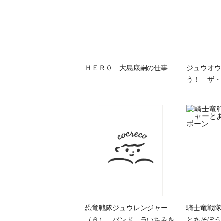
ＨＥＲＯ 大島康嗣の仕事
ジュウオウ
う！ ザ・
恐竜戦隊ジュウレンジャー
騎士竜戦隊
（６） バンド ラいちみを
とあそぼう