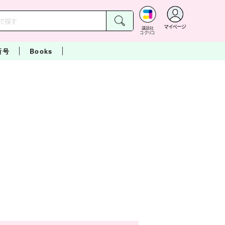
マイページ
講談社
コクリコ
新号
Books