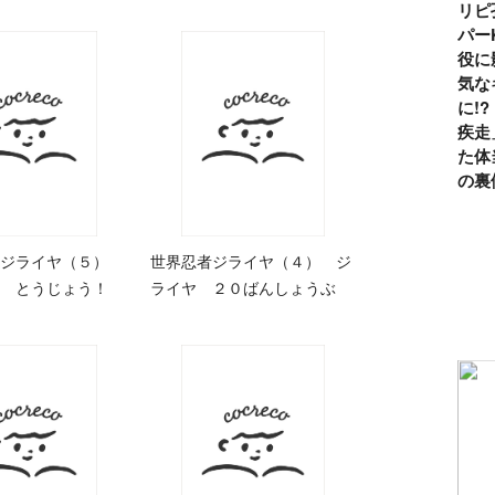
リピ
パー
役に
気な
に!
疾走
た体
の裏
戦ジライヤ（５）
世界忍者ジライヤ（４） ジ
 とうじょう！
ライヤ ２０ばんしょうぶ