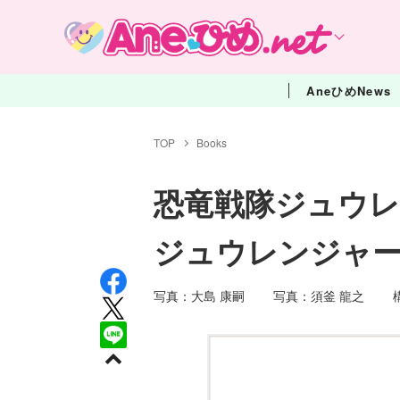
AneひめNews
TOP
Books
恐竜戦隊ジュウ
ジュウレンジャ
写真：大島 康嗣 写真：須釜 龍之