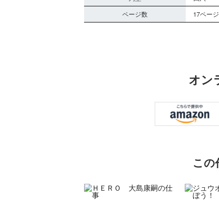
ページ数
17ページ
オン
この