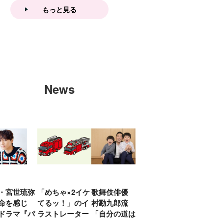
もっと見る
News
・宮世琉弥
「めちゃ×2イケ
歌舞伎俳優 中
「プリキュアは
俳優
命を感じ
てるッ！」のイ
村勘九郎流
20年前からジェ
汰「
ドラマ『パ
ラストレーター
「自分の道は自
ンダーを意識し
える