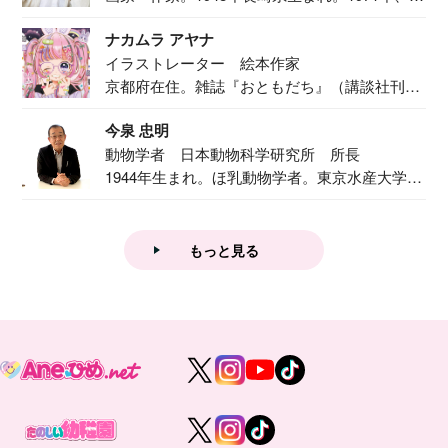
二...
ナカムラ アヤナ
イラストレーター 絵本作家
京都府在住。雑誌『おともだち』（講談社刊）
で『おし...
今泉 忠明
動物学者 日本動物科学研究所 所長
1944年生まれ。ほ乳動物学者。東京水産大学卒
業後...
もっと見る