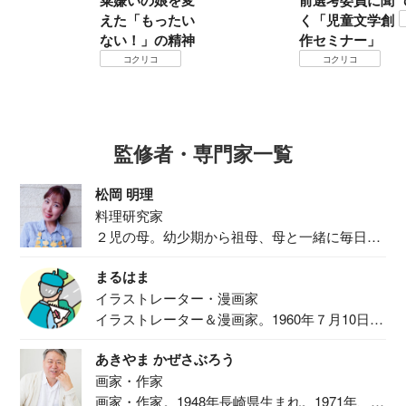
えた「もったい
く「児童文学創
ない！」の精神
作セミナー」
コクリコ
コクリコ
監修者・専門家一覧
松岡 明理
料理研究家
２児の母。幼少期から祖母、母と一緒に毎日の
食事作り...
まるはま
イラストレーター・漫画家
イラストレーター＆漫画家。1960年７月10日生
ま...
あきやま かぜさぶろう
画家・作家
画家・作家。1948年長崎県生まれ。1971年、