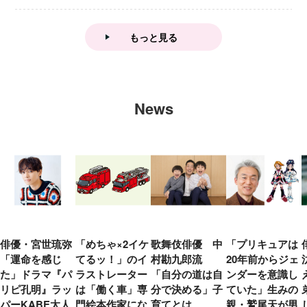
もっと見る
News
俳優・宮世琉弥
「めちゃ×2イケ
歌舞伎俳優 中
「プリキュアは
「運命を感じ
てるッ！」のイ
村勘九郎流
20年前からジェ
た」ドラマ『パ
ラストレーター
「自分の道は自
ンダーを意識し
リピ孔明』ラッ
は「働く車」専
分で決める」子
ていた」生みの
パーKABE太人
門絵本作家にな
育てとは
親・鷲尾天が男