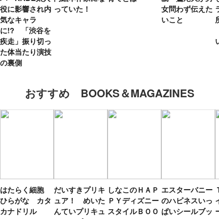
役に影響され内
っていた！
女問わず伝えた
気なキャラ
いこと
に!? 「渋谷を
疾走」振り切っ
た体当たり演技
の裏側
おすすめ BOOKS＆MAGAZINES
はたらく細胞
だいすきプリキ
しなこのＨＡＰ
エスターバニー
ひらがな カタ
ュア！ めいた
ＰＹディズニー
のハピネスいっ
カナドリル
んていプリキュ
スタイルＢＯＯ
ぱいシールブッ