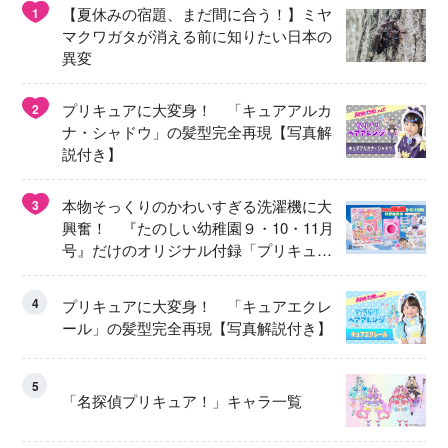
【夏休みの宿題、まだ間に合う！】ミヤ
1
マクワガタが消える前に知りたい日本の
異変
プリキュアに大変身！ 「キュアアルカ
2
ナ・シャドウ」の髪型完全再現【写真解
説付き】
本物そっくりのかわいすぎる洗濯機に大
3
興奮！ 『たのしい幼稚園９・10・11月
号』だけのオリジナル付録「プリキュ
ア くるくるせんたくき」
4
プリキュアに大変身！ 「キュアエクレ
ール」の髪型完全再現【写真解説付き】
5
「名探偵プリキュア！」キャラ一覧