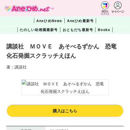
マイページ
講談社
コクリコ
AneひめNews
Aneひめ最新号
たのしい幼稚園最新号
おともだち最新号
Books
講談社 ＭＯＶＥ あそべるずかん 恐竜
化石発掘スクラッチえほん
著：講談社
購入はこちら