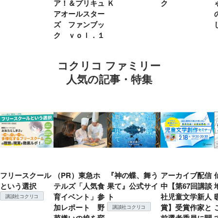
ア！＆プリキュ
Ｋ
ク
アオールスター
ズ ファンブッ
ク ｖｏｌ．１
コクリコ ファミリー
人気の記事・特集
フリースクール
（PR）東急ホ
『神の蝶、舞う
アーカイブ配信
という選択
テルズ「人気食
果て』公式サイ
中【第67回講談
育イベント」参
ト
社児童文学新人
講談社コクリコ
加レポート 野
賞】受賞作家と
講談社コクリコ
菜嫌いの娘を変
前選考委員に聞