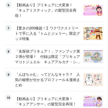
【動画あり】プリキュアに大変身！
6
「キュアミスティック」の髪型完全再
現！
【驚きの200種超！】ワクワクストリー
7
トで手に入る『トムとジェリー』限定グ
ッズ特集
「名探偵プリキュア！」ファンブック第
8
２弾が登場！ 付録は限定「プリキュア
マコトジュエル キュアアルカナ・シャ
ドウ アイスver.」 キュアエクレールを
大特集！
「んぽちゃむ」ってどんなキャラ？ 人
9
気の秘密が分かるプロフィール＆漫画ま
とめ
10
【動画あり】プリキュアに大変身！
「キュアアンサー」の髪型完全再現！