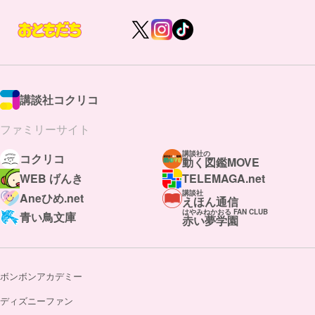
講談社コクリコ
ファミリーサイト
講談社の
コクリコ
動く図鑑MOVE
WEB げんき
TELEMAGA.net
講談社
Aneひめ.net
えほん通信
はやみねかおる FAN CLUB
青い鳥文庫
赤い夢学園
ボンボンアカデミー
ディズニーファン