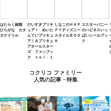
はたらく細胞
だいすきプリキ
しなこのＨＡＰ
エスターバニー
ひらがな カタ
ュア！ めいた
ＰＹディズニー
のハピネスいっ
カナドリル
んていプリキュ
スタイルＢＯＯ
ぱいシールブッ
ア！＆プリキュ
Ｋ
ク
アオールスター
ズ ファンブッ
ク ｖｏｌ．１
コクリコ ファミリー
人気の記事・特集