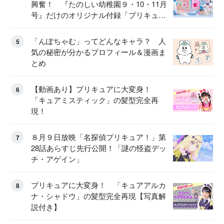
興奮！ 『たのしい幼稚園９・10・11月
号』だけのオリジナル付録「プリキュ
ア くるくるせんたくき」
「んぽちゃむ」ってどんなキャラ？ 人
5
気の秘密が分かるプロフィール＆漫画ま
とめ
【動画あり】プリキュアに大変身！
6
「キュアミスティック」の髪型完全再
現！
８月９日放映「名探偵プリキュア！」第
7
28話あらすじ先行公開！「謎の怪盗デッ
チ・アゲイン」
プリキュアに大変身！ 「キュアアルカ
8
ナ・シャドウ」の髪型完全再現【写真解
説付き】