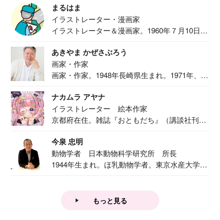
まるはま
イラストレーター・漫画家
イラストレーター＆漫画家。1960年７月10日生
ま...
あきやま かぜさぶろう
画家・作家
画家・作家。1948年長崎県生まれ。1971年、
二...
ナカムラ アヤナ
イラストレーター 絵本作家
京都府在住。雑誌『おともだち』（講談社刊）
で『おし...
今泉 忠明
動物学者 日本動物科学研究所 所長
1944年生まれ。ほ乳動物学者。東京水産大学卒
業後...
もっと見る