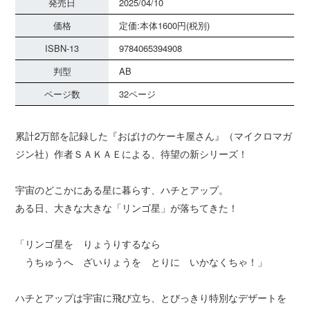
発売日
2025/04/10
価格
定価:本体1600円(税別)
ISBN-13
9784065394908
判型
AB
ページ数
32ページ
累計2万部を記録した『おばけのケーキ屋さん』（マイクロマガ
ジン社）作者ＳＡＫＡＥによる、待望の新シリーズ！
宇宙のどこかにある星に暮らす、ハチとアップ。
ある日、大きな大きな「リンゴ星」が落ちてきた！
「リンゴ星を りょうりするなら
うちゅうへ ざいりょうを とりに いかなくちゃ！」
ハチとアップは宇宙に飛び立ち、とびっきり特別なデザートを