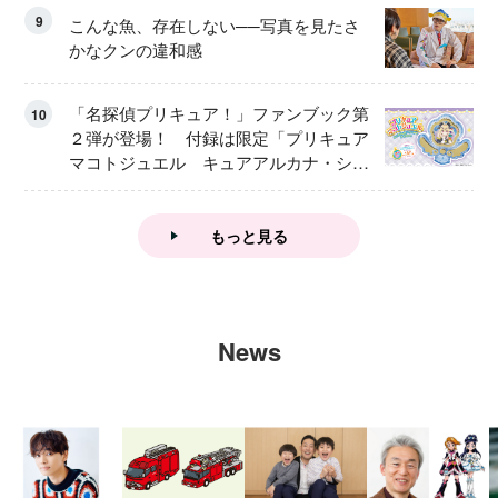
9
こんな魚、存在しない──写真を見たさ
かなクンの違和感
「名探偵プリキュア！」ファンブック第
10
２弾が登場！ 付録は限定「プリキュア
マコトジュエル キュアアルカナ・シャ
ドウ アイスver.」 キュアエクレールを
大特集！
もっと見る
News