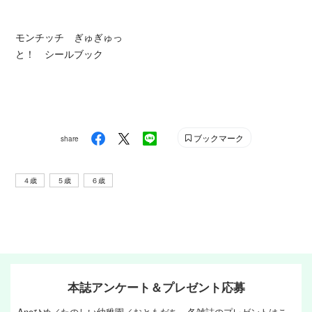
モンチッチ ぎゅぎゅっ
と！ シールブック
ブックマーク
share
４歳
５歳
６歳
本誌アンケート＆プレゼント応募
Aneひめ／たのしい幼稚園／おともだち 各雑誌のプレゼントはこ