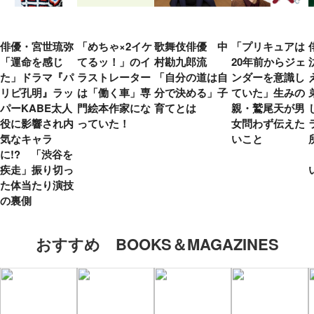
俳優・宮世琉弥
「めちゃ×2イケ
歌舞伎俳優 中
「プリキュアは
「運命を感じ
てるッ！」のイ
村勘九郎流
20年前からジェ
た」ドラマ『パ
ラストレーター
「自分の道は自
ンダーを意識し
リピ孔明』ラッ
は「働く車」専
分で決める」子
ていた」生みの
パーKABE太人
門絵本作家にな
育てとは
親・鷲尾天が男
役に影響され内
っていた！
女問わず伝えた
気なキャラ
いこと
に!? 「渋谷を
疾走」振り切っ
た体当たり演技
の裏側
おすすめ BOOKS＆MAGAZINES