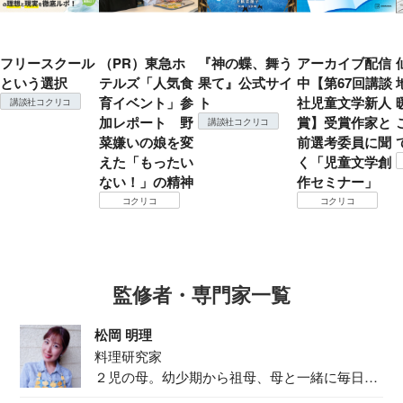
フリースクール
（PR）東急ホ
『神の蝶、舞う
アーカイブ配信
という選択
テルズ「人気食
果て』公式サイ
中【第67回講談
育イベント」参
ト
社児童文学新人
講談社コクリコ
加レポート 野
賞】受賞作家と
講談社コクリコ
菜嫌いの娘を変
前選考委員に聞
えた「もったい
く「児童文学創
ない！」の精神
作セミナー」
コクリコ
コクリコ
監修者・専門家一覧
松岡 明理
料理研究家
２児の母。幼少期から祖母、母と一緒に毎日の
食事作り...