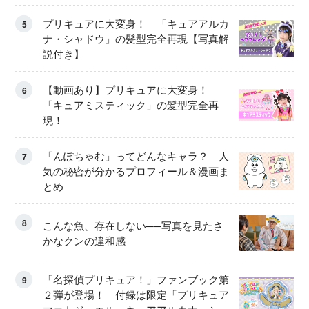
プリキュアに大変身！ 「キュアアルカ
5
ナ・シャドウ」の髪型完全再現【写真解
説付き】
【動画あり】プリキュアに大変身！
6
「キュアミスティック」の髪型完全再
現！
「んぽちゃむ」ってどんなキャラ？ 人
7
気の秘密が分かるプロフィール＆漫画ま
とめ
8
こんな魚、存在しない──写真を見たさ
かなクンの違和感
「名探偵プリキュア！」ファンブック第
9
２弾が登場！ 付録は限定「プリキュア