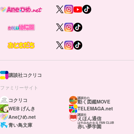
講談社コクリコ
ファミリーサイト
講談社の
コクリコ
動く図鑑MOVE
WEB げんき
TELEMAGA.net
講談社
Aneひめ.net
えほん通信
はやみねかおる FAN CLUB
青い鳥文庫
赤い夢学園