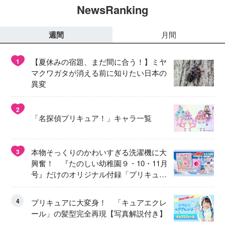
NewsRanking
週間
月間
【夏休みの宿題、まだ間に合う！】ミヤ
1
マクワガタが消える前に知りたい日本の
異変
2
「名探偵プリキュア！」キャラ一覧
本物そっくりのかわいすぎる洗濯機に大
3
興奮！ 『たのしい幼稚園９・10・11月
号』だけのオリジナル付録「プリキュ
ア くるくるせんたくき」
4
プリキュアに大変身！ 「キュアエクレ
ール」の髪型完全再現【写真解説付き】