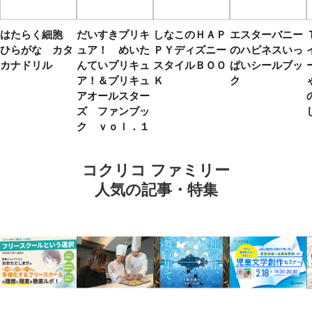
はたらく細胞
だいすきプリキ
しなこのＨＡＰ
エスターバニー
ひらがな カタ
ュア！ めいた
ＰＹディズニー
のハピネスいっ
カナドリル
んていプリキュ
スタイルＢＯＯ
ぱいシールブッ
ア！＆プリキュ
Ｋ
ク
アオールスター
ズ ファンブッ
ク ｖｏｌ．１
コクリコ ファミリー
人気の記事・特集