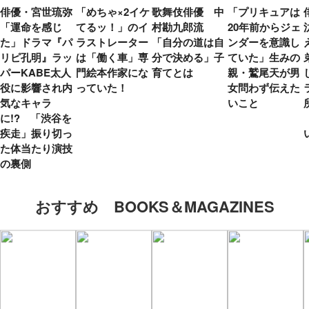
俳優・宮世琉弥
「めちゃ×2イケ
歌舞伎俳優 中
「プリキュアは
「運命を感じ
てるッ！」のイ
村勘九郎流
20年前からジェ
た」ドラマ『パ
ラストレーター
「自分の道は自
ンダーを意識し
リピ孔明』ラッ
は「働く車」専
分で決める」子
ていた」生みの
パーKABE太人
門絵本作家にな
育てとは
親・鷲尾天が男
役に影響され内
っていた！
女問わず伝えた
気なキャラ
いこと
に!? 「渋谷を
疾走」振り切っ
た体当たり演技
の裏側
おすすめ BOOKS＆MAGAZINES