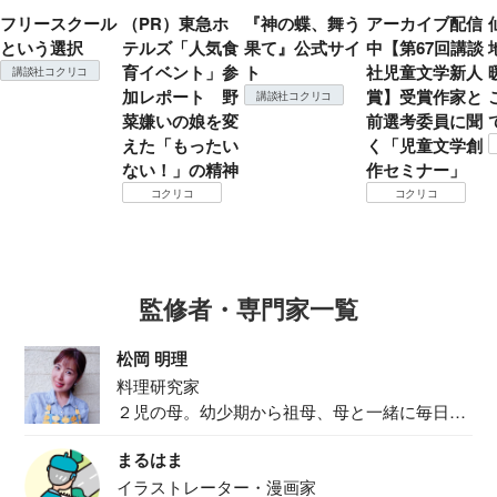
フリースクール
（PR）東急ホ
『神の蝶、舞う
アーカイブ配信
という選択
テルズ「人気食
果て』公式サイ
中【第67回講談
育イベント」参
ト
社児童文学新人
講談社コクリコ
加レポート 野
賞】受賞作家と
講談社コクリコ
菜嫌いの娘を変
前選考委員に聞
えた「もったい
く「児童文学創
ない！」の精神
作セミナー」
コクリコ
コクリコ
監修者・専門家一覧
松岡 明理
料理研究家
２児の母。幼少期から祖母、母と一緒に毎日の
食事作り...
まるはま
イラストレーター・漫画家