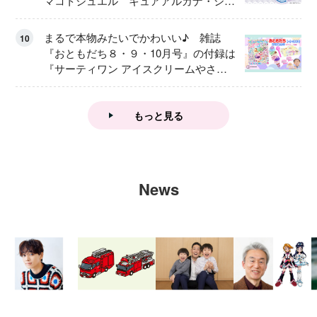
マコトジュエル キュアアルカナ・シャ
ドウ アイスver.」 キュアエクレールを
大特集！
まるで本物みたいでかわいい♪ 雑誌
10
『おともだち８・９・10月号』の付録は
『サーティワン アイスクリームやさ
ん』
もっと見る
News