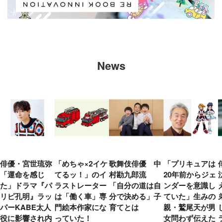
News
俳優・宮世琉弥
「めちゃ×2イケ
歌舞伎俳優 中
「プリキュアは
「運命を感じ
てるッ！」のイ
村勘九郎流
20年前からジェ
た」ドラマ『パ
ラストレーター
「自分の道は自
ンダーを意識し
リピ孔明』ラッ
は「働く車」専
分で決める」子
ていた」生みの
パーKABE太人
門絵本作家にな
育てとは
親・鷲尾天が男
役に影響され内
っていた！
女問わず伝えた