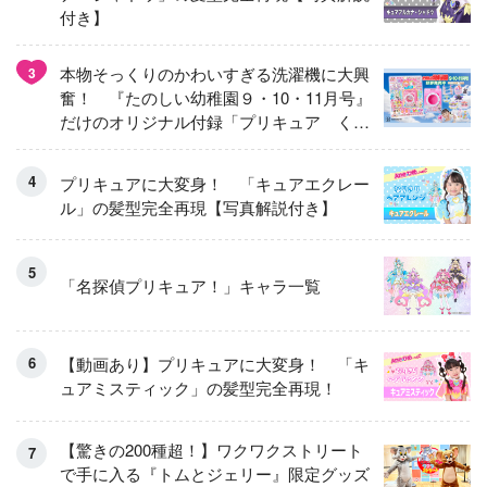
付き】
本物そっくりのかわいすぎる洗濯機に大興
3
奮！ 『たのしい幼稚園９・10・11月号』
だけのオリジナル付録「プリキュア くる
くるせんたくき」
プリキュアに大変身！ 「キュアエクレー
ル」の髪型完全再現【写真解説付き】
「名探偵プリキュア！」キャラ一覧
【動画あり】プリキュアに大変身！ 「キ
ュアミスティック」の髪型完全再現！
【驚きの200種超！】ワクワクストリート
で手に入る『トムとジェリー』限定グッズ