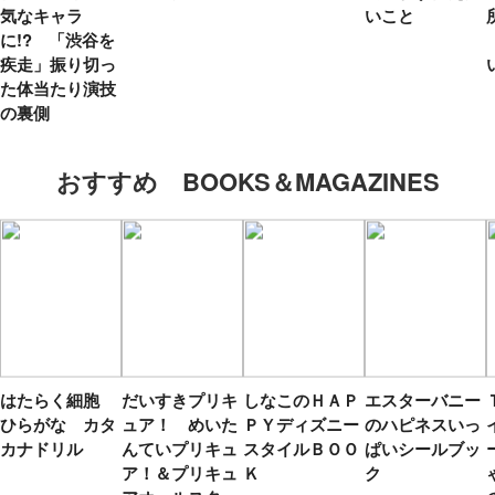
気なキャラ
いこと
に!? 「渋谷を
疾走」振り切っ
た体当たり演技
の裏側
おすすめ BOOKS＆MAGAZINES
はたらく細胞
だいすきプリキ
しなこのＨＡＰ
エスターバニー
ひらがな カタ
ュア！ めいた
ＰＹディズニー
のハピネスいっ
カナドリル
んていプリキュ
スタイルＢＯＯ
ぱいシールブッ
ア！＆プリキュ
Ｋ
ク