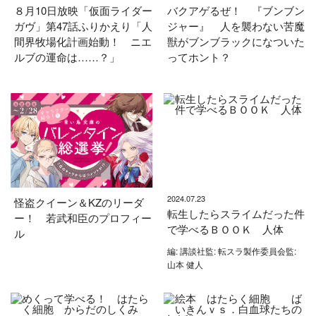
８月10日放映「仮面ライダー
バクアゲるぜ！ 『ブンブン
ガヴ」第47話ふりかえり「人
ジャー』 人を襲わない苦魔
間界牧場化計画始動！ ニエ
獣がブンブラックになついた
ルブの運命は……？」
ってホント？
2024.07.23
怪盗クイーン＆KZのリーダ
転生したらスライムだった件
ー！ 若武和臣のプロフィー
で学べるＢＯＯＫ 人体
ル
編: 講談社監: 転スラ製作委員会監:
山本 健人