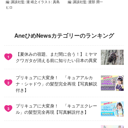
編: 講談社監: 瀧 靖之イラスト: 真島
編: 講談社監: 渡部 潤一
ヒロ
AneひめNewsカテゴリーのランキング
【夏休みの宿題、まだ間に合う！】ミヤマ
1
クワガタが消える前に知りたい日本の異変
プリキュアに大変身！ 「キュアアルカ
2
ナ・シャドウ」の髪型完全再現【写真解説
付き】
プリキュアに大変身！ 「キュアエクレー
3
ル」の髪型完全再現【写真解説付き】