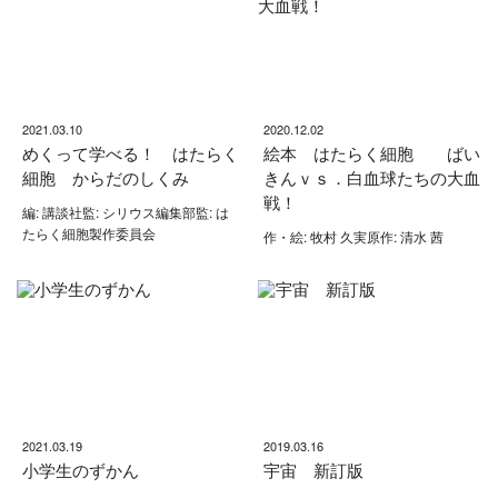
2021.03.10
2020.12.02
めくって学べる！ はたらく
絵本 はたらく細胞 ばい
細胞 からだのしくみ
きんｖｓ．白血球たちの大血
戦！
編: 講談社監: シリウス編集部監: は
たらく細胞製作委員会
作・絵: 牧村 久実原作: 清水 茜
2021.03.19
2019.03.16
小学生のずかん
宇宙 新訂版