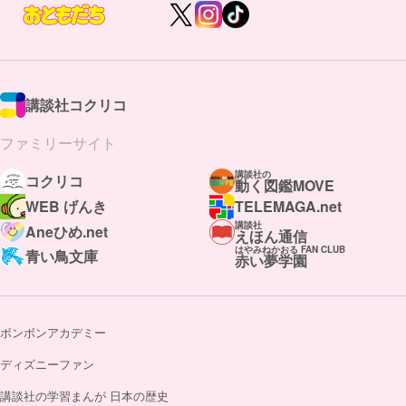
講談社コクリコ
ファミリーサイト
講談社の
コクリコ
動く図鑑MOVE
WEB げんき
TELEMAGA.net
講談社
Aneひめ.net
えほん通信
はやみねかおる FAN CLUB
青い鳥文庫
赤い夢学園
ボンボンアカデミー
ディズニーファン
講談社の学習まんが 日本の歴史