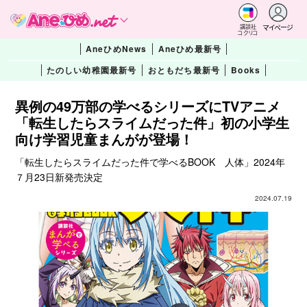
マイページ
講談社
コクリコ
AneひめNews
Aneひめ最新号
たのしい幼稚園最新号
おともだち最新号
Books
異例の49万部の学べるシリーズにTVアニメ
「転生したらスライムだった件」初の小学生
向け学習児童まんがが登場！
「転生したらスライムだった件で学べるBOOK 人体」2024年
７月23日新発売決定
2024.07.19