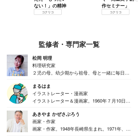
ない！」の精神
作セミナー」
コクリコ
コクリコ
監修者・専門家一覧
松岡 明理
料理研究家
２児の母。幼少期から祖母、母と一緒に毎日の
食事作り...
まるはま
イラストレーター・漫画家
イラストレーター＆漫画家。1960年７月10日生
ま...
あきやま かぜさぶろう
画家・作家
画家・作家。1948年長崎県生まれ。1971年、
二...