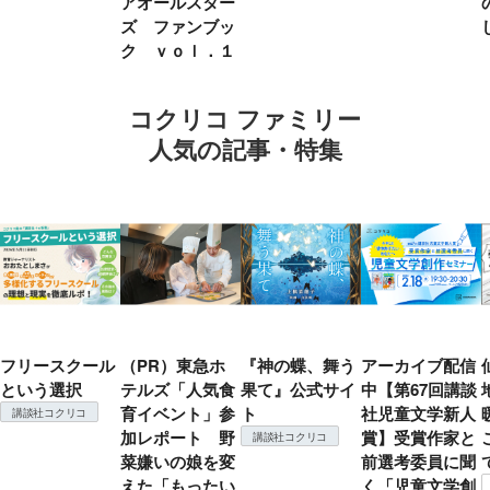
アオールスター
ズ ファンブッ
ク ｖｏｌ．１
コクリコ ファミリー
人気の記事・特集
フリースクール
（PR）東急ホ
『神の蝶、舞う
アーカイブ配信
という選択
テルズ「人気食
果て』公式サイ
中【第67回講談
育イベント」参
ト
社児童文学新人
講談社コクリコ
加レポート 野
賞】受賞作家と
講談社コクリコ
菜嫌いの娘を変
前選考委員に聞
えた「もったい
く「児童文学創