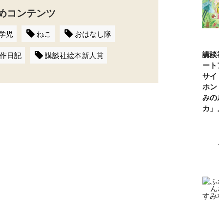
めコンテンツ
学児
ねこ
おはなし隊
講談
作日記
講談社絵本新人賞
ート
サイ
ホン
みの
カ