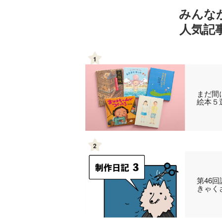
みんな
人気記
1
まだ間
絵本５
2
第46
きゃく