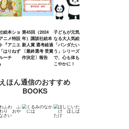
社絵本ショ
第45回（2024
子どもが元気に
『赤毛のアン』
「し
アニメ特設
年）講談社絵本
なる大人気絵本
モンゴメリ生誕
い」
ト『アニエ
新人賞 選考経過
「パンダたいそ
150周年 村岡
ルコ
「はりねず
〔最終選考 受賞
う」シリーズ
花子訳の魅力を
アウ
ルーチ
作決定〕報告
で、心も体もす
あらためて考え
け.の
」』
こやかに！
る
談！
えほん通信のおすすめ
BOOKS