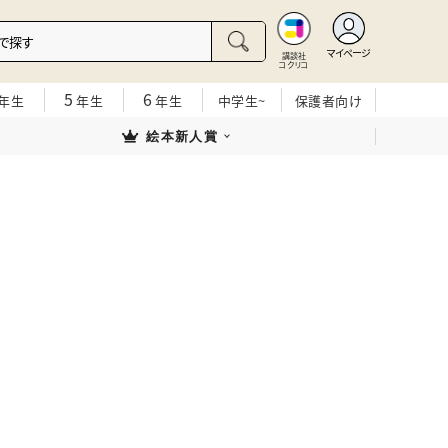
マイページ
講談社
コクリコ
5
6
年生
年生
年生
中学生~
保護者向け
絵本新人賞