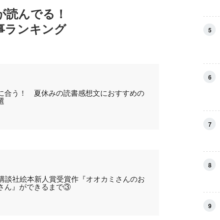
が読んでる！
事ランキング
5
6
に合う！ 夏休みの読書感想文におすすめの
選
7
8
回講談社絵本新人賞受賞作『オオカミさんのお
さん』ができるまで③
9