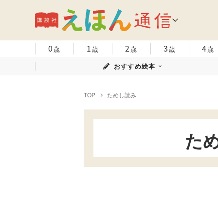
0
1
2
3
4
歳
歳
歳
歳
歳
おすすめ絵本
TOP
ためし読み
た