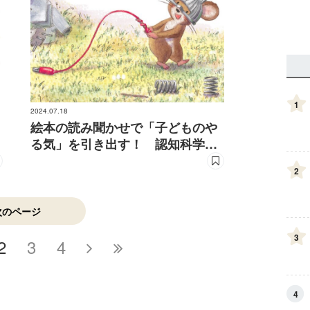
1
2024.07.18
絵本の読み聞かせで「子どものや
る気」を引き出す！ 認知科学と
コーチングの専門家が伝授
2
次のページ
3
2
3
4
4