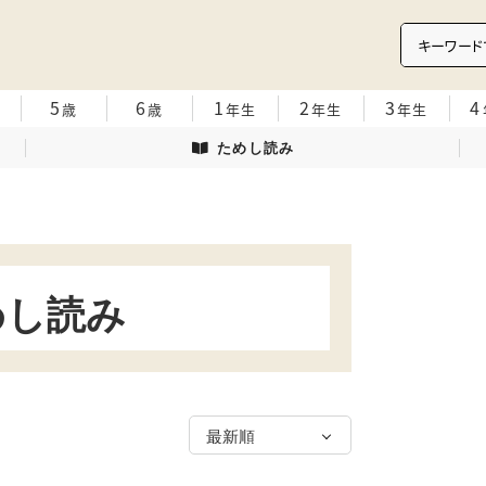
5
6
1
2
3
4
歳
歳
年生
年生
年生
ためし読み
めし読み