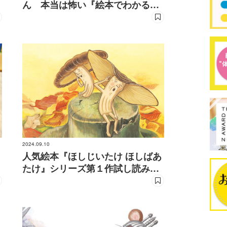
ん 本当は怖い『絵本でわかる経
済のお話』
2024.09.10
人気絵本『ほしじいたけ ほしばあ
たけ』シリーズ第１作試し読み
（終了しました）