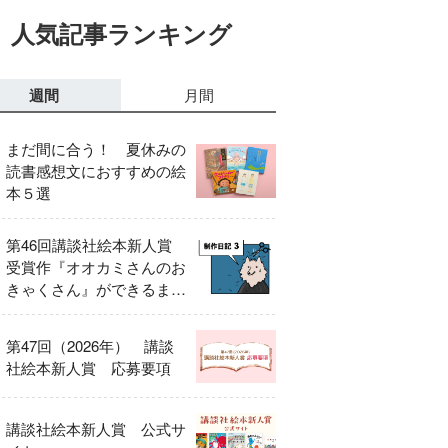
人気記事ランキング
週間
月間
まだ間に合う！ 夏休みの
読書感想文におすすめの絵
本５選
第46回講談社絵本新人賞
受賞作『オオカミさんのお
きゃくさん』ができるまで
③
第47回（2026年） 講談
社絵本新人賞 応募要項
講談社絵本新人賞 公式サ