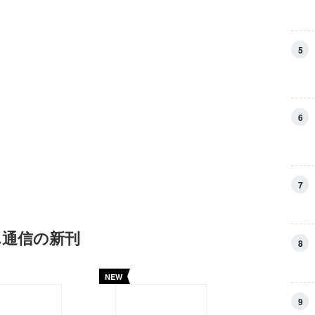
5
6
7
ん通信の新刊
8
NEW
9