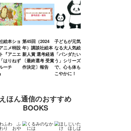
社絵本ショ
第45回（2024
子どもが元気に
『赤毛のアン』
「し
アニメ特設
年）講談社絵本
なる大人気絵本
モンゴメリ生誕
い」
ト『アニエ
新人賞 選考経過
「パンダたいそ
150周年 村岡
ルコ
「はりねず
〔最終選考 受賞
う」シリーズ
花子訳の魅力を
アウ
ルーチ
作決定〕報告
で、心も体もす
あらためて考え
け.の
」』
こやかに！
る
談！
えほん通信のおすすめ
BOOKS