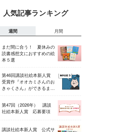
人気記事ランキング
週間
月間
まだ間に合う！ 夏休みの
読書感想文におすすめの絵
本５選
第46回講談社絵本新人賞
受賞作『オオカミさんのお
きゃくさん』ができるまで
③
第47回（2026年） 講談
社絵本新人賞 応募要項
講談社絵本新人賞 公式サ