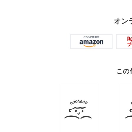
オン
この