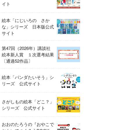
イト
絵本「にじいろの さか
な」シリーズ 日本版公式
サイト
第47回（2026年）講談社
絵本新人賞 １次選考結果
〔通過52作品〕
絵本「パンダたいそう」シ
リーズ 公式サイト
さがしもの絵本「どこ？」
シリーズ 公式サイト
おおのたろうの『おやこで