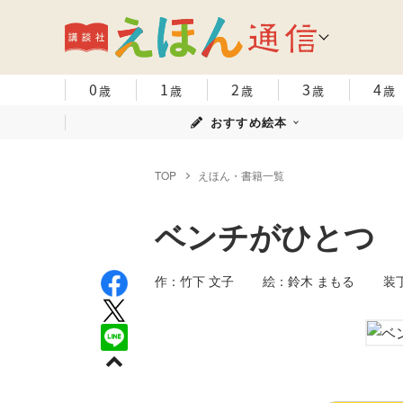
0
1
2
3
4
歳
歳
歳
歳
歳
おすすめ絵本
TOP
えほん・書籍一覧
ベンチがひとつ
作：竹下 文子 絵：鈴木 まもる 