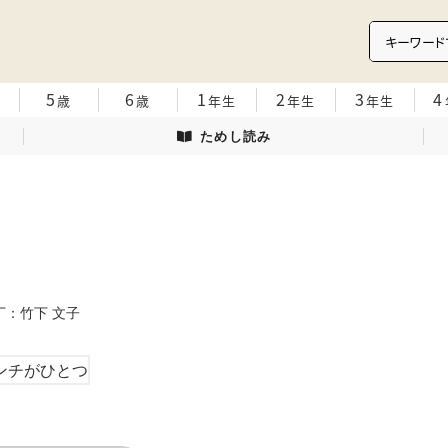
5
6
1
2
3
4
歳
歳
年生
年生
年生
ためし読み
装丁：竹下 文子