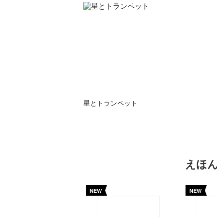
星とトランペット
えほ
NEW
NEW