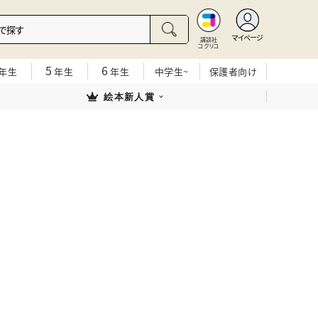
マイページ
講談社
コクリコ
5
6
年生
年生
年生
中学生~
保護者向け
絵本新人賞