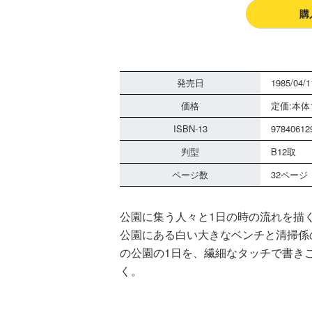
購
発売日
1985/04/1
価格
定価:本体1
ISBN-13
97840612
判型
B12取
ページ数
32ページ
公園に集う人々と1日の時の流れを描
公園にある白い大きなベンチと清掃係
の公園の1日を、繊細なタッチで書き
く。