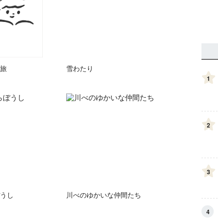
旅
雪わたり
1
2
3
うし
川べのゆかいな仲間たち
4