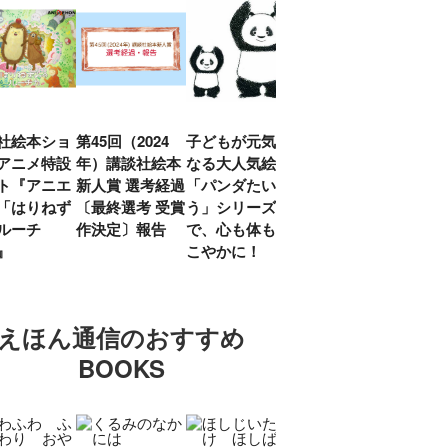
社絵本ショ
第45回（2024
子どもが元気に
『赤毛のアン』
「し
アニメ特設
年）講談社絵本
なる大人気絵本
モンゴメリ生誕
い」
ト『アニエ
新人賞 選考経過
「パンダたいそ
150周年 村岡
ルコ
「はりねず
〔最終選考 受賞
う」シリーズ
花子訳の魅力を
アウ
ルーチ
作決定〕報告
で、心も体もす
あらためて考え
け.の
」』
こやかに！
る
談！
えほん通信のおすすめ
BOOKS