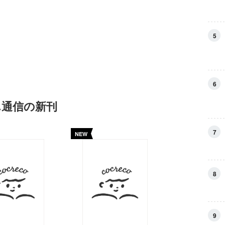
5
6
ん通信の新刊
7
NEW
8
9