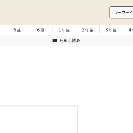
5
6
1
2
3
4
歳
歳
年生
年生
年生
ためし読み