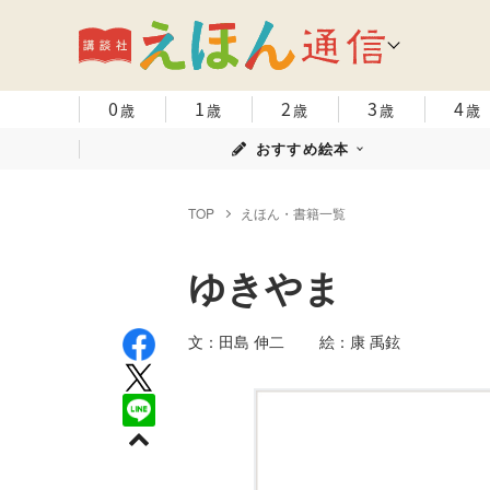
0
1
2
3
4
歳
歳
歳
歳
歳
おすすめ絵本
TOP
えほん・書籍一覧
ゆきやま
文：田島 伸二 絵：康 禹鉉