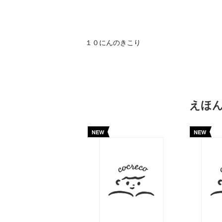
１０にんのきこり
えほ
NEW
NEW