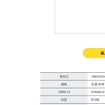
購
発売日
1990/04/0
価格
定価:本体1
ISBN-13
97840613
判型
B12取