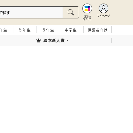
マイページ
講談社
コクリコ
5
6
年生
年生
年生
中学生~
保護者向け
絵本新人賞