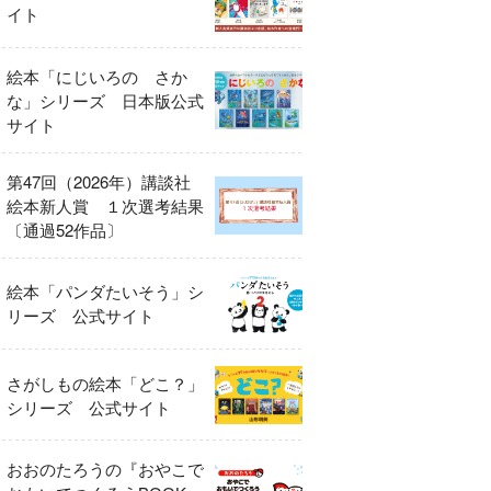
イト
絵本「にじいろの さか
な」シリーズ 日本版公式
サイト
第47回（2026年）講談社
絵本新人賞 １次選考結果
〔通過52作品〕
絵本「パンダたいそう」シ
リーズ 公式サイト
さがしもの絵本「どこ？」
シリーズ 公式サイト
おおのたろうの『おやこで