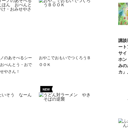
講談
ート
サイ
ノのあそべるシー
おやこでおもいでつくろうＢ
ホン
おべんとう・おで
ＯＯＫ
みの
せやさん！
カ
NEW