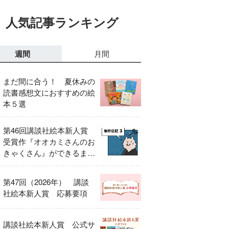
人気記事ランキング
週間
月間
まだ間に合う！ 夏休みの
読書感想文におすすめの絵
本５選
第46回講談社絵本新人賞
受賞作『オオカミさんのお
きゃくさん』ができるまで
③
第47回（2026年） 講談
社絵本新人賞 応募要項
講談社絵本新人賞 公式サ