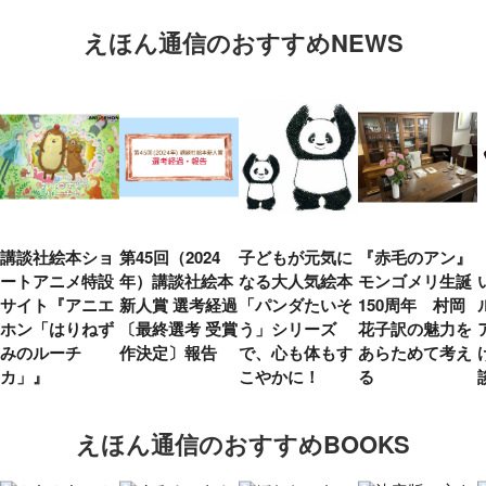
えほん通信のおすすめNEWS
講談社絵本ショ
第45回（2024
子どもが元気に
『赤毛のアン』
ートアニメ特設
年）講談社絵本
なる大人気絵本
モンゴメリ生誕
サイト『アニエ
新人賞 選考経過
「パンダたいそ
150周年 村岡
ホン「はりねず
〔最終選考 受賞
う」シリーズ
花子訳の魅力を
みのルーチ
作決定〕報告
で、心も体もす
あらためて考え
カ」』
こやかに！
る
えほん通信のおすすめBOOKS