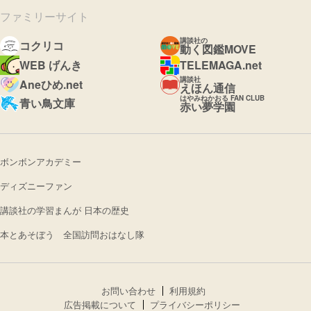
ファミリーサイト
講談社の
コクリコ
動く図鑑MOVE
WEB げんき
TELEMAGA.net
講談社
Aneひめ.net
えほん通信
はやみねかおる FAN CLUB
青い鳥文庫
赤い夢学園
ボンボンアカデミー
ディズニーファン
講談社の学習まんが 日本の歴史
本とあそぼう 全国訪問おはなし隊
お問い合わせ
利用規約
広告掲載について
プライバシーポリシー