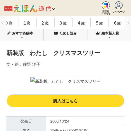
マイページ
講談社
コクリコ
0
1
2
3
4
5
6
歳
歳
歳
歳
歳
歳
歳
おすすめ絵本
ためし読み
絵本新人賞
新装版 わたし クリスマスツリー
文・絵：佐野 洋子
購入はこちら
発売日
2006/10/24
価格
定価:本体1600円(税別)