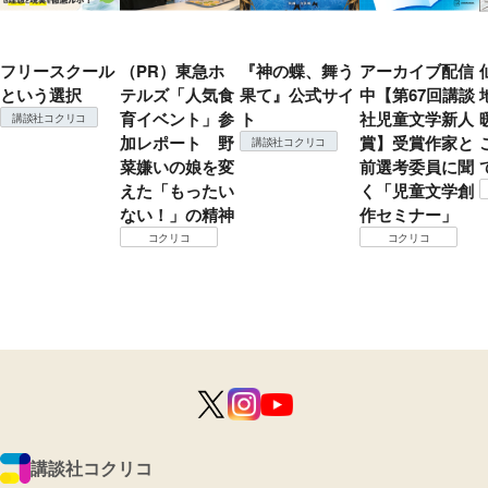
フリースクール
（PR）東急ホ
『神の蝶、舞う
アーカイブ配信
という選択
テルズ「人気食
果て』公式サイ
中【第67回講談
育イベント」参
ト
社児童文学新人
講談社コクリコ
加レポート 野
賞】受賞作家と
講談社コクリコ
菜嫌いの娘を変
前選考委員に聞
えた「もったい
く「児童文学創
ない！」の精神
作セミナー」
コクリコ
コクリコ
講談社コクリコ