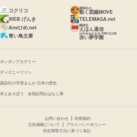
講談社の
コクリコ
動く図鑑MOVE
WEB げんき
TELEMAGA.net
講談社
Aneひめ.net
えほん通信
はやみねかおる FAN CLUB
青い鳥文庫
赤い夢学園
ボンボンアカデミー
ディズニーファン
講談社の学習まんが 日本の歴史
本とあそぼう 全国訪問おはなし隊
お問い合わせ
利用規約
広告掲載について
プライバシーポリシー
特定商取引法に基づく表記