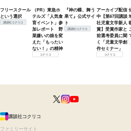
フリースクール
（PR）東急ホ
『神の蝶、舞う
アーカイブ配信
という選択
テルズ「人気食
果て』公式サイ
中【第67回講談
育イベント」参
ト
社児童文学新人
講談社コクリコ
加レポート 野
賞】受賞作家と
講談社コクリコ
菜嫌いの娘を変
前選考委員に聞
えた「もったい
く「児童文学創
ない！」の精神
作セミナー」
コクリコ
コクリコ
講談社コクリコ
ファミリーサイト