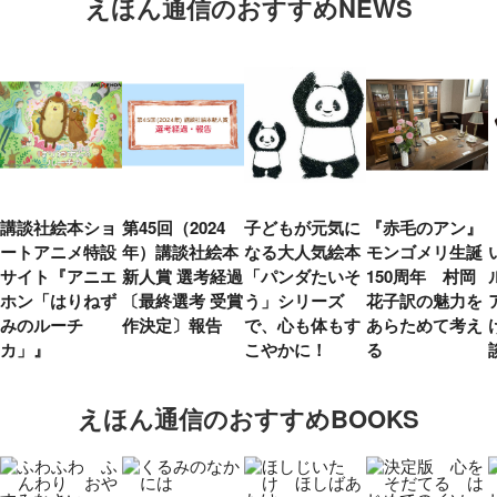
えほん通信のおすすめNEWS
講談社絵本ショ
第45回（2024
子どもが元気に
『赤毛のアン』
ートアニメ特設
年）講談社絵本
なる大人気絵本
モンゴメリ生誕
サイト『アニエ
新人賞 選考経過
「パンダたいそ
150周年 村岡
ホン「はりねず
〔最終選考 受賞
う」シリーズ
花子訳の魅力を
みのルーチ
作決定〕報告
で、心も体もす
あらためて考え
カ」』
こやかに！
る
えほん通信のおすすめBOOKS