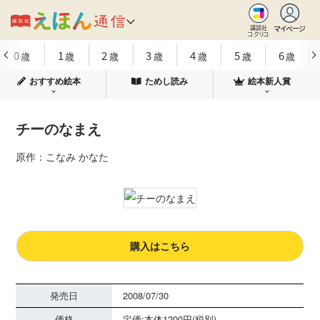
マイページ
講談社
コクリコ
0
1
2
3
4
5
6
歳
歳
歳
歳
歳
歳
歳
おすすめ絵本
ためし読み
絵本新人賞
チーのなまえ
原作：こなみ かなた
購入はこちら
発売日
2008/07/30
価格
定価:本体1200円(税別)