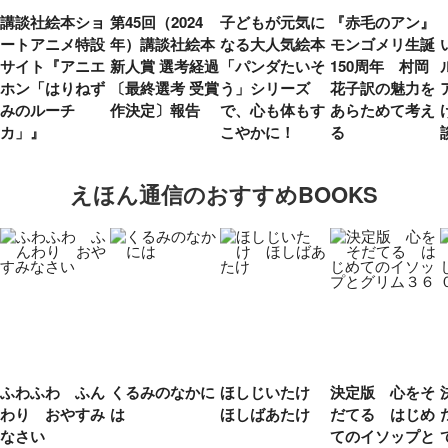
講談社絵本ショ
第45回（2024
子どもが元気に
『赤毛のアン』
ートアニメ特設
年）講談社絵本
なる大人気絵本
モンゴメリ生誕
サイト『アニエ
新人賞 選考経過
「パンダたいそ
150周年 村岡
ホン「はりねず
〔最終選考 受賞
う」シリーズ
花子訳の魅力を
みのルーチ
作決定〕報告
で、心も体もす
あらためて考え
カ」』
こやかに！
る
えほん通信のおすすめBOOKS
ふわふわ ふん
くるみのなかに
ほしじいたけ
決定版 心をそ
わり おやすみ
は
ほしばあたけ
だてる はじめ
なさい
てのイソップと