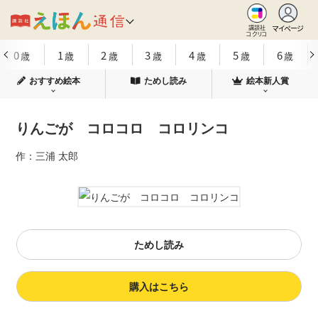
マイページ
講談社
コクリコ
0
1
2
3
4
5
6
歳
歳
歳
歳
歳
歳
歳
おすすめ絵本
ためし読み
絵本新人賞
りんごが コロコロ コロリンコ
作：三浦 太郎
ためし読み
購入はこちら