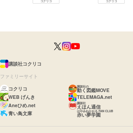
コクリコ
コクリコ
講談社コクリコ
ファミリーサイト
講談社の
コクリコ
動く図鑑MOVE
WEB げんき
TELEMAGA.net
講談社
Aneひめ.net
えほん通信
はやみねかおる FAN CLUB
青い鳥文庫
赤い夢学園