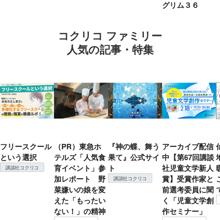
グリム３６
コクリコ ファミリー
人気の記事・特集
フリースクール
（PR）東急ホ
『神の蝶、舞う
アーカイブ配信
という選択
テルズ「人気食
果て』公式サイ
中【第67回講談
育イベント」参
ト
社児童文学新人
講談社コクリコ
加レポート 野
賞】受賞作家と
講談社コクリコ
菜嫌いの娘を変
前選考委員に聞
えた「もったい
く「児童文学創
ない！」の精神
作セミナー」