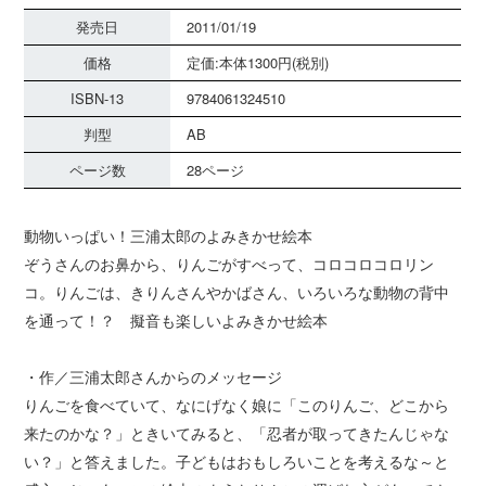
発売日
2011/01/19
価格
定価:本体1300円(税別)
ISBN-13
9784061324510
判型
AB
ページ数
28ページ
動物いっぱい！三浦太郎のよみきかせ絵本
ぞうさんのお鼻から、りんごがすべって、コロコロコロリン
コ。りんごは、きりんさんやかばさん、いろいろな動物の背中
を通って！？ 擬音も楽しいよみきかせ絵本
・作／三浦太郎さんからのメッセージ
りんごを食べていて、なにげなく娘に「このりんご、どこから
来たのかな？」ときいてみると、「忍者が取ってきたんじゃな
い？」と答えました。子どもはおもしろいことを考えるな～と