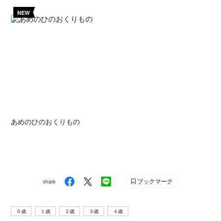
NEW
あめのひのおくりもの
ブックマーク
share
０歳
１歳
２歳
３歳
４歳