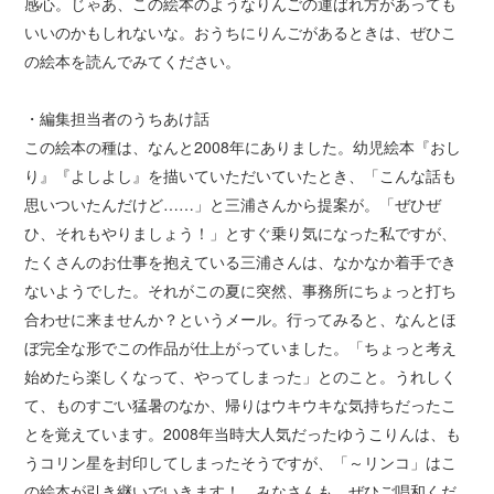
感心。じゃあ、この絵本のようなりんごの運ばれ方があっても
いいのかもしれないな。おうちにりんごがあるときは、ぜひこ
の絵本を読んでみてください。
・編集担当者のうちあけ話
この絵本の種は、なんと2008年にありました。幼児絵本『おし
り』『よしよし』を描いていただいていたとき、「こんな話も
思いついたんだけど……」と三浦さんから提案が。「ぜひぜ
ひ、それもやりましょう！」とすぐ乗り気になった私ですが、
たくさんのお仕事を抱えている三浦さんは、なかなか着手でき
ないようでした。それがこの夏に突然、事務所にちょっと打ち
合わせに来ませんか？というメール。行ってみると、なんとほ
ぼ完全な形でこの作品が仕上がっていました。「ちょっと考え
始めたら楽しくなって、やってしまった」とのこと。うれしく
て、ものすごい猛暑のなか、帰りはウキウキな気持ちだったこ
とを覚えています。2008年当時大人気だったゆうこりんは、も
うコリン星を封印してしまったそうですが、「～リンコ」はこ
の絵本が引き継いでいきます！ みなさんも、ぜひご唱和くだ