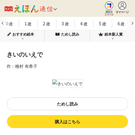
マイページ
講談社
コクリコ
0
1
2
3
4
5
6
歳
歳
歳
歳
歳
歳
歳
おすすめ絵本
ためし読み
絵本新人賞
きいのいえで
作：種村 有希子
ためし読み
購入はこちら