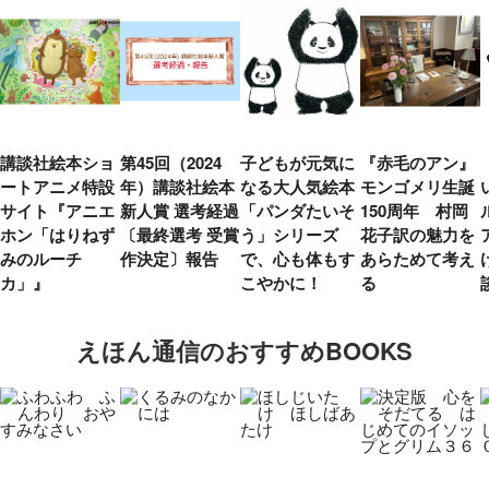
講談社絵本ショ
第45回（2024
子どもが元気に
『赤毛のアン』
ートアニメ特設
年）講談社絵本
なる大人気絵本
モンゴメリ生誕
サイト『アニエ
新人賞 選考経過
「パンダたいそ
150周年 村岡
ホン「はりねず
〔最終選考 受賞
う」シリーズ
花子訳の魅力を
みのルーチ
作決定〕報告
で、心も体もす
あらためて考え
カ」』
こやかに！
る
えほん通信のおすすめBOOKS