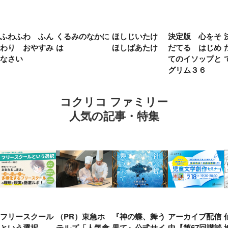
ふわふわ ふん
くるみのなかに
ほしじいたけ
決定版 心をそ
わり おやすみ
は
ほしばあたけ
だてる はじめ
なさい
てのイソップと
グリム３６
コクリコ ファミリー
人気の記事・特集
フリースクール
（PR）東急ホ
『神の蝶、舞う
アーカイブ配信
という選択
テルズ「人気食
果て』公式サイ
中【第67回講談