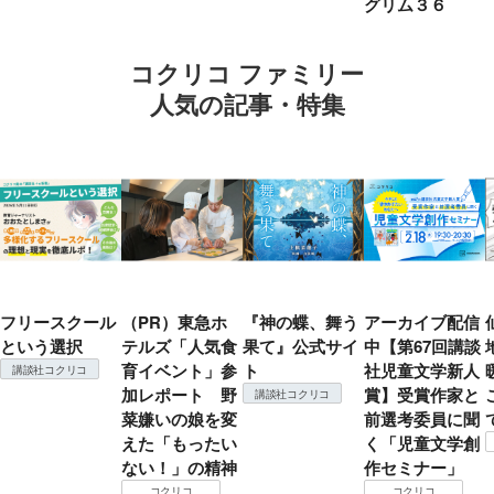
グリム３６
コクリコ ファミリー
人気の記事・特集
フリースクール
（PR）東急ホ
『神の蝶、舞う
アーカイブ配信
という選択
テルズ「人気食
果て』公式サイ
中【第67回講談
育イベント」参
ト
社児童文学新人
講談社コクリコ
加レポート 野
賞】受賞作家と
講談社コクリコ
菜嫌いの娘を変
前選考委員に聞
えた「もったい
く「児童文学創
ない！」の精神
作セミナー」
コクリコ
コクリコ