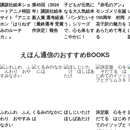
講談社絵本ショ
第45回（2024
子どもが元気に
『赤毛のアン』
ートアニメ特設
年）講談社絵本
なる大人気絵本
モンゴメリ生誕
サイト『アニエ
新人賞 選考経過
「パンダたいそ
150周年 村岡
ホン「はりねず
〔最終選考 受賞
う」シリーズ
花子訳の魅力を
みのルーチ
作決定〕報告
で、心も体もす
あらためて考え
カ」』
こやかに！
る
えほん通信のおすすめBOOKS
ふわふわ ふん
くるみのなかに
ほしじいたけ
決定版 心をそ
わり おやすみ
は
ほしばあたけ
だてる はじめ
なさい
てのイソップと