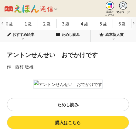
マイページ
講談社
コクリコ
0
1
2
3
4
5
6
歳
歳
歳
歳
歳
歳
歳
おすすめ絵本
ためし読み
絵本新人賞
アントンせんせい おでかけです
作：西村 敏雄
ためし読み
購入はこちら