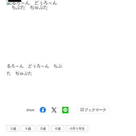
るろ～ん どぅろ～ん ちぷ
た ぢゅぷた
ブックマーク
share
３歳
４歳
５歳
６歳
小学１年生