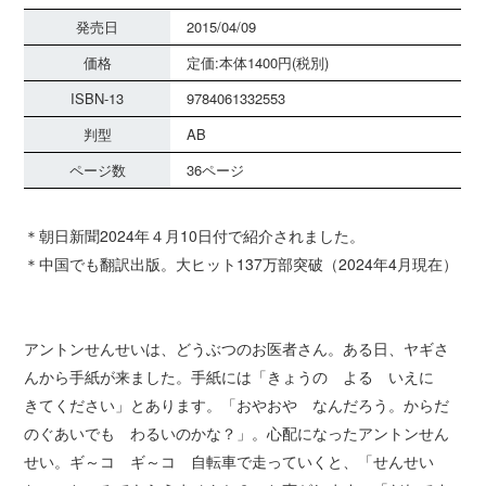
発売日
2015/04/09
価格
定価:本体1400円(税別)
ISBN-13
9784061332553
判型
AB
ページ数
36ページ
＊朝日新聞2024年４月10日付で紹介されました。
＊中国でも翻訳出版。大ヒット137万部突破（2024年4月現在）
アントンせんせいは、どうぶつのお医者さん。ある日、ヤギさ
んから手紙が来ました。手紙には「きょうの よる いえに
きてください」とあります。「おやおや なんだろう。からだ
のぐあいでも わるいのかな？」。心配になったアントンせん
せい。ギ～コ ギ～コ 自転車で走っていくと、「せんせい