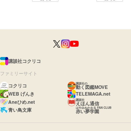
講談社コクリコ
ファミリーサイト
講談社の
コクリコ
動く図鑑MOVE
WEB げんき
TELEMAGA.net
講談社
Aneひめ.net
えほん通信
はやみねかおる FAN CLUB
青い鳥文庫
赤い夢学園