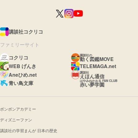
講談社コクリコ
ファミリーサイト
講談社の
コクリコ
動く図鑑MOVE
WEB げんき
TELEMAGA.net
講談社
Aneひめ.net
えほん通信
はやみねかおる FAN CLUB
青い鳥文庫
赤い夢学園
ボンボンアカデミー
ディズニーファン
講談社の学習まんが 日本の歴史