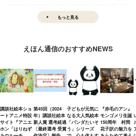
もっと見る
えほん通信のおすすめNEWS
講談社絵本ショ
第45回（2024
子どもが元気に
『赤毛のアン』
ートアニメ特設
年）講談社絵本
なる大人気絵本
モンゴメリ生誕
サイト『アニエ
新人賞 選考経過
「パンダたいそ
150周年 村岡
ホン「はりねず
〔最終選考 受賞
う」シリーズ
花子訳の魅力を
みのルーチ
作決定〕報告
で、心も体もす
あらためて考え