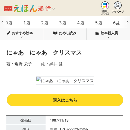
マイページ
講談社
コクリコ
0
1
2
3
4
5
6
歳
歳
歳
歳
歳
歳
歳
おすすめ絵本
ためし読み
絵本新人賞
にゃあ にゃあ クリスマス
著：角野 栄子 絵：黒井 健
購入はこちら
発売日
1987/11/13
価格
定価:本体1000円(税別)