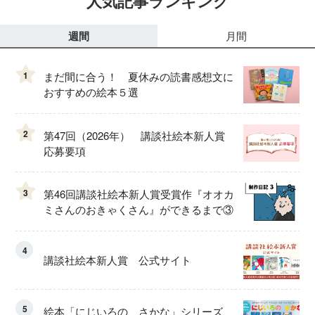
人気記事ランキング
週間
月間
1
まだ間に合う！ 夏休みの読書感想文に
おすすめの絵本５選
2
第47回（2026年） 講談社絵本新人賞
応募要項
3
第46回講談社絵本新人賞受賞作『オオカ
ミさんのおきゃくさん』ができるまで③
4
講談社絵本新人賞 公式サイト
5
絵本「にじいろの さかな」シリーズ