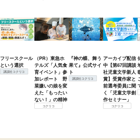
フリースクール
（PR）東急ホ
『神の蝶、舞う
アーカイブ配信
という選択
テルズ「人気食
果て』公式サイ
中【第67回講談
育イベント」参
ト
社児童文学新人
講談社コクリコ
加レポート 野
賞】受賞作家と
講談社コクリコ
菜嫌いの娘を変
前選考委員に聞
えた「もったい
く「児童文学創
ない！」の精神
作セミナー」
コクリコ
コクリコ