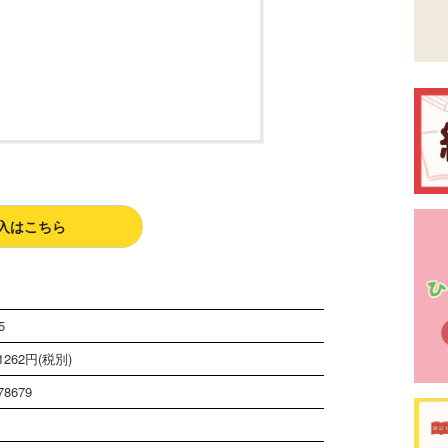
入はこちら
5
262円(税別)
78679