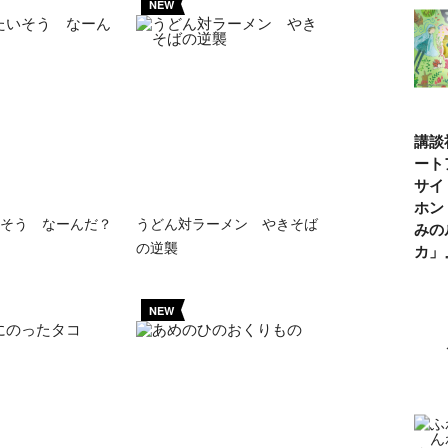
NEW
講談
ート
サイ
ホン
そう なーんだ？
うどん対ラーメン やきそば
みの
の逆襲
カ
NEW