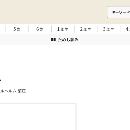
5
6
1
2
3
4
歳
歳
年生
年生
年生
ためし読み
玉
ィルヘルム 菊江