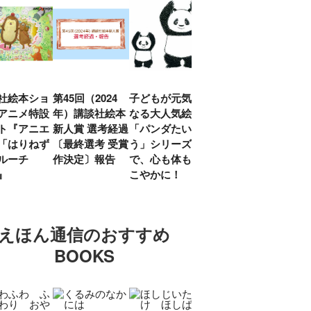
社絵本ショ
第45回（2024
子どもが元気に
『赤毛のアン』
「し
アニメ特設
年）講談社絵本
なる大人気絵本
モンゴメリ生誕
い」
ト『アニエ
新人賞 選考経過
「パンダたいそ
150周年 村岡
ルコ
「はりねず
〔最終選考 受賞
う」シリーズ
花子訳の魅力を
アウ
ルーチ
作決定〕報告
で、心も体もす
あらためて考え
け.の
」』
こやかに！
る
談！
えほん通信のおすすめ
BOOKS