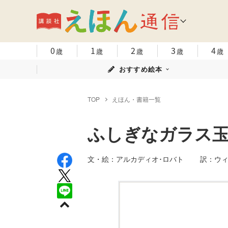
0
1
2
3
4
歳
歳
歳
歳
歳
おすすめ絵本
TOP
えほん・書籍一覧
ふしぎなガラス
文・絵：アルカディオ･ロバト 訳：ウ