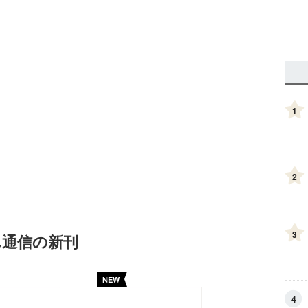
1
2
3
ん通信の新刊
NEW
4