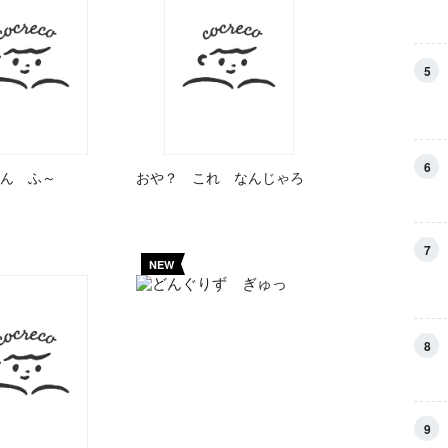
5
6
ん ふ～
おや？ これ なんじゃろ
7
NEW
8
9