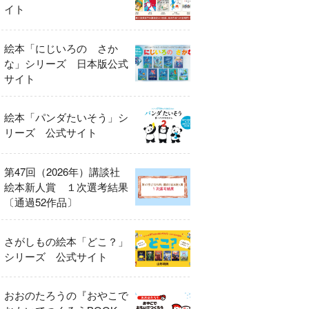
イト
絵本「にじいろの さか
な」シリーズ 日本版公式
サイト
絵本「パンダたいそう」シ
リーズ 公式サイト
第47回（2026年）講談社
絵本新人賞 １次選考結果
〔通過52作品〕
さがしもの絵本「どこ？」
シリーズ 公式サイト
おおのたろうの『おやこで