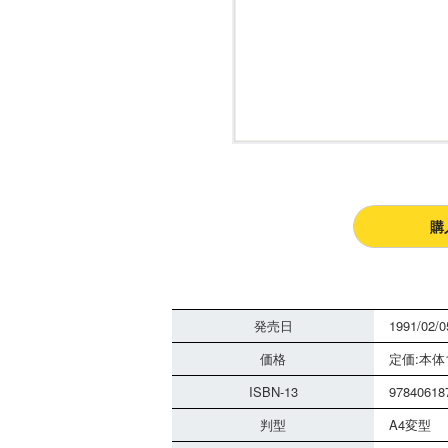
購
発売日
1991/02/0
価格
定価:本体1
ISBN-13
97840618
判型
A4変型