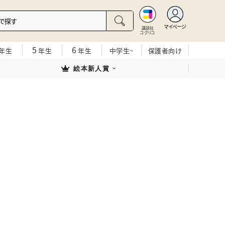
マイページ
講談社
コクリコ
5
6
年生
年生
年生
中学生~
保護者向け
絵本新人賞