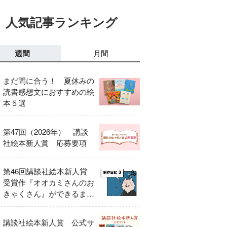
人気記事ランキング
週間
月間
まだ間に合う！ 夏休みの
読書感想文におすすめの絵
本５選
第47回（2026年） 講談
社絵本新人賞 応募要項
第46回講談社絵本新人賞
受賞作『オオカミさんのお
きゃくさん』ができるまで
③
講談社絵本新人賞 公式サ