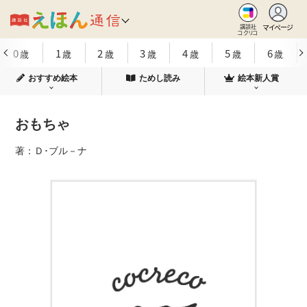
マイページ
講談社
コクリコ
0
1
2
3
4
5
6
歳
歳
歳
歳
歳
歳
歳
おすすめ絵本
ためし読み
絵本新人賞
おもちゃ
著：Ｄ･ブル－ナ