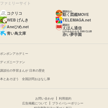
ファミリーサイト
講談社の
コクリコ
動く図鑑MOVE
WEB げんき
TELEMAGA.net
講談社
Aneひめ.net
えほん通信
はやみねかおる FAN CLUB
青い鳥文庫
赤い夢学園
ボンボンアカデミー
ディズニーファン
講談社の学習まんが 日本の歴史
本とあそぼう 全国訪問おはなし隊
お問い合わせ
利用規約
広告掲載について
プライバシーポリシー
特定商取引法に基づく表記