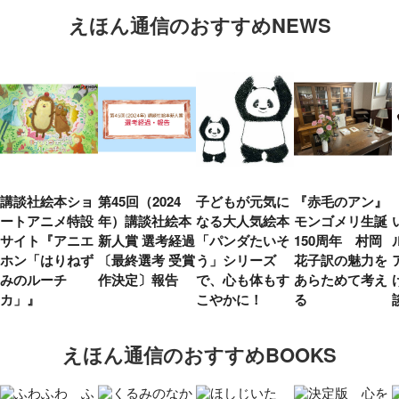
えほん通信のおすすめNEWS
講談社絵本ショ
第45回（2024
子どもが元気に
『赤毛のアン』
ートアニメ特設
年）講談社絵本
なる大人気絵本
モンゴメリ生誕
サイト『アニエ
新人賞 選考経過
「パンダたいそ
150周年 村岡
ホン「はりねず
〔最終選考 受賞
う」シリーズ
花子訳の魅力を
みのルーチ
作決定〕報告
で、心も体もす
あらためて考え
カ」』
こやかに！
る
えほん通信のおすすめBOOKS