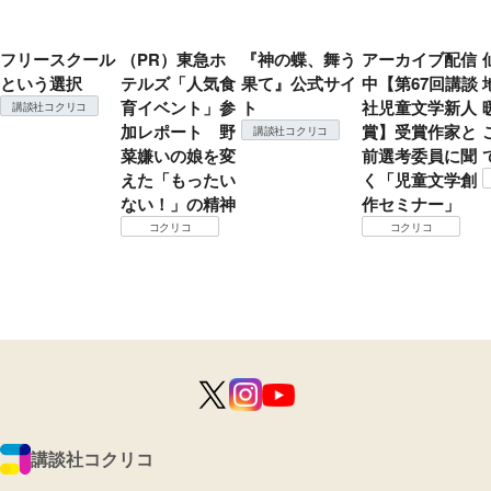
フリースクール
（PR）東急ホ
『神の蝶、舞う
アーカイブ配信
という選択
テルズ「人気食
果て』公式サイ
中【第67回講談
育イベント」参
ト
社児童文学新人
講談社コクリコ
加レポート 野
賞】受賞作家と
講談社コクリコ
菜嫌いの娘を変
前選考委員に聞
えた「もったい
く「児童文学創
ない！」の精神
作セミナー」
コクリコ
コクリコ
講談社コクリコ