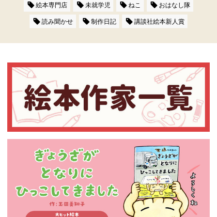
絵本専門店
未就学児
ねこ
おはなし隊
読み聞かせ
制作日記
講談社絵本新人賞