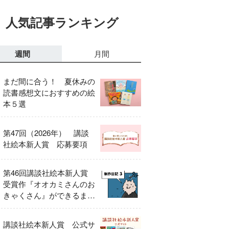
人気記事ランキング
週間
月間
まだ間に合う！ 夏休みの
読書感想文におすすめの絵
本５選
第47回（2026年） 講談
社絵本新人賞 応募要項
第46回講談社絵本新人賞
受賞作『オオカミさんのお
きゃくさん』ができるまで
③
講談社絵本新人賞 公式サ