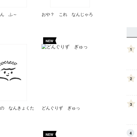
ん ふ～
おや？ これ なんじゃろ
NEW
1
2
3
の なんきょくた
どんぐりず ぎゅっ
4
NEW