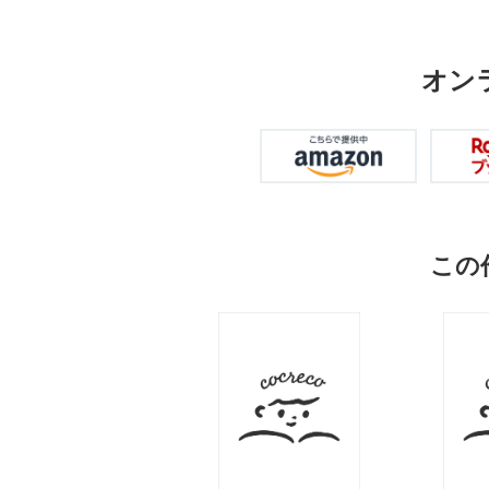
オン
この