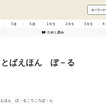
5
6
1
2
3
4
歳
歳
年生
年生
年生
ためし読み
ことばえほん ぼ－る