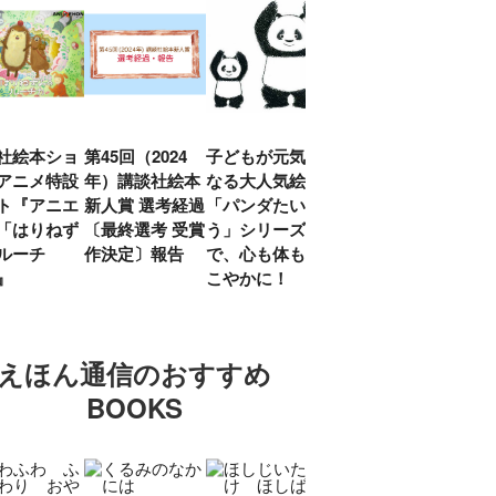
社絵本ショ
第45回（2024
子どもが元気に
『赤毛のアン』
「し
アニメ特設
年）講談社絵本
なる大人気絵本
モンゴメリ生誕
い」
ト『アニエ
新人賞 選考経過
「パンダたいそ
150周年 村岡
ルコ
「はりねず
〔最終選考 受賞
う」シリーズ
花子訳の魅力を
アウ
ルーチ
作決定〕報告
で、心も体もす
あらためて考え
け.の
」』
こやかに！
る
談！
えほん通信のおすすめ
BOOKS