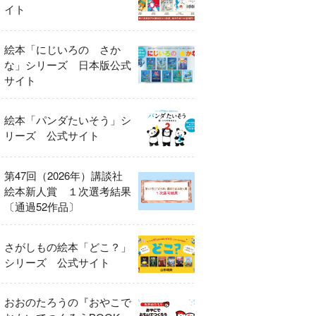
イト
絵本「にじいろの さか
な」シリーズ 日本版公式
サイト
絵本「パンダたいそう」シ
リーズ 公式サイト
第47回（2026年）講談社
絵本新人賞 １次選考結果
〔通過52作品〕
さがしもの絵本「どこ？」
シリーズ 公式サイト
おおのたろうの『おやこで