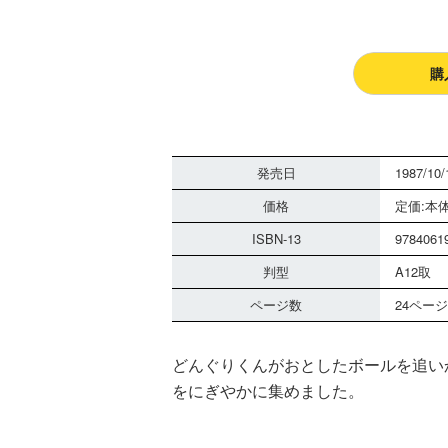
購
発売日
1987/10/
価格
定価:本体
ISBN-13
9784061
判型
A12取
ページ数
24ページ
どんぐりくんがおとしたボールを追い
をにぎやかに集めました。