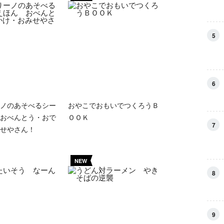
5
6
ノのあそべるシー
おやこでおもいでつくろうＢ
おべんとう・おで
ＯＯＫ
7
せやさん！
NEW
8
9