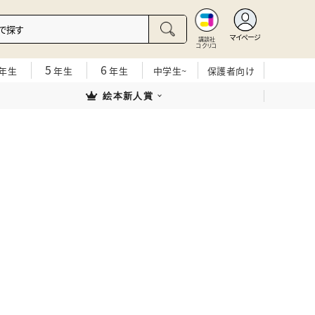
マイページ
講談社
コクリコ
5
6
年生
年生
年生
中学生~
保護者向け
絵本新人賞