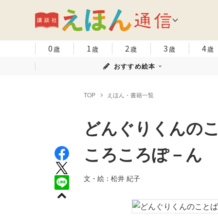
0
1
2
3
4
歳
歳
歳
歳
歳
おすすめ絵本
TOP
えほん・書籍一覧
どんぐりくんの
ころころぽ－ん
文・絵：松井 紀子