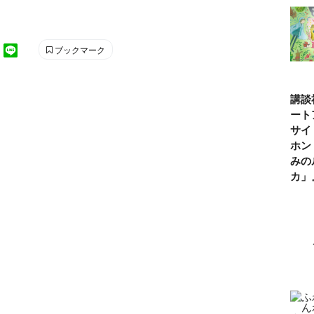
ブックマーク
講談
ート
サイ
ホン
みの
カ