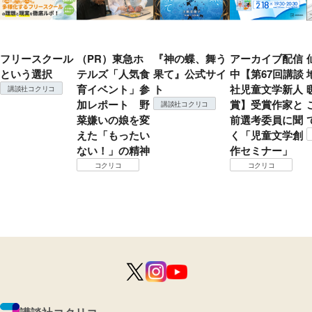
フリースクール
（PR）東急ホ
『神の蝶、舞う
アーカイブ配信
という選択
テルズ「人気食
果て』公式サイ
中【第67回講談
育イベント」参
ト
社児童文学新人
講談社コクリコ
加レポート 野
賞】受賞作家と
講談社コクリコ
菜嫌いの娘を変
前選考委員に聞
えた「もったい
く「児童文学創
ない！」の精神
作セミナー」
コクリコ
コクリコ