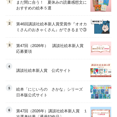
1
まだ間に合う！ 夏休みの読書感想文に
おすすめの絵本５選
2
第46回講談社絵本新人賞受賞作『オオカ
ミさんのおきゃくさん』ができるまで③
3
第47回（2026年） 講談社絵本新人賞
応募要項
4
講談社絵本新人賞 公式サイト
5
絵本「にじいろの さかな」シリーズ
日本版公式サイト
6
第47回（2026年）講談社絵本新人賞 １
次選考結果〔通過52作品〕