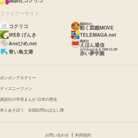
講談社コクリコ
ファミリーサイト
講談社の
コクリコ
動く図鑑MOVE
WEB げんき
TELEMAGA.net
講談社
Aneひめ.net
えほん通信
はやみねかおる FAN CLUB
青い鳥文庫
赤い夢学園
ボンボンアカデミー
ディズニーファン
講談社の学習まんが 日本の歴史
本とあそぼう 全国訪問おはなし隊
お問い合わせ
利用規約