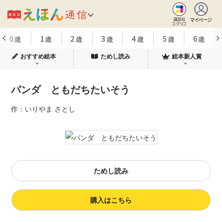
マイページ
講談社
コクリコ
0
1
2
3
4
5
6
歳
歳
歳
歳
歳
歳
歳
おすすめ絵本
ためし読み
絵本新人賞
パンダ ともだちたいそう
作：いりやま さとし
ためし読み
購入はこちら