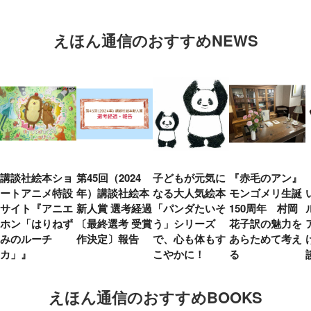
えほん通信のおすすめNEWS
講談社絵本ショ
第45回（2024
子どもが元気に
『赤毛のアン』
ートアニメ特設
年）講談社絵本
なる大人気絵本
モンゴメリ生誕
サイト『アニエ
新人賞 選考経過
「パンダたいそ
150周年 村岡
ホン「はりねず
〔最終選考 受賞
う」シリーズ
花子訳の魅力を
みのルーチ
作決定〕報告
で、心も体もす
あらためて考え
カ」』
こやかに！
る
えほん通信のおすすめBOOKS