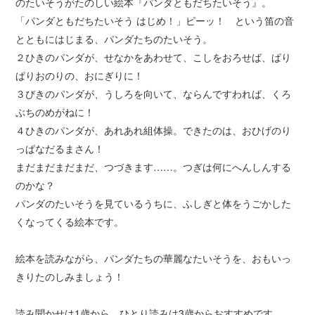
のたいそうがたのしい絵本『パンダともだちたいそう』。
「パンダともだちたいそう はじめ！」ピーッ！ という笛の音
とともにはじまる、パンダたちのたいそう。
２ひきのパンダが、せなかをあわせて、こしをおろせば、ぱり
ぱりおのりの、おにぎりに！
３びきのパンダが、うしろを向いて、ならんですわれば、くろ
ぶちのめがねに！
４ひきのパンダが、あれあれ組体操。できたのは、おひげのり
っぱなだるまさん！
まだまだまだまだ、つづきます……。つぎは何にへんしんする
のかな？
パンダのたいそうを見ているうちに、ふしぎと体をうごかした
くなってくる絵本です。
絵本を読みながら、パンダたちの華麗なたいそうを、おもいっ
きりたのしみましょう！
読み聞かせは1歳から、ひとり読みは3歳からおすすめです。