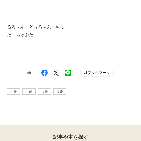
るろ～ん どぅろ～ん ちぷ
た ぢゅぷた
ブックマーク
share
１歳
２歳
３歳
４歳
記事や本を探す