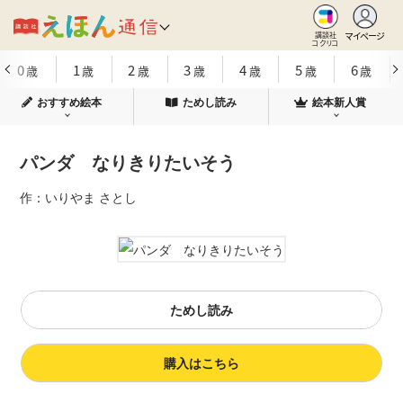
マイページ
講談社
コクリコ
0
1
2
3
4
5
6
歳
歳
歳
歳
歳
歳
歳
おすすめ絵本
ためし読み
絵本新人賞
パンダ なりきりたいそう
作：いりやま さとし
ためし読み
購入はこちら