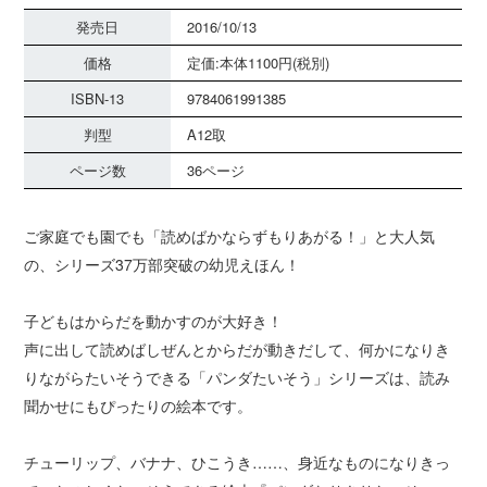
発売日
2016/10/13
価格
定価:本体1100円(税別)
ISBN-13
9784061991385
判型
A12取
ページ数
36ページ
ご家庭でも園でも「読めばかならずもりあがる！」と大人気
の、シリーズ37万部突破の幼児えほん！
子どもはからだを動かすのが大好き！
声に出して読めばしぜんとからだが動きだして、何かになりき
りながらたいそうできる「パンダたいそう」シリーズは、読み
聞かせにもぴったりの絵本です。
チューリップ、バナナ、ひこうき……、身近なものになりきっ