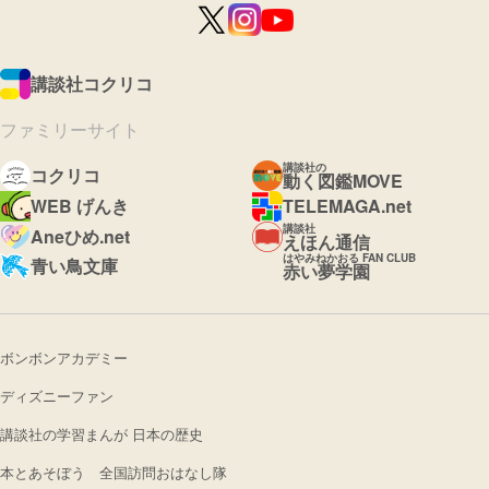
講談社コクリコ
ファミリーサイト
講談社の
コクリコ
動く図鑑MOVE
WEB げんき
TELEMAGA.net
講談社
Aneひめ.net
えほん通信
はやみねかおる FAN CLUB
青い鳥文庫
赤い夢学園
ボンボンアカデミー
ディズニーファン
講談社の学習まんが 日本の歴史
本とあそぼう 全国訪問おはなし隊