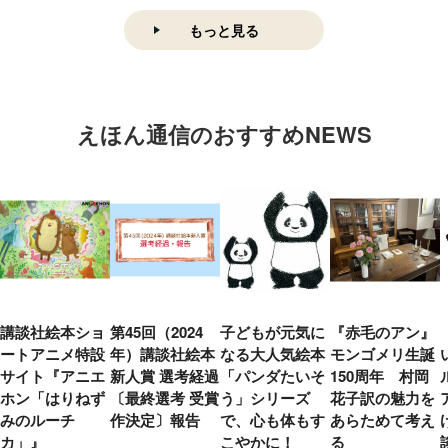
もっと見る
えほん通信のおすすめNEWS
講談社絵本ショ
第45回（2024
子どもが元気に
『赤毛のアン』
ートアニメ特設
年）講談社絵本
なる大人気絵本
モンゴメリ生誕
サイト『アニエ
新人賞 選考経過
「パンダたいそ
150周年 村岡
ホン「はりねず
〔最終選考 受賞
う」シリーズ
花子訳の魅力を
みのルーチ
作決定〕報告
で、心も体もす
あらためて考え
カ」』
こやかに！
る