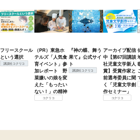
フリースクール
（PR）東急ホ
『神の蝶、舞う
アーカイブ配信
という選択
テルズ「人気食
果て』公式サイ
中【第67回講談
育イベント」参
ト
社児童文学新人
講談社コクリコ
加レポート 野
賞】受賞作家と
講談社コクリコ
菜嫌いの娘を変
前選考委員に聞
えた「もったい
く「児童文学創
ない！」の精神
作セミナー」
コクリコ
コクリコ