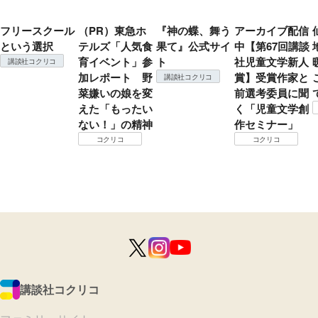
フリースクール
（PR）東急ホ
『神の蝶、舞う
アーカイブ配信
という選択
テルズ「人気食
果て』公式サイ
中【第67回講談
育イベント」参
ト
社児童文学新人
講談社コクリコ
加レポート 野
賞】受賞作家と
講談社コクリコ
菜嫌いの娘を変
前選考委員に聞
えた「もったい
く「児童文学創
ない！」の精神
作セミナー」
コクリコ
コクリコ
講談社コクリコ