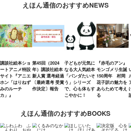
えほん通信のおすすめNEWS
講談社絵本ショ
第45回（2024
子どもが元気に
『赤毛のアン』
ートアニメ特設
年）講談社絵本
なる大人気絵本
モンゴメリ生誕
サイト『アニエ
新人賞 選考経過
「パンダたいそ
150周年 村岡
ホン「はりねず
〔最終選考 受賞
う」シリーズ
花子訳の魅力を
みのルーチ
作決定〕報告
で、心も体もす
あらためて考え
カ」』
こやかに！
る
えほん通信のおすすめBOOKS