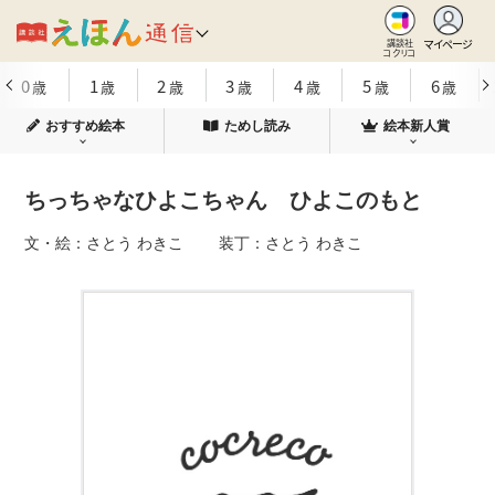
マイページ
講談社
コクリコ
0
1
2
3
4
5
6
歳
歳
歳
歳
歳
歳
歳
おすすめ絵本
ためし読み
絵本新人賞
ちっちゃなひよこちゃん ひよこのもと
文・絵：さとう わきこ 装丁：さとう わきこ