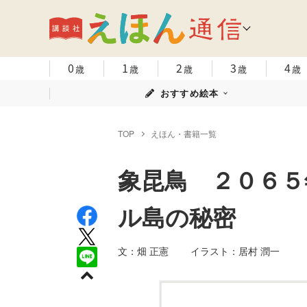
0
1
2
3
4
歳
歳
歳
歳
歳
おすすめ絵本
TOP
えほん・書籍一覧
象昆鳥 ２０６５
ル島の秘密
文：畑 正憲 イラスト：居村 潤一