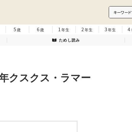
5
6
1
2
3
4
歳
歳
年生
年生
年生
ためし読み
年クスクス・ラマー