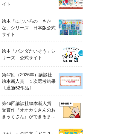
イト
絵本「にじいろの さか
な」シリーズ 日本版公式
サイト
絵本「パンダたいそう」シ
リーズ 公式サイト
第47回（2026年）講談社
絵本新人賞 １次選考結果
〔通過52作品〕
第46回講談社絵本新人賞
受賞作『オオカミさんのお
きゃくさん』ができるまで
④
さがしもの絵本「どこ？」