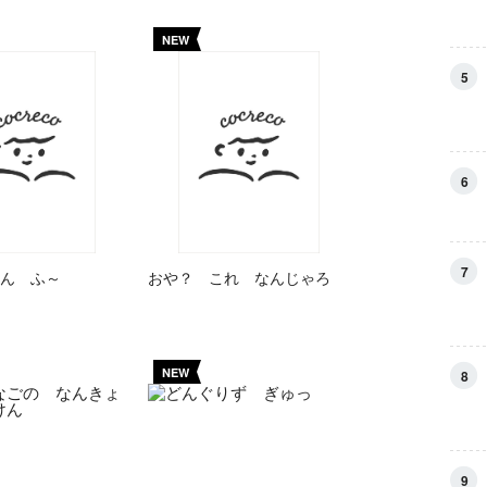
NEW
5
6
7
ん ふ～
おや？ これ なんじゃろ
NEW
8
9