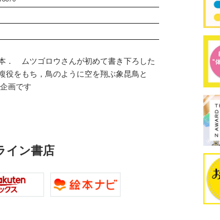
本． ムツゴロウさんが初めて書き下ろした
複役をもち，鳥のように空を翔ぶ象昆鳥と
連企画です
ライン書店