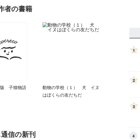
作者の書籍
1
2
版 子猫物語
動物の学校（１） 犬 イヌ
はぼくらの友だちだ
3
ん通信の新刊
4