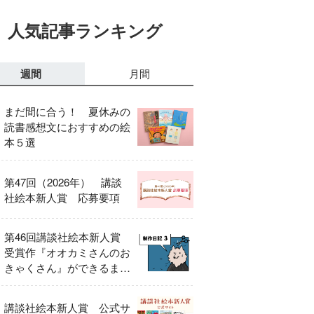
人気記事ランキング
週間
月間
まだ間に合う！ 夏休みの
読書感想文におすすめの絵
本５選
第47回（2026年） 講談
社絵本新人賞 応募要項
第46回講談社絵本新人賞
受賞作『オオカミさんのお
きゃくさん』ができるまで
③
講談社絵本新人賞 公式サ