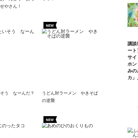
せやさん！
NEW
講談
ート
サイ
ホン
みの
カ
そう なーんだ？
うどん対ラーメン やきそば
の逆襲
NEW