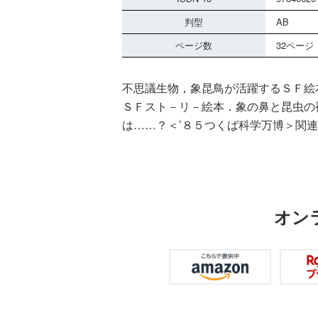
判型
AB
ページ数
32ページ
不思議生物，象昆鳥が活躍するＳＦ絵
ＳＦスト－リ－絵本．象の鼻と昆虫の
は……？＜’８５つくば科学万博＞関
オン