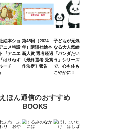
社絵本ショ
第45回（2024
子どもが元気に
『赤毛のアン』
「し
アニメ特設
年）講談社絵本
なる大人気絵本
モンゴメリ生誕
い」
ト『アニエ
新人賞 選考経過
「パンダたいそ
150周年 村岡
ルコ
「はりねず
〔最終選考 受賞
う」シリーズ
花子訳の魅力を
アウ
ルーチ
作決定〕報告
で、心も体もす
あらためて考え
け.の
」』
こやかに！
る
談！
えほん通信のおすすめ
BOOKS