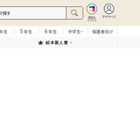
マイページ
講談社
コクリコ
5
6
年生
年生
年生
中学生~
保護者向け
絵本新人賞