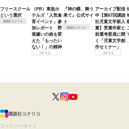
フリースクール
（PR）東急ホ
『神の蝶、舞う
アーカイブ配信
という選択
テルズ「人気食
果て』公式サイ
中【第67回講談
育イベント」参
ト
社児童文学新人
講談社コクリコ
加レポート 野
賞】受賞作家と
講談社コクリコ
菜嫌いの娘を変
前選考委員に聞
えた「もったい
く「児童文学創
ない！」の精神
作セミナー」
コクリコ
コクリコ
講談社コクリコ
ファミリーサイト