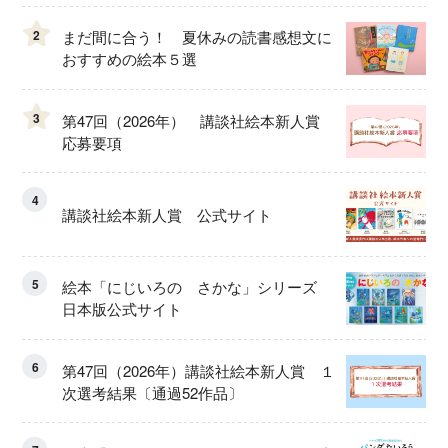
2
まだ間に合う！ 夏休みの読書感想文に
おすすめの絵本５選
3
第47回（2026年） 講談社絵本新人賞
応募要項
4
講談社絵本新人賞 公式サイト
5
絵本「にじいろの さかな」シリーズ
日本版公式サイト
6
第47回（2026年）講談社絵本新人賞 １
次選考結果〔通過52作品〕