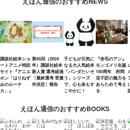
えほん通信のおすすめNEWS
講談社絵本ショ
第45回（2024
子どもが元気に
『赤毛のアン』
ートアニメ特設
年）講談社絵本
なる大人気絵本
モンゴメリ生誕
サイト『アニエ
新人賞 選考経過
「パンダたいそ
150周年 村岡
ホン「はりねず
〔最終選考 受賞
う」シリーズ
花子訳の魅力を
みのルーチ
作決定〕報告
で、心も体もす
あらためて考え
カ」』
こやかに！
る
えほん通信のおすすめBOOKS