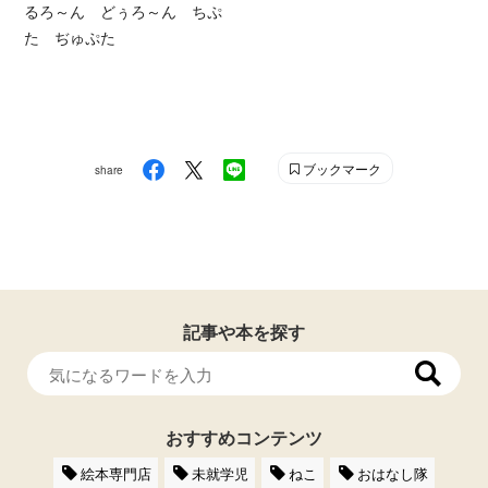
るろ～ん どぅろ～ん ちぷ
た ぢゅぷた
ブックマーク
share
記事や本を探す
おすすめコンテンツ
絵本専門店
未就学児
ねこ
おはなし隊