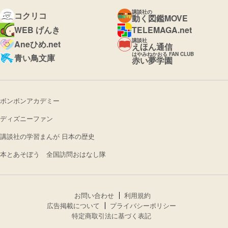
講談社の
コクリコ
動く図鑑MOVE
WEB げんき
TELEMAGA.net
講談社
Aneひめ.net
えほん通信
はやみねかおる FAN CLUB
青い鳥文庫
赤い夢学園
ボンボンアカデミー
ディズニーファン
講談社の学習まんが 日本の歴史
本とあそぼう 全国訪問おはなし隊
お問い合わせ
利用規約
広告掲載について
プライバシーポリシー
特定商取引法に基づく表記