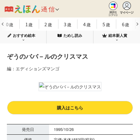
マイページ
講談社
コクリコ
0
1
2
3
4
5
6
歳
歳
歳
歳
歳
歳
歳
おすすめ絵本
ためし読み
絵本新人賞
ぞうのババ－ルのクリスマス
編：エディションズマンゴ
購入はこちら
発売日
1995/10/26
価格
定価:本体1553円(税別)