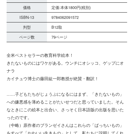
価格
定価:本体1800円(税別)
ISBN-13
9784062091572
判型
B12取
ページ数
79ページ
全米ベストセラーの教育科学絵本！
きたないものにはワケがある。ウンチにオシッコ、ゲップにオ
ナラ
カイチュウ博士の藤田紘一郎教授が絶賛・翻訳！
……子どもたちがじょうぶになるにはまず、「きたないもの」
への嫌悪感を薄めることがたいせつだと思っていました。そん
なときにこの絵本と出合い、さっそく日本語版の出版を思いた
ったのです。
（中略）原作者のブランゼイさんはこれらの「ばっちいもの」
をすべて「かわいい生きもの」として、私たちに説明してくれ