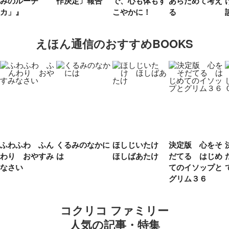
みのルーチ
作決定〕報告
で、心も体もす
あらためて考え
カ」』
こやかに！
る
えほん通信のおすすめBOOKS
ふわふわ ふん
くるみのなかに
ほしじいたけ
決定版 心をそ
わり おやすみ
は
ほしばあたけ
だてる はじめ
なさい
てのイソップと
グリム３６
コクリコ ファミリー
人気の記事・特集