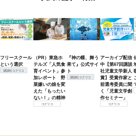
フリースクール
（PR）東急ホ
『神の蝶、舞う
アーカイブ配信
という選択
テルズ「人気食
果て』公式サイ
中【第67回講談
育イベント」参
ト
社児童文学新人
講談社コクリコ
加レポート 野
賞】受賞作家と
講談社コクリコ
菜嫌いの娘を変
前選考委員に聞
えた「もったい
く「児童文学創
ない！」の精神
作セミナー」
コクリコ
コクリコ