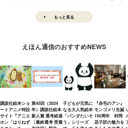
もっと見る
えほん通信のおすすめNEWS
講談社絵本ショ
第45回（2024
子どもが元気に
『赤毛のアン』
ートアニメ特設
年）講談社絵本
なる大人気絵本
モンゴメリ生誕
サイト『アニエ
新人賞 選考経過
「パンダたいそ
150周年 村岡
ホン「はりねず
〔最終選考 受賞
う」シリーズ
花子訳の魅力を