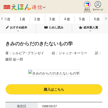
マイページ
講談社
コクリコ
0
1
2
3
4
5
6
歳
歳
歳
歳
歳
歳
歳
おすすめ絵本
ためし読み
絵本新人賞
きみのからだのきたないもの学
著：シルビア･ブランゼイ 絵：ジャック･キーリー 訳：
藤田 紘一郎
購入はこちら
発売日
1998/05/27