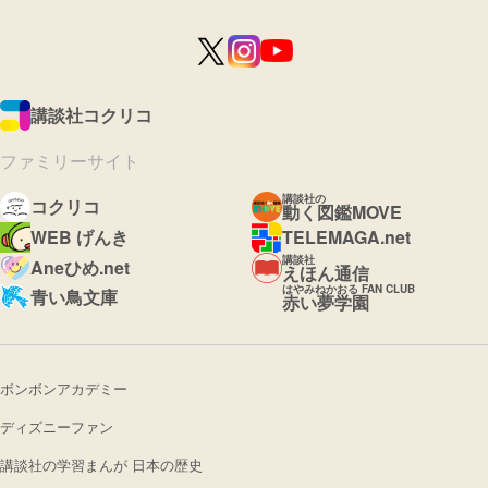
講談社コクリコ
ファミリーサイト
講談社の
コクリコ
動く図鑑MOVE
WEB げんき
TELEMAGA.net
講談社
Aneひめ.net
えほん通信
はやみねかおる FAN CLUB
青い鳥文庫
赤い夢学園
ボンボンアカデミー
ディズニーファン
講談社の学習まんが 日本の歴史