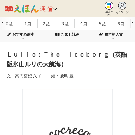
マイページ
講談社
コクリコ
0
1
2
3
4
5
6
歳
歳
歳
歳
歳
歳
歳
おすすめ絵本
ためし読み
絵本新人賞
Ｌｕｌｉｅ：Ｔｈｅ Ｉｃｅｂｅｒｇ（英語
版氷山ルリの大航海）
文：高円宮妃 久子 絵：飛鳥 童