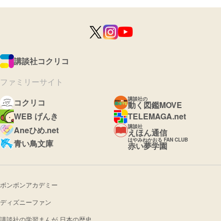
講談社コクリコ
ファミリーサイト
講談社の
コクリコ
動く図鑑MOVE
WEB げんき
TELEMAGA.net
講談社
Aneひめ.net
えほん通信
はやみねかおる FAN CLUB
青い鳥文庫
赤い夢学園
ボンボンアカデミー
ディズニーファン
講談社の学習まんが 日本の歴史