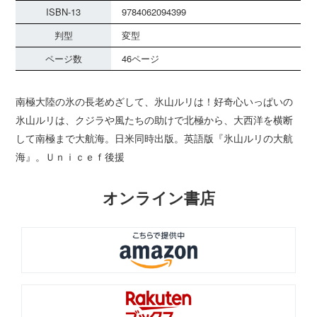
ISBN-13
9784062094399
判型
変型
ページ数
46ページ
南極大陸の氷の長老めざして、氷山ルリは！好奇心いっぱいの
氷山ルリは、クジラや風たちの助けで北極から、大西洋を横断
して南極まで大航海。日米同時出版。英語版『氷山ルリの大航
海』。Ｕｎｉｃｅｆ後援
オンライン書店