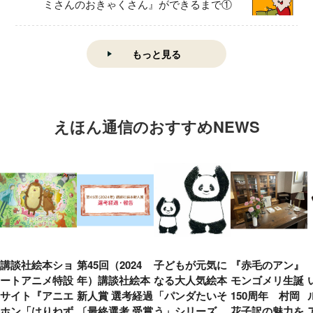
ミさんのおきゃくさん』ができるまで①
もっと見る
えほん通信のおすすめNEWS
講談社絵本ショ
第45回（2024
子どもが元気に
『赤毛のアン』
ートアニメ特設
年）講談社絵本
なる大人気絵本
モンゴメリ生誕
サイト『アニエ
新人賞 選考経過
「パンダたいそ
150周年 村岡
ホン「はりねず
〔最終選考 受賞
う」シリーズ
花子訳の魅力を