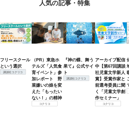
人気の記事・特集
フリースクール
（PR）東急ホ
『神の蝶、舞う
アーカイブ配信
という選択
テルズ「人気食
果て』公式サイ
中【第67回講談
育イベント」参
ト
社児童文学新人
講談社コクリコ
加レポート 野
賞】受賞作家と
講談社コクリコ
菜嫌いの娘を変
前選考委員に聞
えた「もったい
く「児童文学創
ない！」の精神
作セミナー」
コクリコ
コクリコ