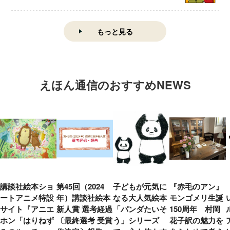
もっと見る
えほん通信のおすすめNEWS
講談社絵本ショ
第45回（2024
子どもが元気に
『赤毛のアン』
ートアニメ特設
年）講談社絵本
なる大人気絵本
モンゴメリ生誕
サイト『アニエ
新人賞 選考経過
「パンダたいそ
150周年 村岡
ホン「はりねず
〔最終選考 受賞
う」シリーズ
花子訳の魅力を