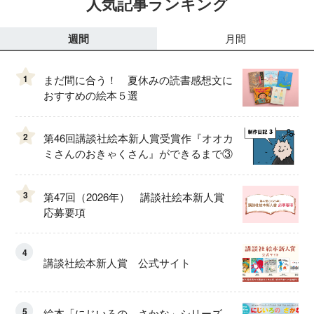
人気記事ランキング
週間
月間
1
まだ間に合う！ 夏休みの読書感想文に
おすすめの絵本５選
2
第46回講談社絵本新人賞受賞作『オオカ
ミさんのおきゃくさん』ができるまで③
3
第47回（2026年） 講談社絵本新人賞
応募要項
4
講談社絵本新人賞 公式サイト
5
絵本「にじいろの さかな」シリーズ