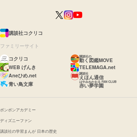
講談社コクリコ
ファミリーサイト
講談社の
コクリコ
動く図鑑MOVE
WEB げんき
TELEMAGA.net
講談社
Aneひめ.net
えほん通信
はやみねかおる FAN CLUB
青い鳥文庫
赤い夢学園
ボンボンアカデミー
ディズニーファン
講談社の学習まんが 日本の歴史