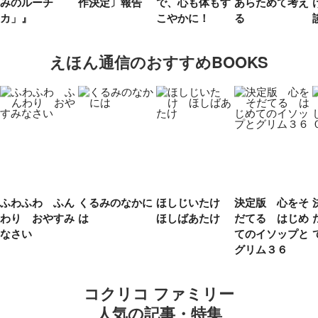
みのルーチ
作決定〕報告
で、心も体もす
あらためて考え
カ」』
こやかに！
る
えほん通信のおすすめBOOKS
ふわふわ ふん
くるみのなかに
ほしじいたけ
決定版 心をそ
わり おやすみ
は
ほしばあたけ
だてる はじめ
なさい
てのイソップと
グリム３６
コクリコ ファミリー
人気の記事・特集