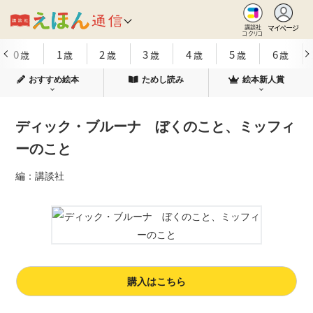
マイページ
講談社
コクリコ
0
1
2
3
4
5
6
歳
歳
歳
歳
歳
歳
歳
おすすめ絵本
ためし読み
絵本新人賞
ディック・ブルーナ ぼくのこと、ミッフィ
ーのこと
編：講談社
購入はこちら