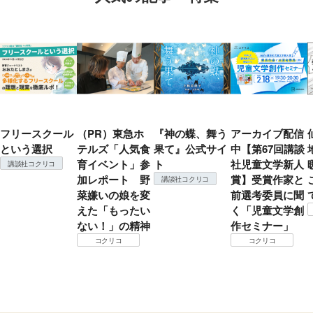
フリースクール
（PR）東急ホ
『神の蝶、舞う
アーカイブ配信
という選択
テルズ「人気食
果て』公式サイ
中【第67回講談
育イベント」参
ト
社児童文学新人
講談社コクリコ
加レポート 野
賞】受賞作家と
講談社コクリコ
菜嫌いの娘を変
前選考委員に聞
えた「もったい
く「児童文学創
ない！」の精神
作セミナー」
コクリコ
コクリコ