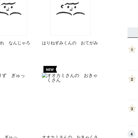
れ なんじゃろ
はりねずみくんの おてがみ
1
NEW
2
3
4
 ぎゅっ
オオカミさんの おきゃくさ