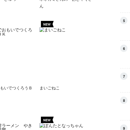
ん
5
NEW
6
7
もいでつくろうＢ
まいごねこ
8
NEW
9