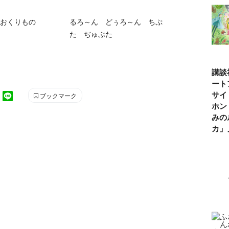
おくりもの
るろ～ん どぅろ～ん ちぷ
た ぢゅぷた
講談
ート
サイ
ブックマーク
ホン
みの
カ