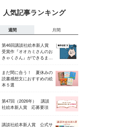
人気記事ランキング
週間
月間
第46回講談社絵本新人賞
受賞作『オオカミさんのお
きゃくさん』ができるまで
③
まだ間に合う！ 夏休みの
読書感想文におすすめの絵
本５選
第47回（2026年） 講談
社絵本新人賞 応募要項
講談社絵本新人賞 公式サ