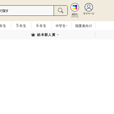
マイページ
講談社
コクリコ
5
6
年生
年生
年生
中学生~
保護者向け
絵本新人賞