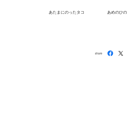
あたまにのったタコ
あめのひの
share