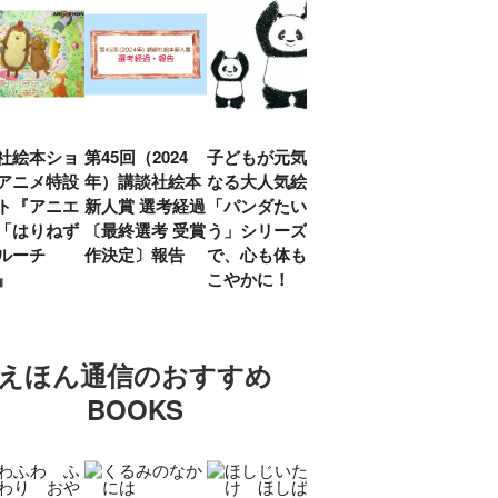
社絵本ショ
第45回（2024
子どもが元気に
『赤毛のアン』
「し
アニメ特設
年）講談社絵本
なる大人気絵本
モンゴメリ生誕
い」
ト『アニエ
新人賞 選考経過
「パンダたいそ
150周年 村岡
ルコ
「はりねず
〔最終選考 受賞
う」シリーズ
花子訳の魅力を
アウ
ルーチ
作決定〕報告
で、心も体もす
あらためて考え
け.の
」』
こやかに！
る
談！
えほん通信のおすすめ
BOOKS