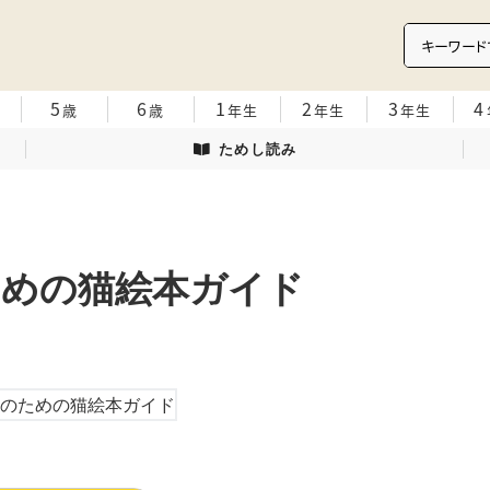
5
6
1
2
3
4
歳
歳
年生
年生
年生
ためし読み
ための猫絵本ガイド