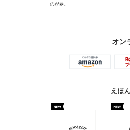
のが夢。
オン
えほ
NEW
NEW