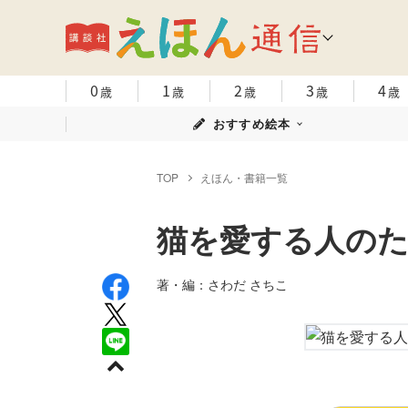
0
1
2
3
4
歳
歳
歳
歳
歳
おすすめ絵本
TOP
えほん・書籍一覧
猫を愛する人の
著・編：さわだ さちこ