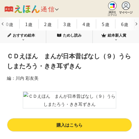
マイページ
講談社
コクリコ
0
1
2
3
4
5
6
歳
歳
歳
歳
歳
歳
歳
おすすめ絵本
ためし読み
絵本新人賞
ＣＤえほん まんが日本昔ばなし（９）うら
しまたろう・きき耳ずきん
編：川内 彩友美
購入はこちら