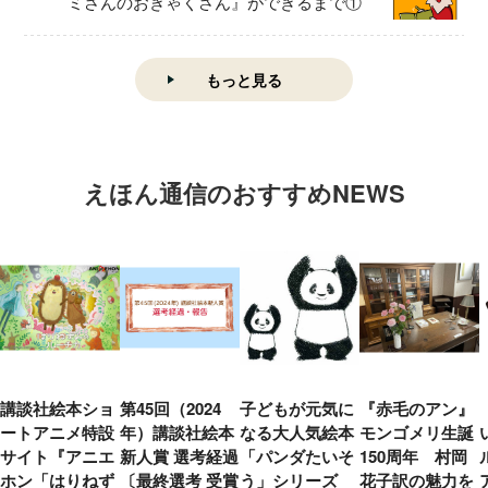
ミさんのおきゃくさん』ができるまで①
もっと見る
えほん通信のおすすめNEWS
講談社絵本ショ
第45回（2024
子どもが元気に
『赤毛のアン』
ートアニメ特設
年）講談社絵本
なる大人気絵本
モンゴメリ生誕
サイト『アニエ
新人賞 選考経過
「パンダたいそ
150周年 村岡
ホン「はりねず
〔最終選考 受賞
う」シリーズ
花子訳の魅力を