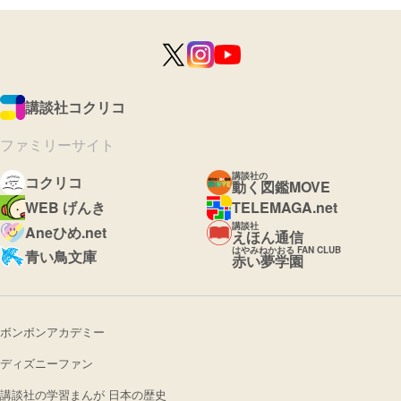
講談社コクリコ
ファミリーサイト
講談社の
コクリコ
動く図鑑MOVE
WEB げんき
TELEMAGA.net
講談社
Aneひめ.net
えほん通信
はやみねかおる FAN CLUB
青い鳥文庫
赤い夢学園
ボンボンアカデミー
ディズニーファン
講談社の学習まんが 日本の歴史