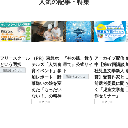
人気の記事・特集
フリースクール
（PR）東急ホ
『神の蝶、舞う
アーカイブ配信
という選択
テルズ「人気食
果て』公式サイ
中【第67回講談
育イベント」参
ト
社児童文学新人
講談社コクリコ
加レポート 野
賞】受賞作家と
講談社コクリコ
菜嫌いの娘を変
前選考委員に聞
えた「もったい
く「児童文学創
ない！」の精神
作セミナー」
コクリコ
コクリコ