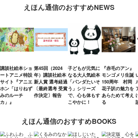
えほん通信のおすすめNEWS
講談社絵本ショ
第45回（2024
子どもが元気に
『赤毛のアン』
ートアニメ特設
年）講談社絵本
なる大人気絵本
モンゴメリ生誕
サイト『アニエ
新人賞 選考経過
「パンダたいそ
150周年 村岡
ホン「はりねず
〔最終選考 受賞
う」シリーズ
花子訳の魅力を
みのルーチ
作決定〕報告
で、心も体もす
あらためて考え
カ」』
こやかに！
る
えほん通信のおすすめBOOKS