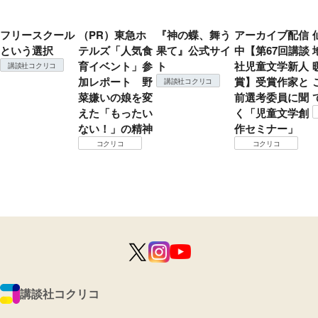
フリースクール
（PR）東急ホ
『神の蝶、舞う
アーカイブ配信
という選択
テルズ「人気食
果て』公式サイ
中【第67回講談
育イベント」参
ト
社児童文学新人
講談社コクリコ
加レポート 野
賞】受賞作家と
講談社コクリコ
菜嫌いの娘を変
前選考委員に聞
えた「もったい
く「児童文学創
ない！」の精神
作セミナー」
コクリコ
コクリコ
講談社コクリコ