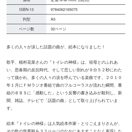
ISBN-13
9784062165075
判型
A5
ページ数
32ページ
多くの人々が涙した話題の曲が、絵本になりました！
歌手、植村花菜さんの『トイレの神様』は、祖母とのふれあ
い、思春期の反抗時代、そして悲しい別れが９分５２秒にわた
って描かれ、多くの人々の涙を呼んでいる楽曲です。２０１０
年１月にＦＭラジオ番組で曲のフルコーラスが流れた瞬間、番
組のＢＢＳに「感動した」という反響の書き込みが殺到し、新
聞、雑誌、テレビで「話題の曲」として取り上げられていま
す。
絵本『トイレの神様』は人気絵本作家・とりごえまりさんが、
その歌の世界観を３２ページのなかにあますことなく表現した