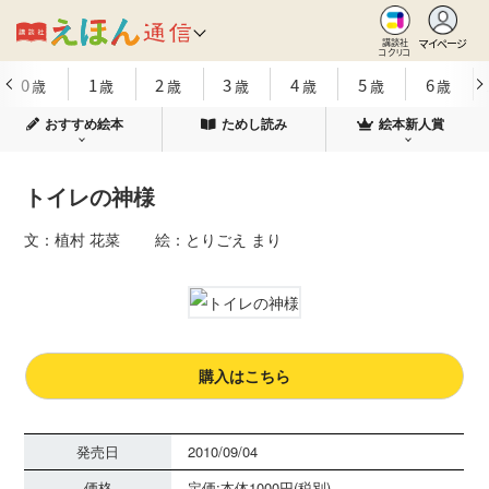
マイページ
講談社
コクリコ
0
1
2
3
4
5
6
歳
歳
歳
歳
歳
歳
歳
おすすめ絵本
ためし読み
絵本新人賞
トイレの神様
文：植村 花菜 絵：とりごえ まり
購入はこちら
発売日
2010/09/04
価格
定価:本体1000円(税別)