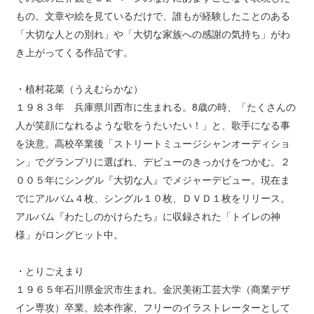
もの。文章や絵を見ているだけで、誰もが経験したことのある
「大切な人との別れ」や「大切な家族への感謝の気持ち」がわ
き上がってくる作品です。
・植村花菜（うえむらかな）
１９８３年 兵庫県川西市に生まれる。8歳の時、「たくさんの
人が笑顔になれるような歌をうたいたい！」と、歌手になる事
を決意。高校卒業後「ストリートミュージシャンオーディショ
ン」でグランプリに選ばれ、デビューのきっかけをつかむ。２
００５年にシングル『大切な人』でメジャーデビュー。現在ま
でにアルバム４枚、シングル１０枚、ＤＶＤ１枚をリリース。
アルバム『わたしのかけらたち』に収録された「トイレの神
様」がロングヒット中。
・とりごえまり
１９６５年石川県金沢市生まれ。金沢美術工芸大学（商業デザ
イン専攻）卒業。絵本作家、フリーのイラストレーターとして