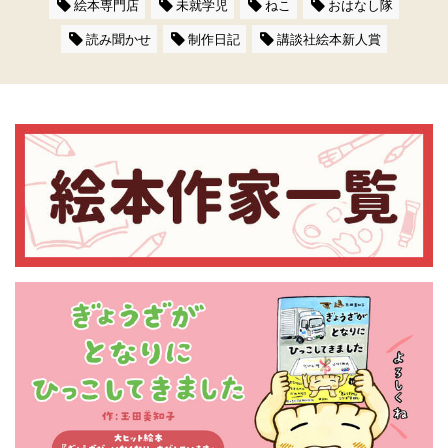
絵本専門店
未就学児
ねこ
おはなし隊
読み聞かせ
制作日記
講談社絵本新人賞