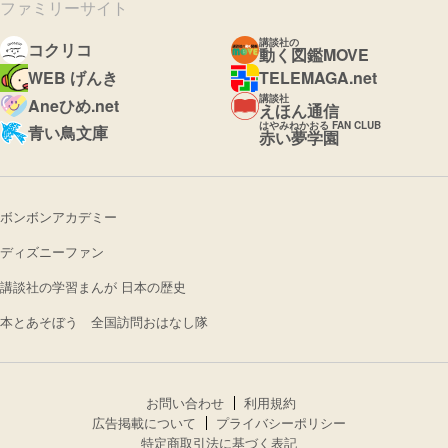
ファミリーサイト
講談社の
コクリコ
動く図鑑MOVE
WEB げんき
TELEMAGA.net
講談社
Aneひめ.net
えほん通信
はやみねかおる FAN CLUB
青い鳥文庫
赤い夢学園
ボンボンアカデミー
ディズニーファン
講談社の学習まんが 日本の歴史
本とあそぼう 全国訪問おはなし隊
お問い合わせ
利用規約
広告掲載について
プライバシーポリシー
特定商取引法に基づく表記