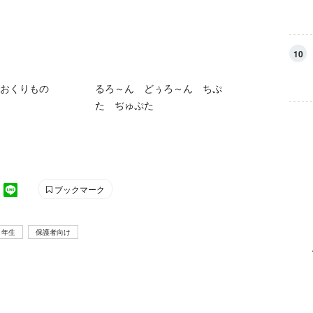
10
おくりもの
るろ～ん どぅろ～ん ちぷ
た ぢゅぷた
ブックマーク
４年生
保護者向け