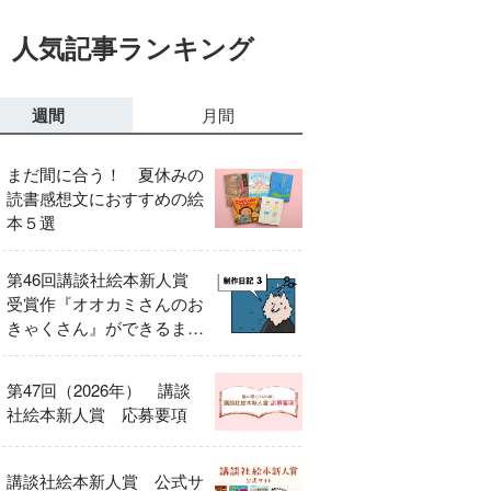
人気記事ランキング
週間
月間
まだ間に合う！ 夏休みの
読書感想文におすすめの絵
本５選
第46回講談社絵本新人賞
受賞作『オオカミさんのお
きゃくさん』ができるまで
③
第47回（2026年） 講談
社絵本新人賞 応募要項
講談社絵本新人賞 公式サ