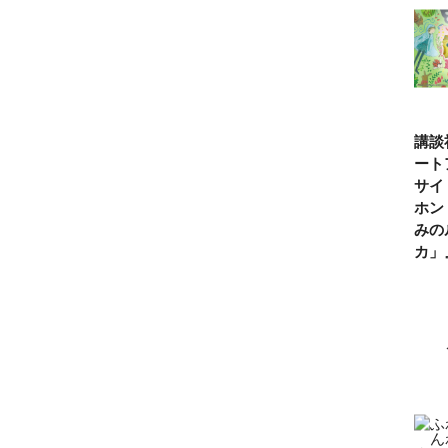
講談
ート
サイ
ホン
みの
カ