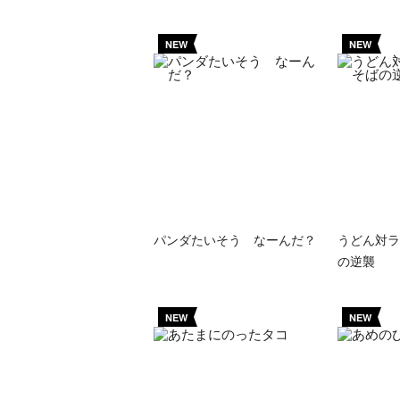
NEW
NEW
パンダたいそう なーんだ？
うどん対ラ
の逆襲
NEW
NEW