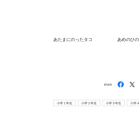
あたまにのったタコ
あめのひの
share
小学１年生
小学２年生
小学３年生
小学