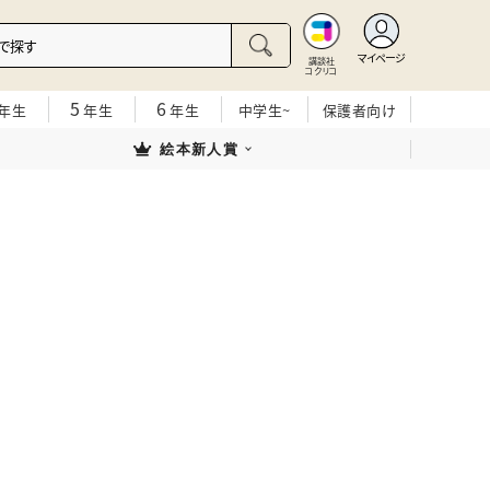
マイページ
講談社
コクリコ
5
6
年生
年生
年生
中学生~
保護者向け
絵本新人賞