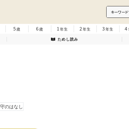
5
6
1
2
3
4
歳
歳
年生
年生
年生
ためし読み