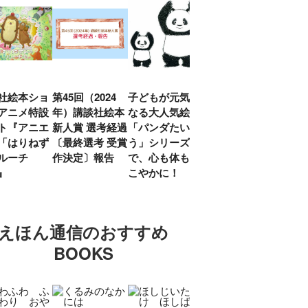
社絵本ショ
第45回（2024
子どもが元気に
『赤毛のアン』
「し
アニメ特設
年）講談社絵本
なる大人気絵本
モンゴメリ生誕
い」
ト『アニエ
新人賞 選考経過
「パンダたいそ
150周年 村岡
ルコ
「はりねず
〔最終選考 受賞
う」シリーズ
花子訳の魅力を
アウ
ルーチ
作決定〕報告
で、心も体もす
あらためて考え
け.の
」』
こやかに！
る
談！
えほん通信のおすすめ
BOOKS