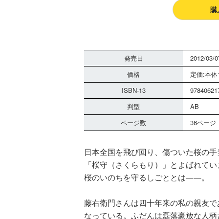
購
発売日
2012/03/0
価格
定価:本体1
ISBN-13
97840621
判型
AB
ページ数
36ページ
日本全国を飛び回り、傷ついた桜の手
「桜守（さくらもり）」とよばれてい
桜のいのちを守るしごととは――。
藤右衛門さんは四十年来の私の親友で
なっている。ふだんは磊落豪放な人柄