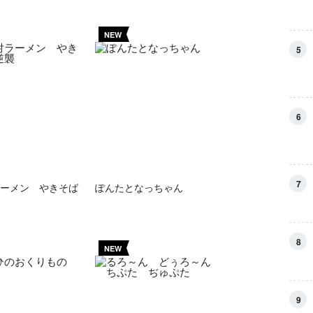
NEW
5
6
7
ーメン やきそば
ぽんたとなっちゃん
8
NEW
9