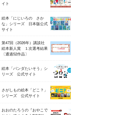
イト
絵本「にじいろの さか
な」シリーズ 日本版公式
サイト
第47回（2026年）講談社
絵本新人賞 １次選考結果
〔通過52作品〕
絵本「パンダたいそう」シ
リーズ 公式サイト
さがしもの絵本「どこ？」
シリーズ 公式サイト
おおのたろうの『おやこで