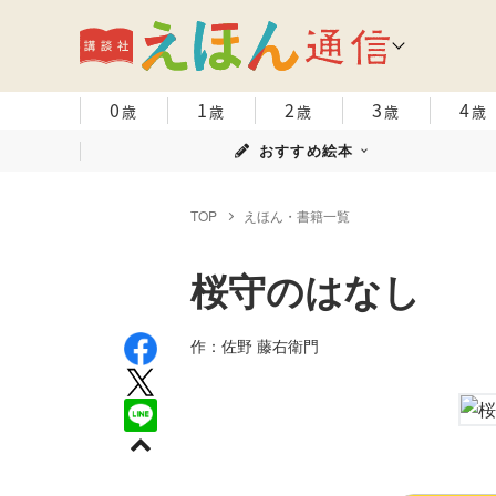
0
1
2
3
4
歳
歳
歳
歳
歳
おすすめ絵本
TOP
えほん・書籍一覧
桜守のはなし
作：佐野 藤右衛門