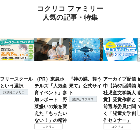
コクリコ ファミリー
人気の記事・特集
フリースクール
（PR）東急ホ
『神の蝶、舞う
アーカイブ配信
という選択
テルズ「人気食
果て』公式サイ
中【第67回講談
育イベント」参
ト
社児童文学新人
講談社コクリコ
加レポート 野
賞】受賞作家と
講談社コクリコ
菜嫌いの娘を変
前選考委員に聞
えた「もったい
く「児童文学創
ない！」の精神
作セミナー」
コクリコ
コクリコ