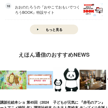
10
おおのたろうの『おやこでおもいでつく
ろうBOOK』特設サイト
もっと見る
えほん通信のおすすめNEWS
講談社絵本ショ
第45回（2024
子どもが元気に
『赤毛のアン』
ートアニメ特設
年）講談社絵本
なる大人気絵本
モンゴメリ生誕