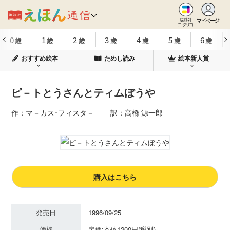
マイページ
講談社
コクリコ
0
1
2
3
4
5
6
歳
歳
歳
歳
歳
歳
歳
おすすめ絵本
ためし読み
絵本新人賞
ピ－トとうさんとティムぼうや
作：マ－カス･フィスタ－ 訳：高橋 源一郎
購入はこちら
発売日
1996/09/25
価格
定価:本体1200円(税別)