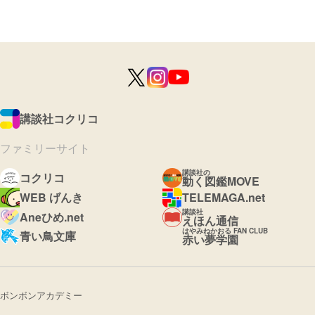
講談社コクリコ
ファミリーサイト
講談社の
コクリコ
動く図鑑MOVE
WEB げんき
TELEMAGA.net
講談社
Aneひめ.net
えほん通信
はやみねかおる FAN CLUB
青い鳥文庫
赤い夢学園
ボンボンアカデミー