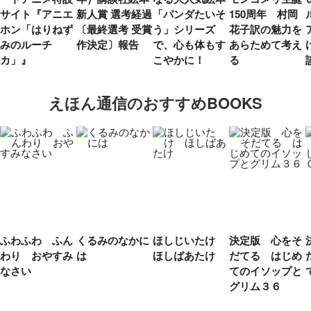
サイト『アニエ
新人賞 選考経過
「パンダたいそ
150周年 村岡
ホン「はりねず
〔最終選考 受賞
う」シリーズ
花子訳の魅力を
みのルーチ
作決定〕報告
で、心も体もす
あらためて考え
カ」』
こやかに！
る
えほん通信のおすすめBOOKS
ふわふわ ふん
くるみのなかに
ほしじいたけ
決定版 心をそ
わり おやすみ
は
ほしばあたけ
だてる はじめ
なさい
てのイソップと
グリム３６