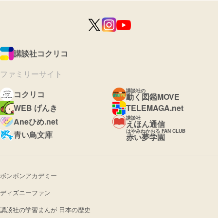
講談社コクリコ
ファミリーサイト
講談社の
コクリコ
動く図鑑MOVE
WEB げんき
TELEMAGA.net
講談社
Aneひめ.net
えほん通信
はやみねかおる FAN CLUB
青い鳥文庫
赤い夢学園
ボンボンアカデミー
ディズニーファン
講談社の学習まんが 日本の歴史