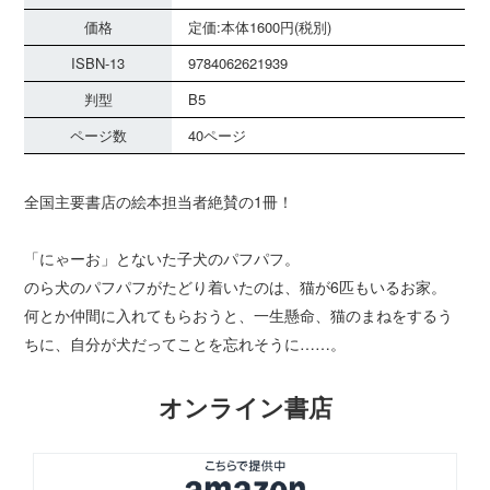
価格
定価:本体1600円(税別)
ISBN-13
9784062621939
判型
B5
ページ数
40ページ
全国主要書店の絵本担当者絶賛の1冊！
「にゃーお」とないた子犬のパフパフ。
のら犬のパフパフがたどり着いたのは、猫が6匹もいるお家。
何とか仲間に入れてもらおうと、一生懸命、猫のまねをするう
ちに、自分が犬だってことを忘れそうに……。
オンライン書店