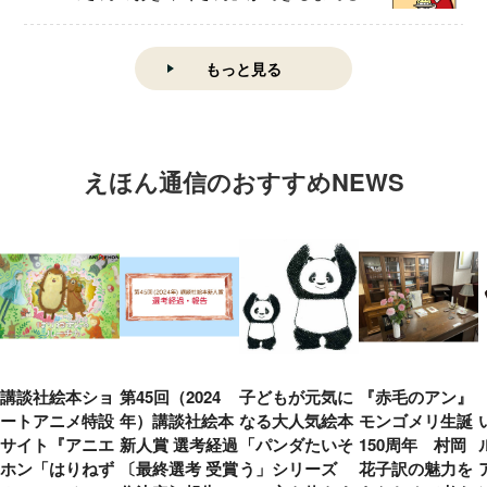
もっと見る
えほん通信のおすすめNEWS
講談社絵本ショ
第45回（2024
子どもが元気に
『赤毛のアン』
ートアニメ特設
年）講談社絵本
なる大人気絵本
モンゴメリ生誕
サイト『アニエ
新人賞 選考経過
「パンダたいそ
150周年 村岡
ホン「はりねず
〔最終選考 受賞
う」シリーズ
花子訳の魅力を