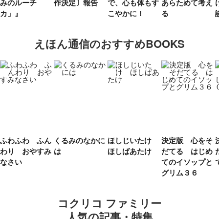
みのルーチ
作決定〕報告
で、心も体もす
あらためて考え
カ」』
こやかに！
る
えほん通信のおすすめBOOKS
ふわふわ ふん
くるみのなかに
ほしじいたけ
決定版 心をそ
わり おやすみ
は
ほしばあたけ
だてる はじめ
なさい
てのイソップと
グリム３６
コクリコ ファミリー
人気の記事・特集