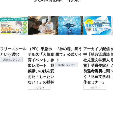
フリースクール
（PR）東急ホ
『神の蝶、舞う
アーカイブ配信
という選択
テルズ「人気食
果て』公式サイ
中【第67回講談
育イベント」参
ト
社児童文学新人
講談社コクリコ
加レポート 野
賞】受賞作家と
講談社コクリコ
菜嫌いの娘を変
前選考委員に聞
えた「もったい
く「児童文学創
ない！」の精神
作セミナー」
コクリコ
コクリコ