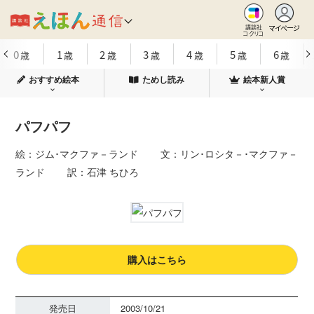
マイページ
講談社
コクリコ
0
1
2
3
4
5
6
歳
歳
歳
歳
歳
歳
歳
おすすめ絵本
ためし読み
絵本新人賞
パフパフ
絵：ジム･マクファ－ランド 文：リン･ロシタ－･マクファ－
ランド 訳：石津 ちひろ
購入はこちら
発売日
2003/10/21