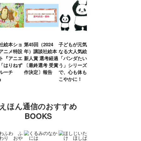
社絵本ショ
第45回（2024
子どもが元気に
『赤毛のアン』
「し
アニメ特設
年）講談社絵本
なる大人気絵本
モンゴメリ生誕
い」
ト『アニエ
新人賞 選考経過
「パンダたいそ
150周年 村岡
ルコ
「はりねず
〔最終選考 受賞
う」シリーズ
花子訳の魅力を
アウ
ルーチ
作決定〕報告
で、心も体もす
あらためて考え
け.の
」』
こやかに！
る
談！
えほん通信のおすすめ
BOOKS