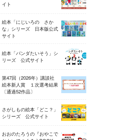
イト
絵本「にじいろの さか
な」シリーズ 日本版公式
サイト
絵本「パンダたいそう」シ
リーズ 公式サイト
第47回（2026年）講談社
絵本新人賞 １次選考結果
〔通過52作品〕
さがしもの絵本「どこ？」
シリーズ 公式サイト
おおのたろうの『おやこで