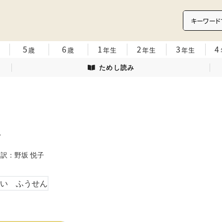
5
6
1
2
3
4
歳
歳
年生
年生
年生
ためし読み
ん
 訳：野坂 悦子