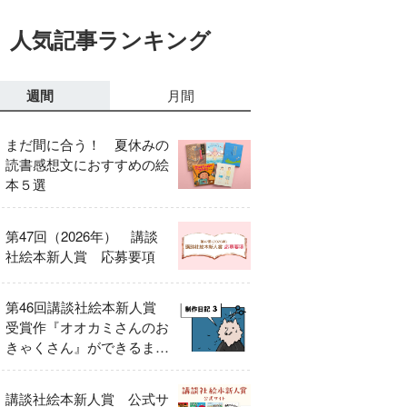
人気記事ランキング
週間
月間
まだ間に合う！ 夏休みの
読書感想文におすすめの絵
本５選
第47回（2026年） 講談
社絵本新人賞 応募要項
第46回講談社絵本新人賞
受賞作『オオカミさんのお
きゃくさん』ができるまで
③
講談社絵本新人賞 公式サ