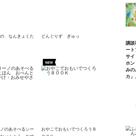
の なんきょくた
どんぐりず ぎゅっ
講談
ート
サイ
ホン
NEW
みの
カ
ノのあそべるシー
おやこでおもいでつくろうＢ