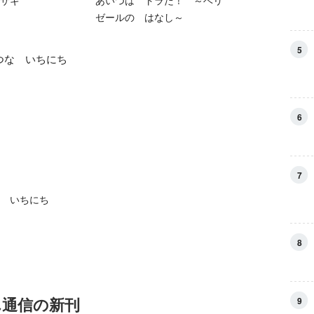
サギ
あいつは トラだ！ ～ベリ
ゼールの はなし～
5
6
7
 いちにち
8
ん通信の新刊
9