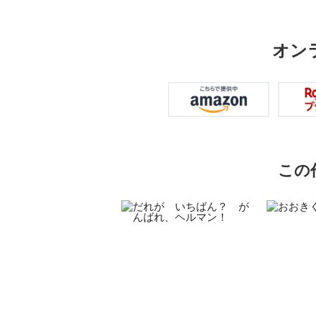
オン
この