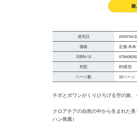
購
発売日
2005/04/2
価格
定価:本体1
ISBN-13
97840626
判型
B5変型
ページ数
32ページ
チポとポワンがくりひろげる空の旅、
クロアチアの自然の中から生まれた美
ハン推薦）