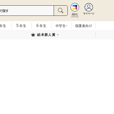
マイページ
講談社
コクリコ
5
6
年生
年生
年生
中学生~
保護者向け
絵本新人賞