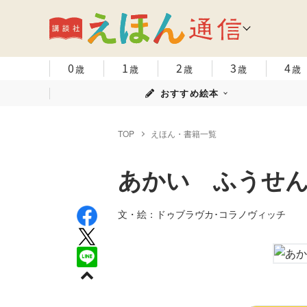
0
1
2
3
4
歳
歳
歳
歳
歳
おすすめ絵本
TOP
えほん・書籍一覧
あかい ふうせ
文・絵：ドゥブラヴカ･コラノヴィッチ