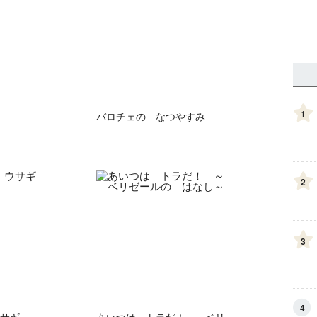
1
バロチェの なつやすみ
2
3
4