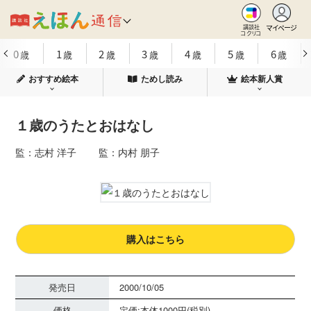
マイページ
講談社
コクリコ
0
1
2
3
4
5
6
歳
歳
歳
歳
歳
歳
歳
おすすめ絵本
ためし読み
絵本新人賞
１歳のうたとおはなし
監：志村 洋子 監：内村 朋子
購入はこちら
発売日
2000/10/05
価格
定価:本体1000円(税別)