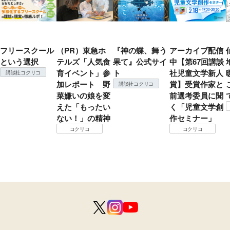
フリースクール
（PR）東急ホ
『神の蝶、舞う
アーカイブ配信
という選択
テルズ「人気食
果て』公式サイ
中【第67回講談
育イベント」参
ト
社児童文学新人
講談社コクリコ
加レポート 野
賞】受賞作家と
講談社コクリコ
菜嫌いの娘を変
前選考委員に聞
えた「もったい
く「児童文学創
ない！」の精神
作セミナー」
コクリコ
コクリコ