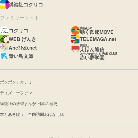
講談社コクリコ
ファミリーサイト
講談社の
コクリコ
動く図鑑MOVE
WEB げんき
TELEMAGA.net
講談社
Aneひめ.net
えほん通信
はやみねかおる FAN CLUB
青い鳥文庫
赤い夢学園
ボンボンアカデミー
ディズニーファン
講談社の学習まんが 日本の歴史
本とあそぼう 全国訪問おはなし隊