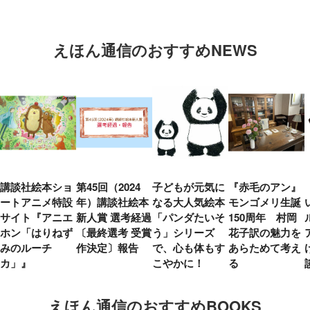
えほん通信のおすすめNEWS
講談社絵本ショ
第45回（2024
子どもが元気に
『赤毛のアン』
ートアニメ特設
年）講談社絵本
なる大人気絵本
モンゴメリ生誕
サイト『アニエ
新人賞 選考経過
「パンダたいそ
150周年 村岡
ホン「はりねず
〔最終選考 受賞
う」シリーズ
花子訳の魅力を
みのルーチ
作決定〕報告
で、心も体もす
あらためて考え
カ」』
こやかに！
る
えほん通信のおすすめBOOKS