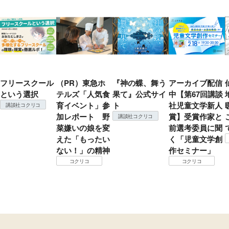
フリースクール
（PR）東急ホ
『神の蝶、舞う
アーカイブ配信
という選択
テルズ「人気食
果て』公式サイ
中【第67回講談
育イベント」参
ト
社児童文学新人
講談社コクリコ
加レポート 野
賞】受賞作家と
講談社コクリコ
菜嫌いの娘を変
前選考委員に聞
えた「もったい
く「児童文学創
ない！」の精神
作セミナー」
コクリコ
コクリコ