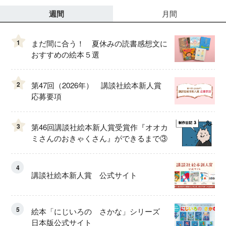
週間
月間
1
まだ間に合う！ 夏休みの読書感想文に
おすすめの絵本５選
2
第47回（2026年） 講談社絵本新人賞
応募要項
3
第46回講談社絵本新人賞受賞作『オオカ
ミさんのおきゃくさん』ができるまで③
4
講談社絵本新人賞 公式サイト
5
絵本「にじいろの さかな」シリーズ
日本版公式サイト