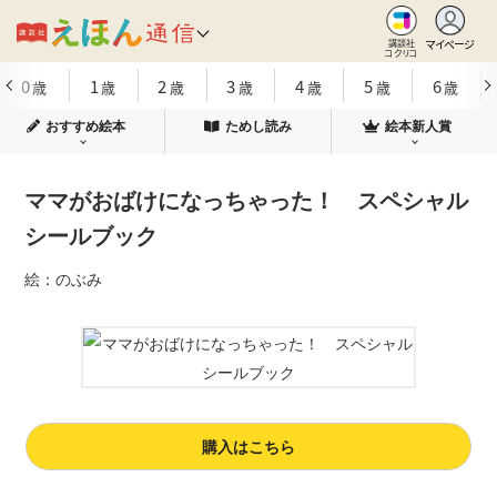
マイページ
講談社
コクリコ
0
1
2
3
4
5
6
歳
歳
歳
歳
歳
歳
歳
おすすめ絵本
ためし読み
絵本新人賞
ママがおばけになっちゃった！ スペシャル
シールブック
絵：のぶみ
購入はこちら