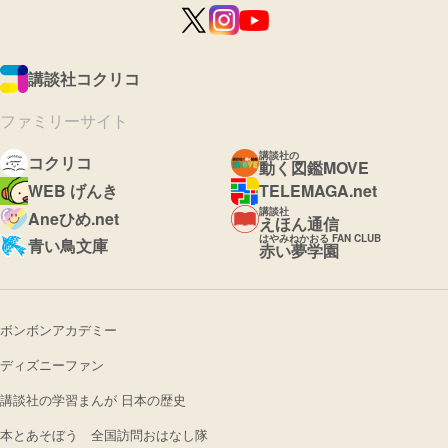
講談社コクリコ
ファミリーサイト
講談社の
コクリコ
動く図鑑MOVE
WEB げんき
TELEMAGA.net
講談社
Aneひめ.net
えほん通信
はやみねかおる FAN CLUB
青い鳥文庫
赤い夢学園
ボンボンアカデミー
ディズニーファン
講談社の学習まんが 日本の歴史
本とあそぼう 全国訪問おはなし隊