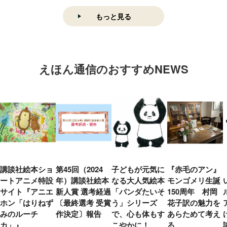
もっと見る
えほん通信のおすすめNEWS
講談社絵本ショ
第45回（2024
子どもが元気に
『赤毛のアン』
ートアニメ特設
年）講談社絵本
なる大人気絵本
モンゴメリ生誕
サイト『アニエ
新人賞 選考経過
「パンダたいそ
150周年 村岡
ホン「はりねず
〔最終選考 受賞
う」シリーズ
花子訳の魅力を
みのルーチ
作決定〕報告
で、心も体もす
あらためて考え
カ」』
こやかに！
る