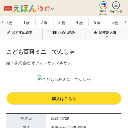
マイページ
講談社
コクリコ
0
1
2
3
4
5
6
歳
歳
歳
歳
歳
歳
歳
おすすめ絵本
ためし読み
絵本新人賞
こども百科ミニ でんしゃ
編：株式会社 オフィスサンマルサン
購入はこちら
発売日
2021/10/29
価格
定価:本体780円(税別)