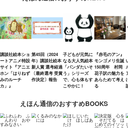
講談社絵本ショ
第45回（2024
子どもが元気に
『赤毛のアン』
ートアニメ特設
年）講談社絵本
なる大人気絵本
モンゴメリ生誕
サイト『アニエ
新人賞 選考経過
「パンダたいそ
150周年 村岡
ホン「はりねず
〔最終選考 受賞
う」シリーズ
花子訳の魅力を
みのルーチ
作決定〕報告
で、心も体もす
あらためて考え
カ」』
こやかに！
る
えほん通信のおすすめBOOKS