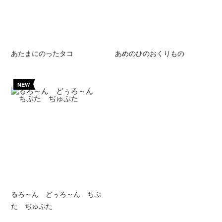
あたまにのったタコ
あめのひのおくりもの
NEW
るろ～ん どぅろ～ん ちぷ
た ぢゅぷた