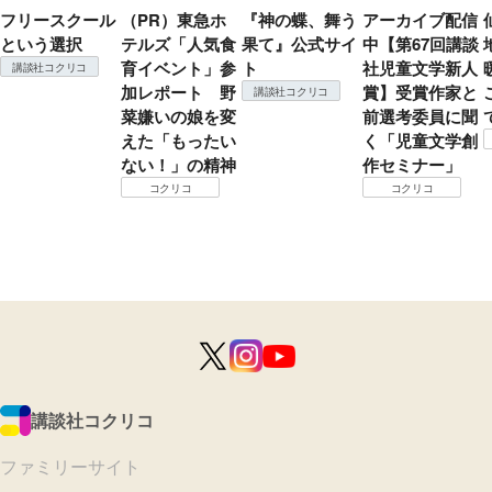
フリースクール
（PR）東急ホ
『神の蝶、舞う
アーカイブ配信
という選択
テルズ「人気食
果て』公式サイ
中【第67回講談
育イベント」参
ト
社児童文学新人
講談社コクリコ
加レポート 野
賞】受賞作家と
講談社コクリコ
菜嫌いの娘を変
前選考委員に聞
えた「もったい
く「児童文学創
ない！」の精神
作セミナー」
コクリコ
コクリコ
講談社コクリコ
ファミリーサイト