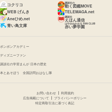
講談社の
コクリコ
動く図鑑MOVE
WEB げんき
TELEMAGA.net
講談社
Aneひめ.net
えほん通信
はやみねかおる FAN CLUB
青い鳥文庫
赤い夢学園
ボンボンアカデミー
ディズニーファン
講談社の学習まんが 日本の歴史
本とあそぼう 全国訪問おはなし隊
お問い合わせ
利用規約
広告掲載について
プライバシーポリシー
特定商取引法に基づく表記