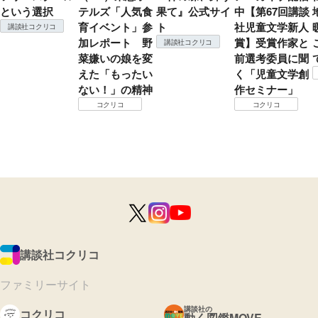
という選択
テルズ「人気食
果て』公式サイ
中【第67回講談
育イベント」参
ト
社児童文学新人
講談社コクリコ
加レポート 野
賞】受賞作家と
講談社コクリコ
菜嫌いの娘を変
前選考委員に聞
えた「もったい
く「児童文学創
ない！」の精神
作セミナー」
コクリコ
コクリコ
講談社コクリコ
ファミリーサイト
講談社の
コクリコ
動く図鑑MOVE