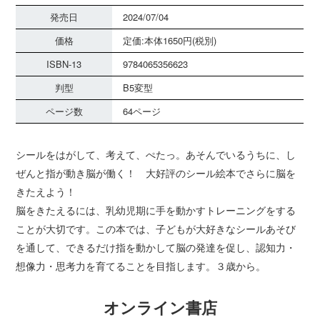
発売日
2024/07/04
価格
定価:本体1650円(税別)
ISBN-13
9784065356623
判型
B5変型
ページ数
64ページ
シールをはがして、考えて、ぺたっ。あそんでいるうちに、し
ぜんと指が動き脳が働く！ 大好評のシール絵本でさらに脳を
きたえよう！
脳をきたえるには、乳幼児期に手を動かすトレーニングをする
ことが大切です。この本では、子どもが大好きなシールあそび
を通して、できるだけ指を動かして脳の発達を促し、認知力・
想像力・思考力を育てることを目指します。３歳から。
オンライン書店