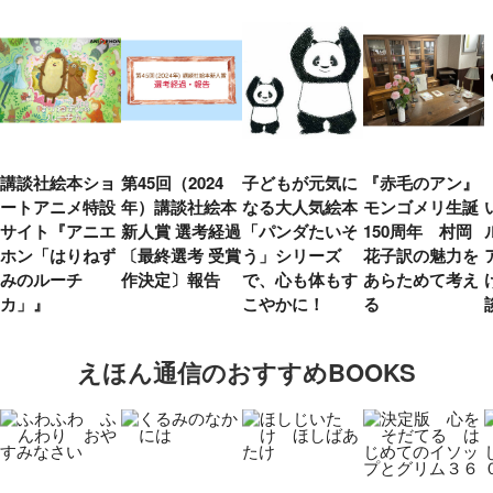
講談社絵本ショ
第45回（2024
子どもが元気に
『赤毛のアン』
ートアニメ特設
年）講談社絵本
なる大人気絵本
モンゴメリ生誕
サイト『アニエ
新人賞 選考経過
「パンダたいそ
150周年 村岡
ホン「はりねず
〔最終選考 受賞
う」シリーズ
花子訳の魅力を
みのルーチ
作決定〕報告
で、心も体もす
あらためて考え
カ」』
こやかに！
る
えほん通信のおすすめBOOKS