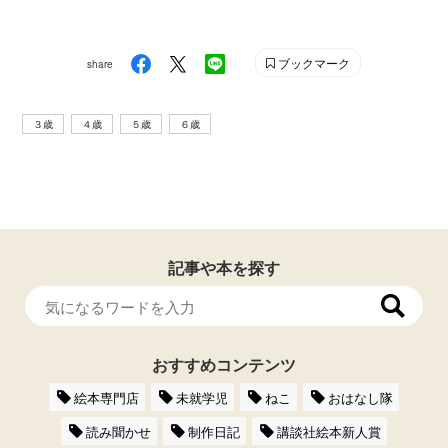
ブックマーク
share
３歳
４歳
５歳
６歳
記事や本を探す
おすすめコンテンツ
絵本専門店
未就学児
ねこ
おはなし隊
読み聞かせ
制作日記
講談社絵本新人賞