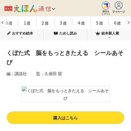
マイページ
講談社
コクリコ
0
1
2
3
4
5
6
歳
歳
歳
歳
歳
歳
歳
おすすめ絵本
ためし読み
絵本新人賞
くぼた式 脳をもっときたえる シールあそ
び
編：講談社 監：久保田 競
購入はこちら