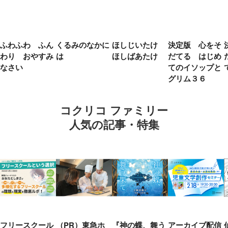
ふわふわ ふん
くるみのなかに
ほしじいたけ
決定版 心をそ
わり おやすみ
は
ほしばあたけ
だてる はじめ
なさい
てのイソップと
グリム３６
コクリコ ファミリー
人気の記事・特集
フリースクール
（PR）東急ホ
『神の蝶、舞う
アーカイブ配信