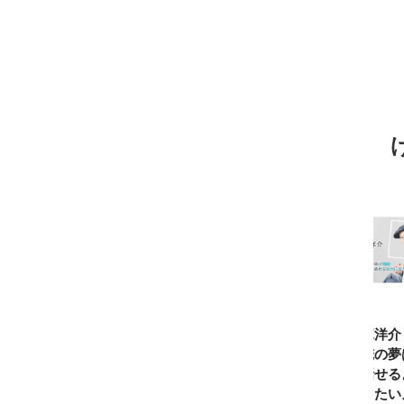
TBSアナ井上貴
ひろゆき「『自
長谷川あかり
窪塚洋介
博「アナウンサ
分はこれが得意
「料理家になる
の俺の夢
ーになろうと思
だ』という“思
片鱗なんて一ミ
と話せる
ったことは一度
い込み”は重
リもなかった」
なりたい