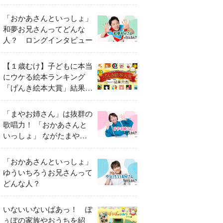
「おかあさんといっしょ」
和夢お兄さんってどんな
人？ ロングインタビュー
【１歳むけ】子どもに本当
にウケる絵本ランキング
「げんき絵本大賞」結果発
表
「まやお姉さん」は抜群の
歌唱力！ 「おかあさんと
いっしょ」 ながたまやさ
んってどんな人？
「おかあさんといっしょ」
ゆういちろうお兄さんって
どんな人？
いないいないばあっ！ ぽ
ぅぽの家族やおうちを紹