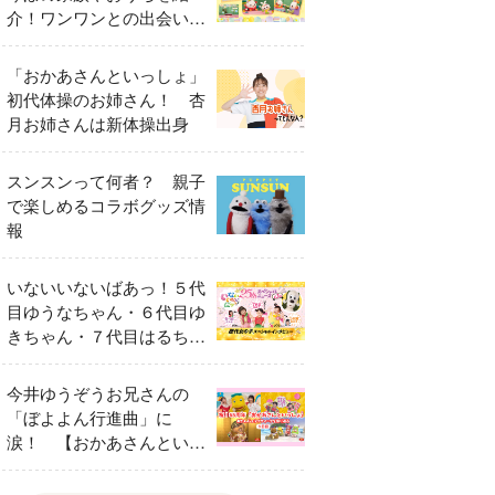
介！ワンワンとの出会いの
瞬間も
「おかあさんといっしょ」
初代体操のお姉さん！ 杏
月お姉さんは新体操出身
スンスンって何者？ 親子
で楽しめるコラボグッズ情
報
いないいないばあっ！５代
目ゆうなちゃん・６代目ゆ
きちゃん・７代目はるちゃ
ん スペシャルインタビュ
ー
今井ゆうぞうお兄さんの
「ぼよよん行進曲」に
涙！ 【おかあさんといっ
しょ65周年特別番組】