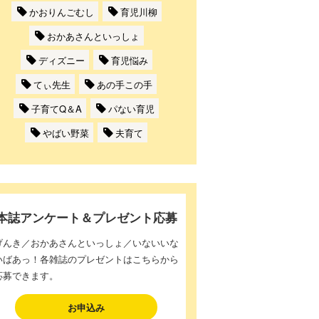
かおりんごむし
育児川柳
おかあさんといっしょ
ディズニー
育児悩み
てぃ先生
あの手この手
子育てQ＆A
パない育児
やばい野菜
夫育て
本誌アンケート＆プレゼント応募
げんき／おかあさんといっしょ／いないいな
いばあっ！各雑誌のプレゼントはこちらから
応募できます。
お申込み