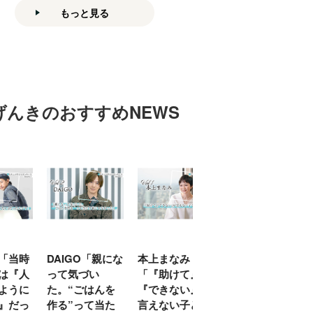
もっと見る
げんきのおすすめNEWS
「当時
DAIGO「親にな
本上まなみ
千原せいじ「子
は『人
って気づい
「『助けて』
育ては自分のイ
ように
た。“ごはんを
『できない』が
ヤな面に直面す
』だっ
作る”って当た
言えない子ども
ることが多かっ