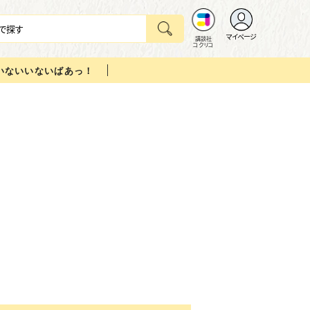
マイページ
講談社
コクリコ
いないいないばあっ！